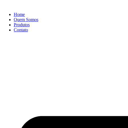
Ir
para
Home
o
Quem Somos
conteúdo
Produtos
Contato