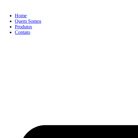
Ir
para
Home
o
Quem Somos
conteúdo
Produtos
Contato