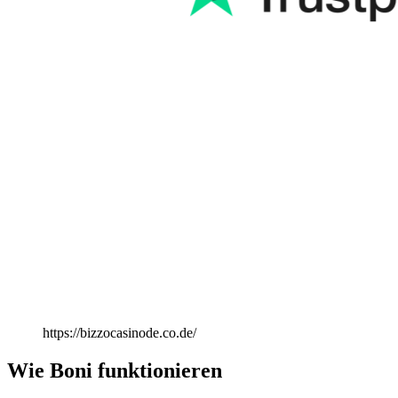
https://bizzocasinode.co.de/
Wie Boni funktionieren