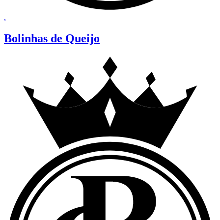
.
Bolinhas de Queijo