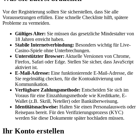
Vor der Registrierung sollten Sie sicherstellen, dass Sie alle
Voraussetzungen erfüllen. Eine schnelle Checkliste hilft, spätere
Probleme zu vermeiden.
Gültiges Alter:
Sie müssen das gesetzliche Mindestalter von
18 Jahren erreicht haben.
Stabile Internetverbindung:
Besonders wichtig für Live-
Casino-Spiele ohne Unterbrechungen.
Unterstützter Browser:
Aktuelle Versionen von Chrome,
Firefox, Safari oder Edge. Stellen Sie sicher, dass JavaScript
aktiviert ist.
E-Mail-Adresse:
Eine funktionierende E-Mail-Adresse, die
Sie regelmäßig checken, für die Kontoaktivierung und
Kommunikation.
Verfügbare Zahlungsmethode:
Entscheiden Sie sich im
Voraus für eine Einzahlungsmethode wie Kreditkarte, E-
Wallet (z.B. Skrill, Neteller) oder Banküberweisung.
Identitätsnachweise:
Halten Sie einen Personalausweis oder
Reisepass bereit. Für den Verifizierungsprozess (KYC)
werden Sie diese Dokumente später hochladen müssen.
Ihr Konto erstellen