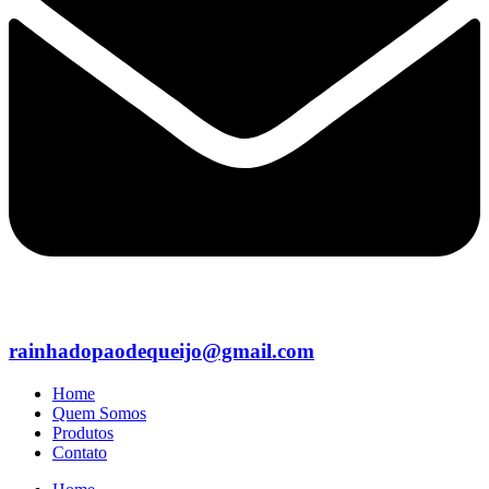
rainhadopaodequeijo@gmail.com
Home
Quem Somos
Produtos
Contato