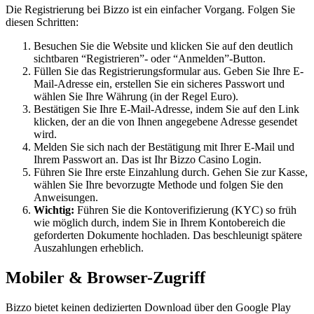
Die Registrierung bei Bizzo ist ein einfacher Vorgang. Folgen Sie
diesen Schritten:
Besuchen Sie die Website und klicken Sie auf den deutlich
sichtbaren “Registrieren”- oder “Anmelden”-Button.
Füllen Sie das Registrierungsformular aus. Geben Sie Ihre E-
Mail-Adresse ein, erstellen Sie ein sicheres Passwort und
wählen Sie Ihre Währung (in der Regel Euro).
Bestätigen Sie Ihre E-Mail-Adresse, indem Sie auf den Link
klicken, der an die von Ihnen angegebene Adresse gesendet
wird.
Melden Sie sich nach der Bestätigung mit Ihrer E-Mail und
Ihrem Passwort an. Das ist Ihr Bizzo Casino Login.
Führen Sie Ihre erste Einzahlung durch. Gehen Sie zur Kasse,
wählen Sie Ihre bevorzugte Methode und folgen Sie den
Anweisungen.
Wichtig:
Führen Sie die Kontoverifizierung (KYC) so früh
wie möglich durch, indem Sie in Ihrem Kontobereich die
geforderten Dokumente hochladen. Das beschleunigt spätere
Auszahlungen erheblich.
Mobiler & Browser-Zugriff
Bizzo bietet keinen dedizierten Download über den Google Play