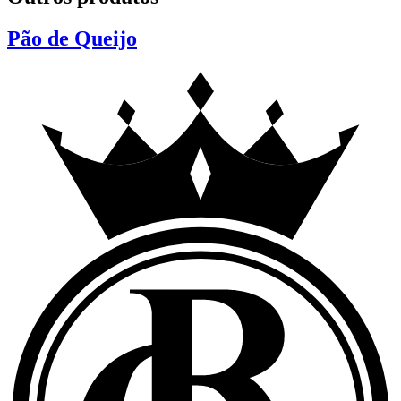
Pão de Queijo