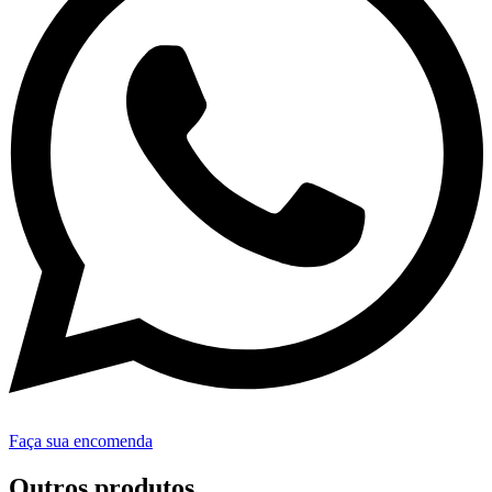
Faça sua encomenda
Outros produtos