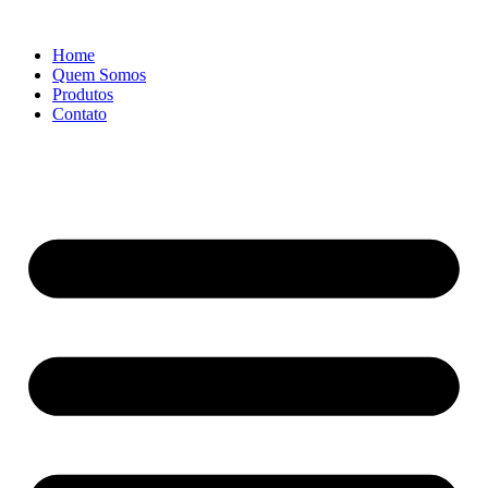
Ir
para
Home
o
Quem Somos
conteúdo
Produtos
Contato