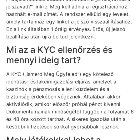
jelszavad?” linkre. Meg kell adnia a regisztrációhoz
használt e-mail címét. A rendszer elküld egy levelet,
amely tartalmaz egy linket a jelszó visszaállításához.
Ez a link általában 1 óráig érvényes. Erős, új jelszó
beállítása után újra be tud jelentkezni.
Mi az a KYC ellenőrzés és
mennyi ideig tart?
A KYC („Ismerd Meg Ügyfeled”) egy kötelező
identitás- és lakcímigazolási eljárás, amelyet a
kaszinók a pénzmosás elleni küzdelem és a
biztonság érdekében végeznek. Általában akkor
aktiválódik, amikor először próbál pénzt kivenni.
Dokumentumainak minőségétől függően a folyamat 6
és 48 óra között tarthat. A sikeres igazolás után a
későbbi kifizetések sokkal gyorsabbak lesznek.
Mely játékokkal lehet a