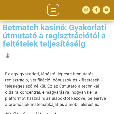
Betmatch kasinó: Gyakorlati
Quem Somos
útmutató a regisztrációtól a
feltételek teljesítéséig
Ez egy gyakorlati, lépésről lépésre bemutatás:
regisztráció, verifikáció, bónuszok és kifizetések –
felesleges szó nélkül. Ez az útmutató a technikai
oldalra koncentrál, elmagyarázva, hogyan kell a
platformot használni az alapoktól kezdve, beleértve
a promóciók matematikáját és a mobil elérést is.