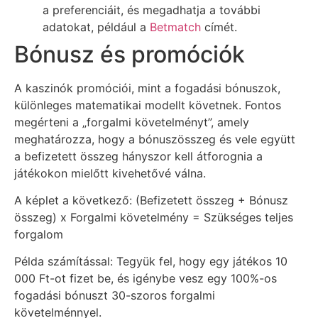
a preferenciáit, és megadhatja a további
adatokat, például a
Betmatch
címét.
Bónusz és promóciók
A kaszinók promóciói, mint a fogadási bónuszok,
különleges matematikai modellt követnek. Fontos
megérteni a „forgalmi követelményt”, amely
meghatározza, hogy a bónuszösszeg és vele együtt
a befizetett összeg hányszor kell átforognia a
játékokon mielőtt kivehetővé válna.
A képlet a következő: (Befizetett összeg + Bónusz
összeg) x Forgalmi követelmény = Szükséges teljes
forgalom
Példa számítással: Tegyük fel, hogy egy játékos 10
000 Ft-ot fizet be, és igénybe vesz egy 100%-os
fogadási bónuszt 30-szoros forgalmi
követelménnyel.