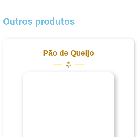
Outros produtos
Pão de Queijo