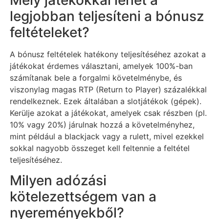
legjobban teljesíteni a bónusz
feltételeket?
A bónusz feltételek hatékony teljesítéséhez azokat a
játékokat érdemes választani, amelyek 100%-ban
számítanak bele a forgalmi követelménybe, és
viszonylag magas RTP (Return to Player) százalékkal
rendelkeznek. Ezek általában a slotjátékok (gépek).
Kerülje azokat a játékokat, amelyek csak részben (pl.
10% vagy 20%) járulnak hozzá a követelményhez,
mint például a blackjack vagy a rulett, mivel ezekkel
sokkal nagyobb összeget kell feltennie a feltétel
teljesítéséhez.
Milyen adózási
kötelezettségem van a
nyereményekből?