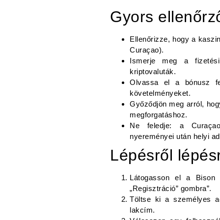
Gyors ellenőrző
Ellenőrizze, hogy a kaszin
Curaçao).
Ismerje meg a fizetési
kriptovaluták.
Olvassa el a bónusz fel
követelményeket.
Győződjön meg arról, hogy
megforgatáshoz.
Ne feledje: a Curaçao-
nyereményei után helyi adó
Lépésről lépésr
Látogasson el a Bison 
„Regisztráció” gombra”.
Töltse ki a személyes ad
lakcím.