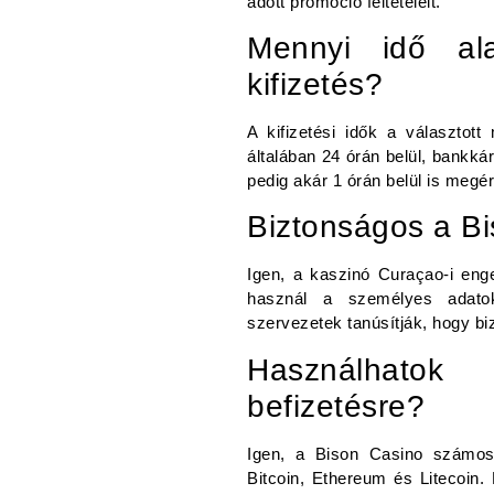
adott promóció feltételeit.
Mennyi idő al
kifizetés?
A kifizetési idők a választott
általában 24 órán belül, bankká
pedig akár 1 órán belül is megé
Biztonságos a B
Igen, a kaszinó Curaçao-i enge
használ a személyes adatok
szervezetek tanúsítják, hogy bi
Használhato
befizetésre?
Igen, a Bison Casino számos k
Bitcoin, Ethereum és Litecoin.