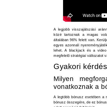
A legjobb visszajátszási arán
közé tartoznak a magas vola
általában 96% felett van. Kerül
egyes azonnali nyereményjáték
lehet. A blackjack és a vide
megfelelő stratégiai változatot v
Gyakori kérdé
Milyen megforg
vonatkoznak a b
A legtöbb bónusz esetében a 
bónusz összegére, de ez bónusz