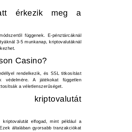
att érkezik meg a
 módszertől függenek. E-pénztárcáknál
rtyáknál 3-5 munkanap, kriptovalutáknál
rkezhet.
ison Casino?
déllyel rendelkezik, és SSL titkosítást
 védelmére. A játékokat független
ztosítsák a véletlenszerűséget.
k kriptovalutát
riptovalutát elfogad, mint például a
 Ezek általában gyorsabb tranzakciókat