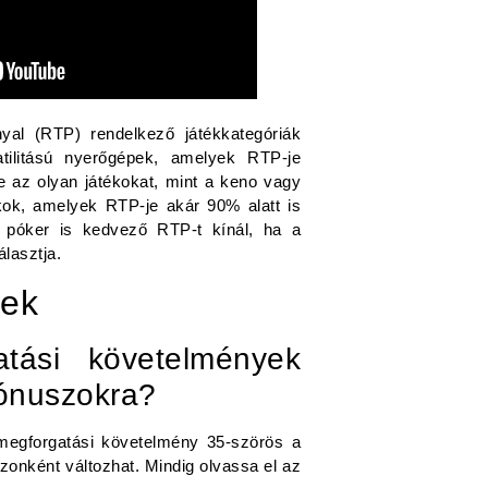
nyal (RTP) rendelkező játékkategóriák
tilitású nyerőgépek, amelyek RTP-je
je az olyan játékokat, mint a keno vagy
ok, amelyek RTP-je akár 90% alatt is
o póker is kedvező RTP-t kínál, ha a
álasztja.
sek
atási követelmények
ónuszokra?
megforgatási követelmény 35-szörös a
onként változhat. Mindig olvassa el az