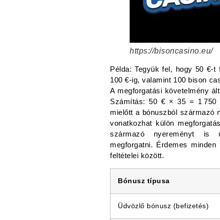
https://bisoncasino.eu/
Példa: Tegyük fel, hogy 50 €-t
100 €-ig, valamint 100 bison ca
A megforgatási követelmény ál
Számítás: 50 € × 35 = 1 750 €
mielőtt a bónuszból származó n
vonatkozhat külön megforgatási
származó nyereményt is u
megforgatni. Érdemes minden ré
feltételei között.
Bónusz típusa
Üdvözlő bónusz (befizetés)