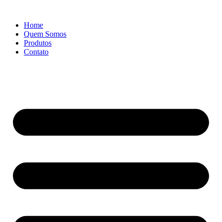
Ir
para
Home
o
Quem Somos
conteúdo
Produtos
Contato