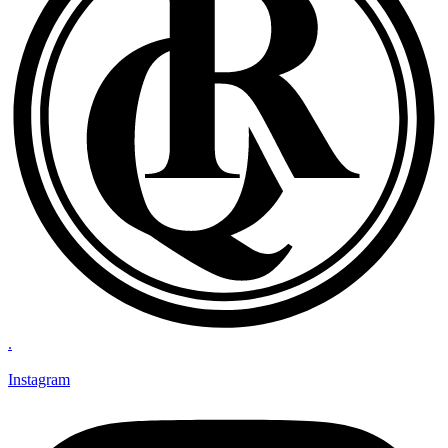
.
Instagram