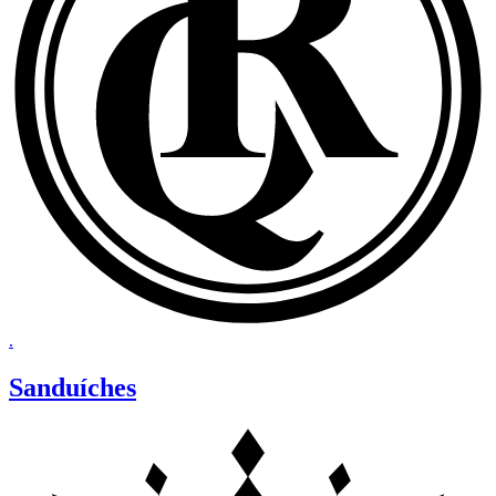
.
Sanduíches