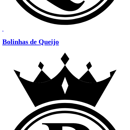
.
Bolinhas de Queijo