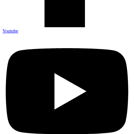
Youtube