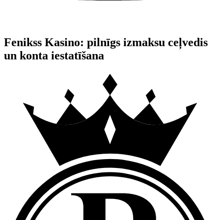
Fenikss Kasino: pilnīgs izmaksu ceļvedis
un konta iestatīšana