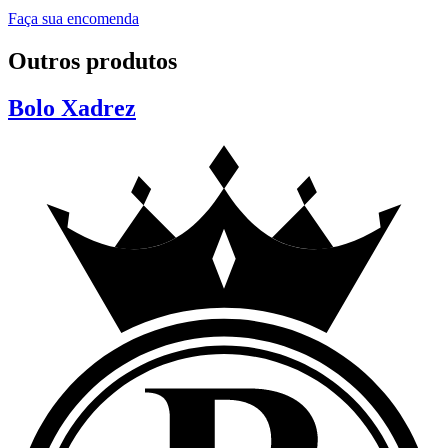
Faça sua encomenda
Outros produtos
Bolo Xadrez