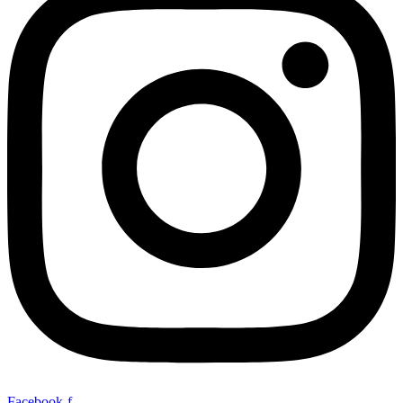
Facebook-f