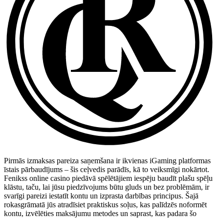
Pirmās izmaksas pareiza saņemšana ir ikvienas iGaming platformas
īstais pārbaudījums – šis ceļvedis parādīs, kā to veiksmīgi nokārtot.
Fenikss online casino piedāvā spēlētājiem iespēju baudīt plašu spēļu
klāstu, taču, lai jūsu piedzīvojums būtu gluds un bez problēmām, ir
svarīgi pareizi iestatīt kontu un izprasta darbības principus. Šajā
rokasgrāmatā jūs atradīsiet praktiskus soļus, kas palīdzēs noformēt
kontu, izvēlēties maksājumu metodes un saprast, kas padara šo