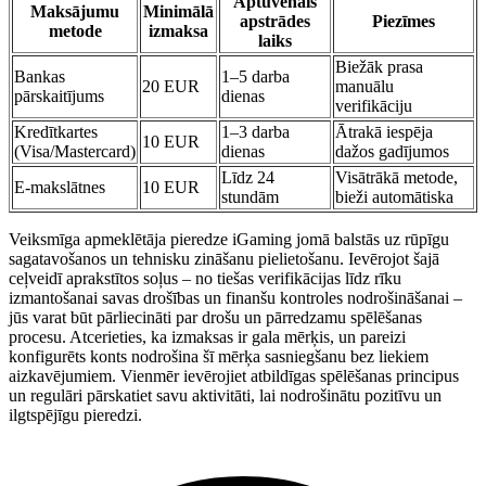
Aptuvenais
Maksājumu
Minimālā
apstrādes
Piezīmes
metode
izmaksa
laiks
Biežāk prasa
Bankas
1–5 darba
20 EUR
manuālu
pārskaitījums
dienas
verifikāciju
Kredītkartes
1–3 darba
Ātrakā iespēja
10 EUR
(Visa/Mastercard)
dienas
dažos gadījumos
Līdz 24
Visātrākā metode,
E-makslātnes
10 EUR
stundām
bieži automātiska
Veiksmīga apmeklētāja pieredze iGaming jomā balstās uz rūpīgu
sagatavošanos un tehnisku zināšanu pielietošanu. Ievērojot šajā
ceļveidī aprakstītos soļus – no tiešas verifikācijas līdz rīku
izmantošanai savas drošības un finanšu kontroles nodrošināšanai –
jūs varat būt pārliecināti par drošu un pārredzamu spēlēšanas
procesu. Atcerieties, ka izmaksas ir gala mērķis, un pareizi
konfigurēts konts nodrošina šī mērķa sasniegšanu bez liekiem
aizkavējumiem. Vienmēr ievērojiet atbildīgas spēlēšanas principus
un regulāri pārskatiet savu aktivitāti, lai nodrošinātu pozitīvu un
ilgtspējīgu pieredzi.