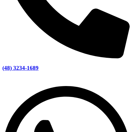
(48) 3234-1689