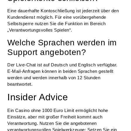
Eine dauerhafte Kontoschließung ist jederzeit über den
Kundendienst möglich. Für eine vorübergehende
Selbstsperre nutzen Sie die Funktion im Bereich
„Verantwortungsvolles Spielen“.
Welche Sprachen werden im
Support angeboten?
Der Live-Chat ist auf Deutsch und Englisch verfügbar.
E‑Mail-Anfragen können in beiden Sprachen gestellt
werden und werden innerhalb von 12 Stunden
beantwortet.
Insider Advice
Ein Casino ohne 1000 Euro Limit ermöglicht hohe
Einsätze, aber mit großer Freiheit kommt auch
Verantwortung. Nutzen Sie die angebotenen
verantwortungsvollen Spielwerkzeuge: Setzen Sie ein