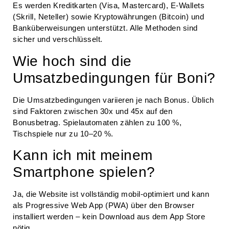
Es werden Kreditkarten (Visa, Mastercard), E‑Wallets
(Skrill, Neteller) sowie Kryptowährungen (Bitcoin) und
Banküberweisungen unterstützt. Alle Methoden sind
sicher und verschlüsselt.
Wie hoch sind die
Umsatzbedingungen für Boni?
Die Umsatzbedingungen variieren je nach Bonus. Üblich
sind Faktoren zwischen 30x und 45x auf den
Bonusbetrag. Spielautomaten zählen zu 100 %,
Tischspiele nur zu 10–20 %.
Kann ich mit meinem
Smartphone spielen?
Ja, die Website ist vollständig mobil-optimiert und kann
als Progressive Web App (PWA) über den Browser
installiert werden – kein Download aus dem App Store
nötig.