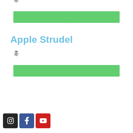
.
Apple Strudel
.