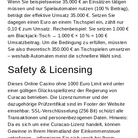
Wenn Sie beispielsweise 35.000 € an Einsätzen tätigen
müssen und nur Spielautomaten nutzen (100 % Beitrag),
beträgt der effektive Umsatz 35.000 €. Setzen Sie
dagegen einen Euro an einem Tischspiel ein, zählt nur
0,10 € zum Umsatz. Rechenbeispiel: Sie setzen 1.000 €
am Blackjack-Tisch → 1.000 € × 10 % = 100 €
Umsatzbeitrag. Um die Bedingung zu erfüllen, müssten
Sie also theoretisch 350.000 € an Tischspielen umsetzen
– weshalb Automaten meist die schnellere Wahl sind.
Safety & Licensing
Dieses Online Casino ohne 1000 Euro Limit wird unter
einer gültigen Glücksspiellizenz der Regierung von
Curacao betrieben. Die Lizenznummer und der
dazugehörige Prüfzertifikat sind im Footer der Website
einsehbar. SSL-Verschlüsselung (256 Bit) schützt alle
Transaktionen und personenbezogenen Daten.
Hinweis:
Da es sich um eine Curacao-Lizenz handelt, können
Gewinne in Ihrem Heimatland der Einkommensteuer
unterliegen – informieren Sie sich vorab bei Ihrem