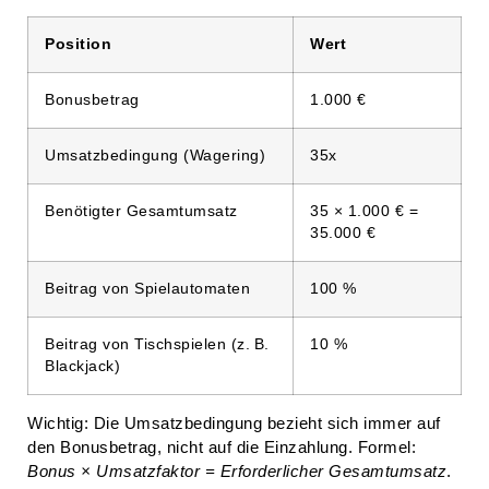
Position
Wert
Bonusbetrag
1.000 €
Umsatzbedingung (Wagering)
35x
Benötigter Gesamtumsatz
35 × 1.000 € =
35.000 €
Beitrag von Spielautomaten
100 %
Beitrag von Tischspielen (z. B.
10 %
Blackjack)
Wichtig:
Die Umsatzbedingung bezieht sich immer auf
den Bonusbetrag, nicht auf die Einzahlung. Formel:
Bonus × Umsatzfaktor = Erforderlicher Gesamtumsatz
.