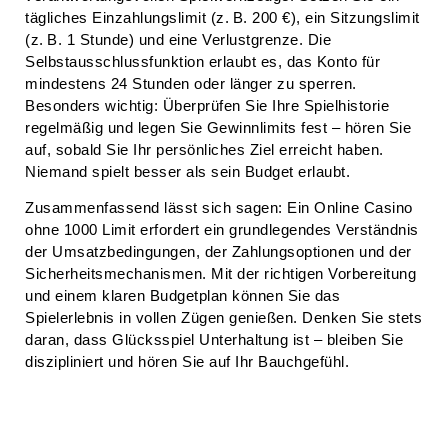
tägliches Einzahlungslimit (z. B. 200 €), ein Sitzungslimit
(z. B. 1 Stunde) und eine Verlustgrenze. Die
Selbstausschlussfunktion erlaubt es, das Konto für
mindestens 24 Stunden oder länger zu sperren.
Besonders wichtig: Überprüfen Sie Ihre Spielhistorie
regelmäßig und legen Sie Gewinnlimits fest – hören Sie
auf, sobald Sie Ihr persönliches Ziel erreicht haben.
Niemand spielt besser als sein Budget erlaubt.
Zusammenfassend lässt sich sagen: Ein Online Casino
ohne 1000 Limit erfordert ein grundlegendes Verständnis
der Umsatzbedingungen, der Zahlungsoptionen und der
Sicherheitsmechanismen. Mit der richtigen Vorbereitung
und einem klaren Budgetplan können Sie das
Spielerlebnis in vollen Zügen genießen. Denken Sie stets
daran, dass Glücksspiel Unterhaltung ist – bleiben Sie
diszipliniert und hören Sie auf Ihr Bauchgefühl.