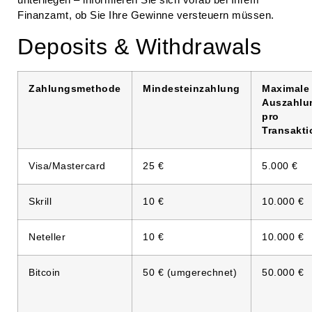
Finanzamt, ob Sie Ihre Gewinne versteuern müssen.
Deposits & Withdrawals
Zahlungsmethode
Mindesteinzahlung
Maximale
Auszahlu
pro
Transakti
Visa/Mastercard
25 €
5.000 €
Skrill
10 €
10.000 €
Neteller
10 €
10.000 €
Bitcoin
50 € (umgerechnet)
50.000 €