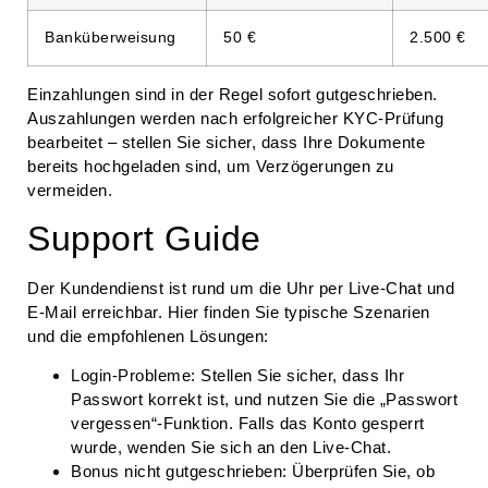
Banküberweisung
50 €
2.500 €
Einzahlungen sind in der Regel sofort gutgeschrieben.
Auszahlungen werden nach erfolgreicher KYC-Prüfung
bearbeitet – stellen Sie sicher, dass Ihre Dokumente
bereits hochgeladen sind, um Verzögerungen zu
vermeiden.
Support Guide
Der Kundendienst ist rund um die Uhr per Live-Chat und
E‑Mail erreichbar. Hier finden Sie typische Szenarien
und die empfohlenen Lösungen:
Login-Probleme:
Stellen Sie sicher, dass Ihr
Passwort korrekt ist, und nutzen Sie die „Passwort
vergessen“-Funktion. Falls das Konto gesperrt
wurde, wenden Sie sich an den Live-Chat.
Bonus nicht gutgeschrieben:
Überprüfen Sie, ob