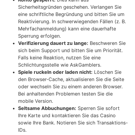
Sicherheitsgründen geschehen. Verlangen Sie
eine schriftliche Begründung und bitten Sie um
Reaktivierung. In schwerwiegenden Fällen (z. B.
Mehrfachanmeldung) kann eine dauerhafte
Sperrung erfolgen.
Verifizierung dauert zu lange:
Beschweren Sie
sich beim Support und bitten Sie um Priorität.
Falls keine Reaktion, nutzen Sie eine
Schlichtungsstelle wie AskGamblers.
Spiele ruckeln oder laden nicht:
Löschen Sie
den Browser-Cache, aktualisieren Sie die Seite
oder wechseln Sie zu einem anderen Browser.
Bei anhaltenden Problemen testen Sie die
mobile Version.
Seltsame Abbuchungen:
Sperren Sie sofort
Ihre Karte und kontaktieren Sie das Casino
sowie Ihre Bank. Notieren Sie sich Transaktions-
IDs.