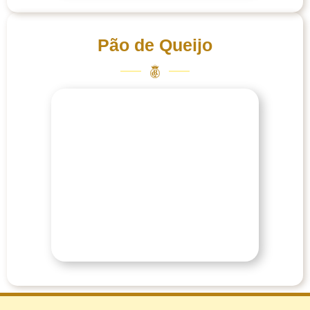
Pão de Queijo