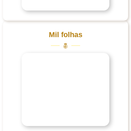
Mil folhas