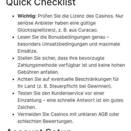
Quick Checklist
Wichtig:
Prüfen Sie die Lizenz des Casinos. Nur
seriöse Anbieter haben eine gültige
Glücksspiellizenz, z. B. aus Curacao.
Lesen Sie die Bonusbedingungen genau –
besonders Umsatzbedingungen und maximale
Einsätze.
Stellen Sie sicher, dass Ihre bevorzugte
Zahlungsmethode verfügbar ist und keine hohen
Gebühren anfallen.
Achten Sie auf eventuelle Beschränkungen für
Ihr Land (z. B. Steuerpflicht bei Gewinnen).
Testen Sie den Kundenservice vor einer
Einzahlung – eine schnelle Antwort ist ein gutes
Zeichen.
Vermeiden Sie Casinos mit unklaren AGB oder
schlechten Bewertungen.