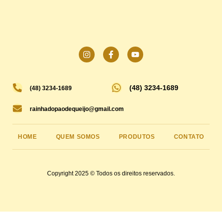
(48) 3234-1689
(48) 3234-1689
rainhadopaodequeijo@gmail.com
HOME
QUEM SOMOS
PRODUTOS
CONTATO
Copyright 2025 © Todos os direitos reservados.