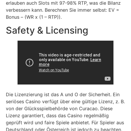
erlauben auch Slots mit 97-98% RTP, was die Bilanz
verbessern kann. Berechnen Sie immer selbst: EV =
Bonus – (WR x (1 – RTP)).
Safety & Licensing
Die Lizenzierung ist das A und O der Sicherheit. Ein
seriöses Casino verfügt über eine gültige Lizenz, z. B.
von der Glücksspielbehörde von Curacao. Diese
Lizenz garantiert, dass das Casino regelmäßig
geprüft wird und faire Spiele anbietet. Für Spieler aus
Deutschland oder Österreich ist jedoch zu beachten,