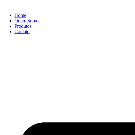
Ir
para
Home
o
Quem Somos
conteúdo
Produtos
Contato