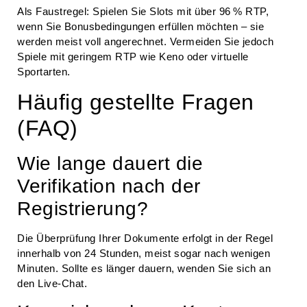
Als Faustregel: Spielen Sie Slots mit über 96 % RTP,
wenn Sie Bonusbedingungen erfüllen möchten – sie
werden meist voll angerechnet. Vermeiden Sie jedoch
Spiele mit geringem RTP wie Keno oder virtuelle
Sportarten.
Häufig gestellte Fragen
(FAQ)
Wie lange dauert die
Verifikation nach der
Registrierung?
Die Überprüfung Ihrer Dokumente erfolgt in der Regel
innerhalb von 24 Stunden, meist sogar nach wenigen
Minuten. Sollte es länger dauern, wenden Sie sich an
den Live-Chat.