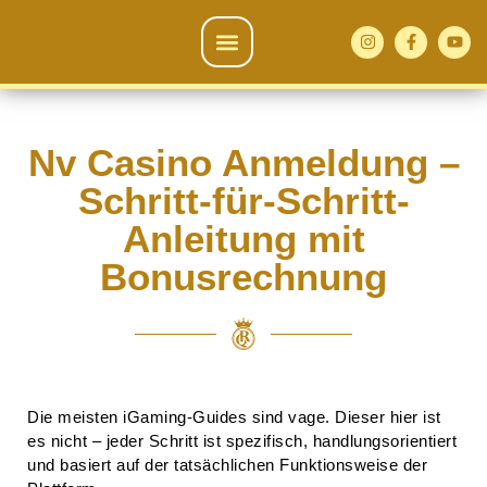
Quem Somos
Nv Casino Anmeldung –
Schritt-für-Schritt-
Anleitung mit
Bonusrechnung
Die meisten iGaming-Guides sind vage. Dieser hier ist
es nicht – jeder Schritt ist spezifisch, handlungsorientiert
und basiert auf der tatsächlichen Funktionsweise der