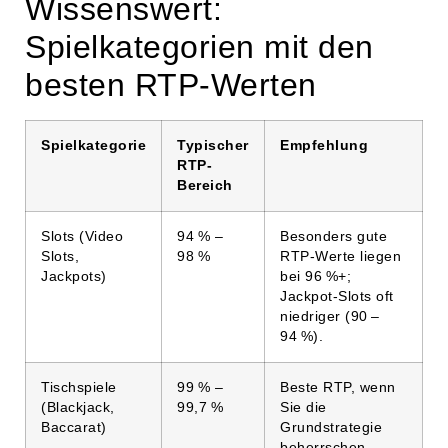
Wissenswert:
Spielkategorien mit den
besten RTP-Werten
Spielkategorie
Typischer
Empfehlung
RTP-
Bereich
Slots (Video
94 % –
Besonders gute
Slots,
98 %
RTP-Werte liegen
Jackpots)
bei 96 %+;
Jackpot-Slots oft
niedriger (90 –
94 %).
Tischspiele
99 % –
Beste RTP, wenn
(Blackjack,
99,7 %
Sie die
Baccarat)
Grundstrategie
beherrschen.