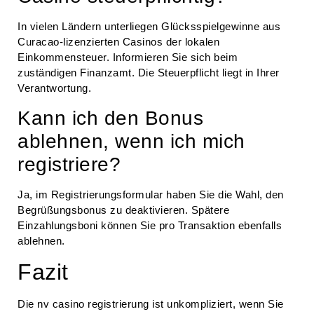
In vielen Ländern unterliegen Glücksspielgewinne aus
Curacao-lizenzierten Casinos der lokalen
Einkommensteuer. Informieren Sie sich beim
zuständigen Finanzamt. Die Steuerpflicht liegt in Ihrer
Verantwortung.
Kann ich den Bonus
ablehnen, wenn ich mich
registriere?
Ja, im Registrierungsformular haben Sie die Wahl, den
Begrüßungsbonus zu deaktivieren. Spätere
Einzahlungsboni können Sie pro Transaktion ebenfalls
ablehnen.
Fazit
Die
nv casino registrierung
ist unkompliziert, wenn Sie