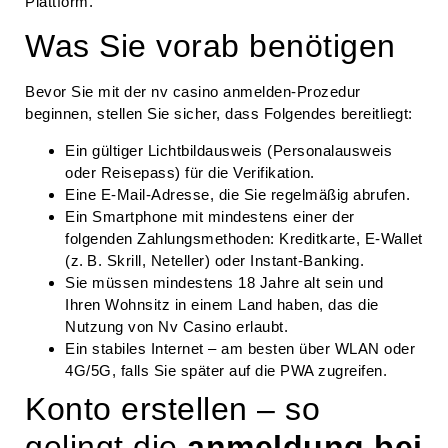
Plattform.
Was Sie vorab benötigen
Bevor Sie mit der
nv casino anmelden
-Prozedur
beginnen, stellen Sie sicher, dass Folgendes bereitliegt:
Ein gültiger Lichtbildausweis (Personalausweis
oder Reisepass) für die Verifikation.
Eine E‑Mail-Adresse, die Sie regelmäßig abrufen.
Ein Smartphone mit mindestens einer der
folgenden Zahlungsmethoden: Kreditkarte, E‑Wallet
(z. B. Skrill, Neteller) oder Instant-Banking.
Sie müssen mindestens 18 Jahre alt sein und
Ihren Wohnsitz in einem Land haben, das die
Nutzung von Nv Casino erlaubt.
Ein stabiles Internet – am besten über WLAN oder
4G/5G, falls Sie später auf die PWA zugreifen.
Konto erstellen – so
gelingt die
anmeldung bei