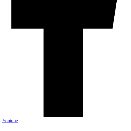
Youtube