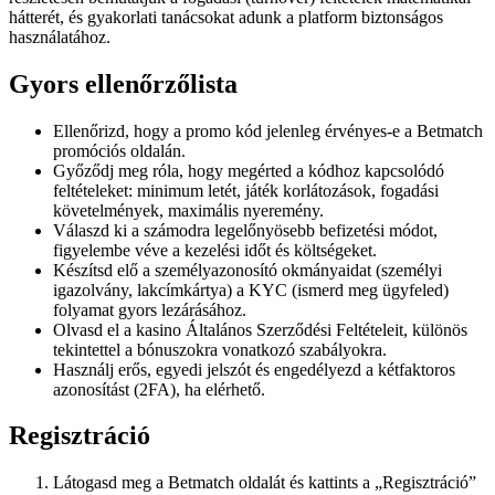
hátterét, és gyakorlati tanácsokat adunk a platform biztonságos
használatához.
Gyors ellenőrzőlista
Ellenőrizd, hogy a promo kód jelenleg érvényes-e a Betmatch
promóciós oldalán.
Győződj meg róla, hogy megérted a kódhoz kapcsolódó
feltételeket: minimum letét, játék korlátozások, fogadási
követelmények, maximális nyeremény.
Válaszd ki a számodra legelőnyösebb befizetési módot,
figyelembe véve a kezelési időt és költségeket.
Készítsd elő a személyazonosító okmányaidat (személyi
igazolvány, lakcímkártya) a KYC (ismerd meg ügyfeled)
folyamat gyors lezárásához.
Olvasd el a kasino Általános Szerződési Feltételeit, különös
tekintettel a bónuszokra vonatkozó szabályokra.
Használj erős, egyedi jelszót és engedélyezd a kétfaktoros
azonosítást (2FA), ha elérhető.
Regisztráció
Látogasd meg a Betmatch oldalát és kattints a „Regisztráció”