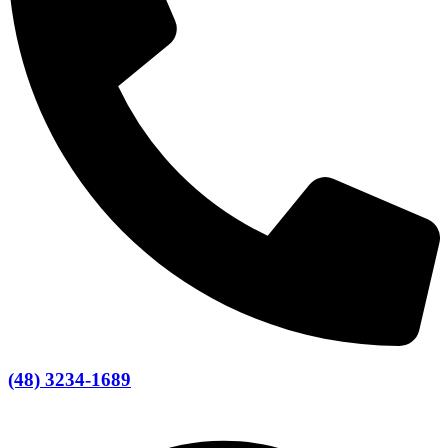
(48) 3234-1689