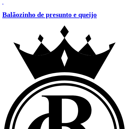
.
Balãozinho de presunto e queijo