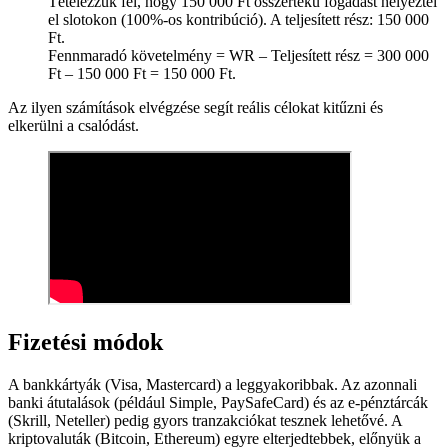
Tételezzük fel, hogy 150 000 Ft összértékű fogadást helyeztél
el slotokon (100%-os kontribúció). A teljesített rész: 150 000
Ft.
Fennmaradó követelmény = WR – Teljesített rész = 300 000
Ft – 150 000 Ft = 150 000 Ft.
Az ilyen számítások elvégzése segít reális célokat kitűzni és
elkerülni a csalódást.
Fizetési módok
A bankkártyák (Visa, Mastercard) a leggyakoribbak. Az azonnali
banki átutalások (például Simple, PaySafeCard) és az e-pénztárcák
(Skrill, Neteller) pedig gyors tranzakciókat tesznek lehetővé. A
kriptovaluták (Bitcoin, Ethereum) egyre elterjedtebbek, előnyük a