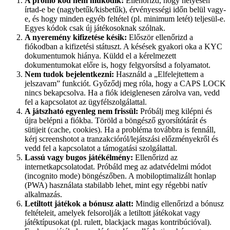
A promo kód nem működik:
Ellenőrizd, hogy helyesen
írtad-e be (nagybetűk/kisbetűk), érvényességi időn belül vagy-
e, és hogy minden egyéb feltétel (pl. minimum letét) teljesül-e.
Egyes kódok csak új játékosoknak szólnak.
A nyeremény kifizetése késik:
Először ellenőrizd a
fiókodban a kifizetési státuszt. A késések gyakori oka a KYC
dokumentumok hiánya. Küldd el a kérelmezett
dokumentumokat előre is, hogy felgyorsítsd a folyamatot.
Nem tudok bejelentkezni:
Használd a „Elfelejtettem a
jelszavam” funkciót. Győződj meg róla, hogy a CAPS LOCK
nincs bekapcsolva. Ha a fiók ideiglenesen zárolva van, vedd
fel a kapcsolatot az ügyfélszolgálattal.
A játszható egyenleg nem frissül:
Próbálj meg kilépni és
újra belépni a fiókba. Töröld a böngésző gyorsítótárát és
sütijeit (cache, cookies). Ha a probléma továbbra is fennáll,
kérj screenshotot a tranzakcióról/lejátszási előzményekről és
vedd fel a kapcsolatot a támogatási szolgálattal.
Lassú vagy bugos játékélmény:
Ellenőrizd az
internetkapcsolatodat. Próbáld meg az adatvédelmi módot
(incognito mode) böngészőben. A mobiloptimalizált honlap
(PWA) használata stabilabb lehet, mint egy régebbi natív
alkalmazás.
Letiltott játékok a bónusz alatt:
Mindig ellenőrizd a bónusz
feltételeit, amelyek felsorolják a letiltott játékokat vagy
játéktípusokat (pl. rulett, blackjack magas kontribúcióval).