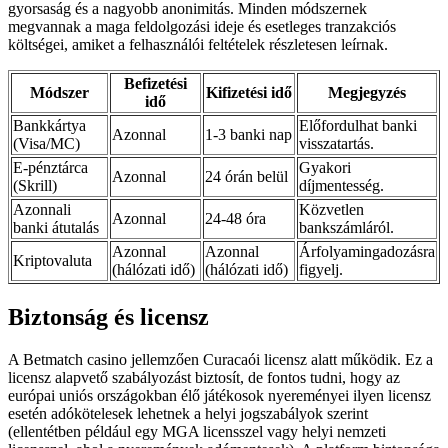
gyorsaság és a nagyobb anonimitás. Minden módszernek
megvannak a maga feldolgozási ideje és esetleges tranzakciós
költségei, amiket a felhasználói feltételek részletesen leírnak.
Befizetési
Módszer
Kifizetési idő
Megjegyzés
idő
Bankkártya
Előfordulhat banki
Azonnal
1-3 banki nap
(Visa/MC)
visszatartás.
E-pénztárca
Gyakori
Azonnal
24 órán belül
(Skrill)
díjmentesség.
Azonnali
Közvetlen
Azonnal
24-48 óra
banki átutalás
bankszámláról.
Azonnal
Azonnal
Árfolyamingadozásra
Kriptovaluta
(hálózati idő)
(hálózati idő)
figyelj.
Biztonság és licensz
A Betmatch casino jellemzően Curacaói licensz alatt működik. Ez a
licensz alapvető szabályozást biztosít, de fontos tudni, hogy az
európai uniós országokban élő játékosok nyereményei ilyen licensz
esetén adókötelesek lehetnek a helyi jogszabályok szerint
(ellentétben például egy MGA licensszel vagy helyi nemzeti