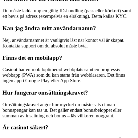
Du måste ladda upp en giltig ID-handling (pass eller körkort) samt
ett bevis på adress (exempelvis en elräkning). Detta kallas KYC.
Kan jag ändra mitt användarnamn?
Nej, användarnamnet är vanligtvis låst när kontot väl är skapat.
Kontakta support om du absolut måste byta.
Finns det en mobilapp?
Casinot har en mobiloptimerad webbplats samt en progressiv
webbapp (PWA) som du kan starta från webbläsaren. Det finns
ingen app i Google Play eller App Store.
Hur fungerar omsättningskravet?
Omsättningskravet anger hur mycket du måste satsa innan
bonuspengar kan tas ut. Det gäller endast bonusbeloppet eller
summan av insättning och bonus – läs villkoren noggrant.
Är casinot säkert?