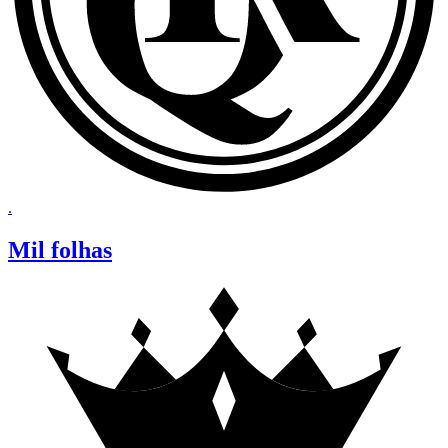
.
Mil folhas