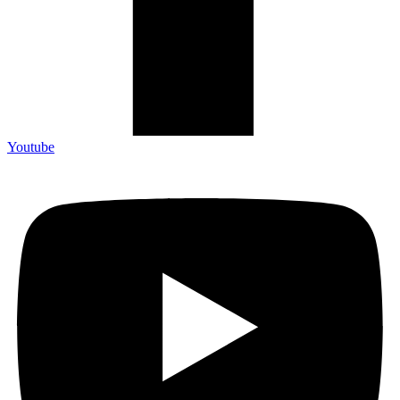
Youtube