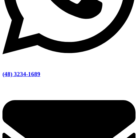
(48) 3234-1689