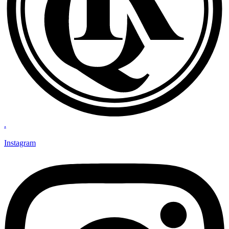
.
Instagram