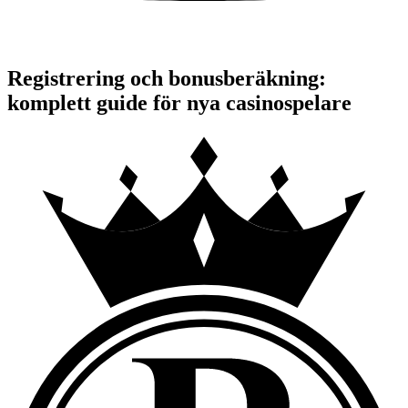
Registrering och bonusberäkning:
komplett guide för nya casinospelare