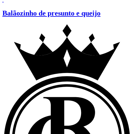
.
Balãozinho de presunto e queijo