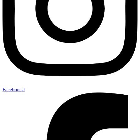
Facebook-f