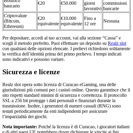
Bonifico
€20
€50.000
giorni
commissioni
bancario
lavorativi
bancarie
Criptovalute
€20
€10.000
Fino a
(Bitcoin,
Nessuna
equivalente
equivalente
12 ore
Ethereum)
Per depositare, accedi al tuo account, vai alla sezione “Cassa” e
scegli il metodo preferito. Puoi effettuare un deposito su
Realz slot
con qualsiasi delle opzioni elencate. I prelievi richiedono solitamente
la verifica dell’identità prima del primo prelievo. I tempi indicati
sono indicativi e possono variare.
Sicurezza e licenze
Realz slot opera sotto licenza di Curacao eGaming, una delle
giurisdizioni più comuni per i casinò online. Questo garantisce che il
sito rispetti standard minimi di sicurezza e correttezza. Il protocollo
SSL a 256 bit protegge i dati personali e finanziari durante la
trasmissione. Inoltre, i generatori di numeri casuali (RNG) sono
testati periodicamente da enti indipendenti per assicurare
l’imparzialità dei giochi.
Nota importante:
Poiché la licenza è di Curacao, i giocatori italiani
e di altri paesi UE potrebbero dover dichiarare le vincite ai fini