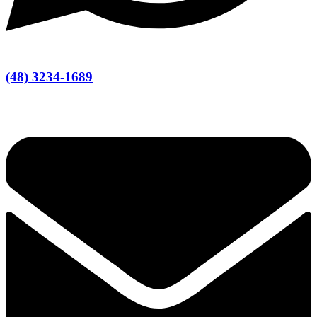
(48) 3234-1689