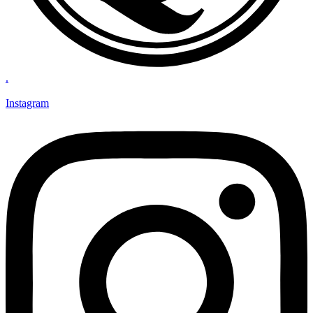
.
Instagram