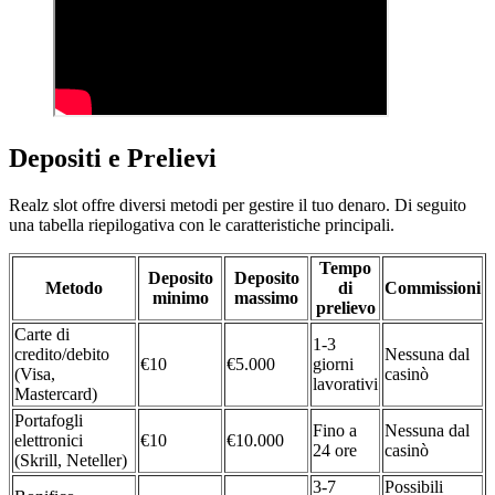
Depositi e Prelievi
Realz slot offre diversi metodi per gestire il tuo denaro. Di seguito
una tabella riepilogativa con le caratteristiche principali.
Tempo
Deposito
Deposito
Metodo
di
Commissioni
minimo
massimo
prelievo
Carte di
1-3
credito/debito
Nessuna dal
€10
€5.000
giorni
(Visa,
casinò
lavorativi
Mastercard)
Portafogli
Fino a
Nessuna dal
elettronici
€10
€10.000
24 ore
casinò
(Skrill, Neteller)
3-7
Possibili