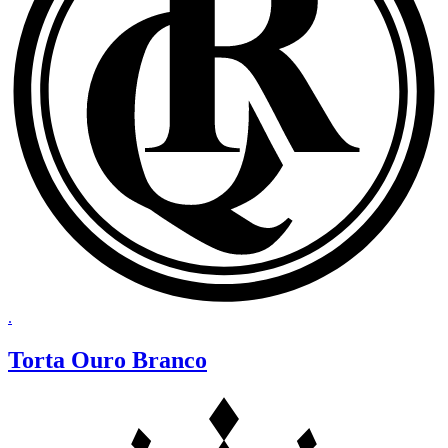
.
Torta Ouro Branco