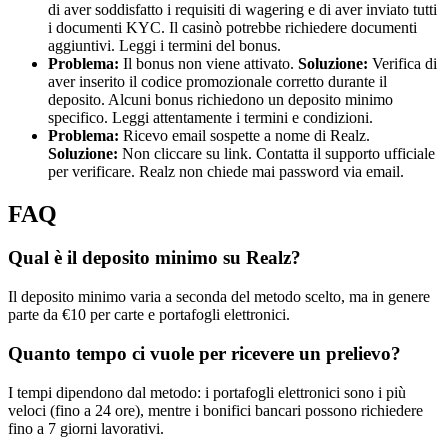
di aver soddisfatto i requisiti di wagering e di aver inviato tutti
i documenti KYC. Il casinò potrebbe richiedere documenti
aggiuntivi. Leggi i termini del bonus.
Problema:
Il bonus non viene attivato.
Soluzione:
Verifica di
aver inserito il codice promozionale corretto durante il
deposito. Alcuni bonus richiedono un deposito minimo
specifico. Leggi attentamente i termini e condizioni.
Problema:
Ricevo email sospette a nome di Realz.
Soluzione:
Non cliccare su link. Contatta il supporto ufficiale
per verificare. Realz non chiede mai password via email.
FAQ
Qual è il deposito minimo su Realz?
Il deposito minimo varia a seconda del metodo scelto, ma in genere
parte da €10 per carte e portafogli elettronici.
Quanto tempo ci vuole per ricevere un prelievo?
I tempi dipendono dal metodo: i portafogli elettronici sono i più
veloci (fino a 24 ore), mentre i bonifici bancari possono richiedere
fino a 7 giorni lavorativi.