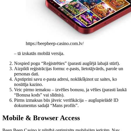
https://beepbeep-casino.com.lv/
– tā izskatās mobilā versija.
Nospied pogu “Reģistrēties” (parasti augšējā labajā stūrī).
Aizpildi reģistrācijas formu: e-pasts, lietotājvārds, parole un
personas dati.
Apstiprini savu e-pasta adresi, noklikšķinot uz saites, ko
nosūtīja kazino.
Veic pirmo iemaksu – izvēlies bonusu, ja vēlies (parasti laukā
“Bonusa kods” vai slīdnis).
Pirms izmaksas būs jāveic verifikācija – augšupielādē ID
dokumentus sadaļā “Mans profils”.
Mobile & Browser Access
Beep Beep Casino ir pilnībā optimizēts mobilajām ierīcēm. Nav