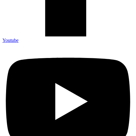
Youtube