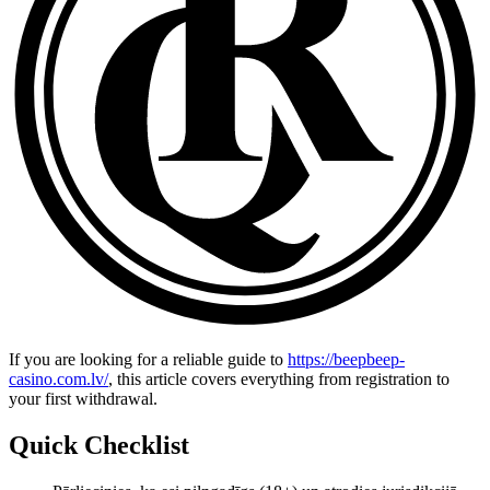
If you are looking for a reliable guide to
https://beepbeep-
casino.com.lv/
, this article covers everything from registration to
your first withdrawal.
Quick Checklist