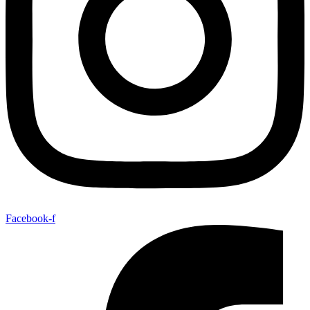
Facebook-f