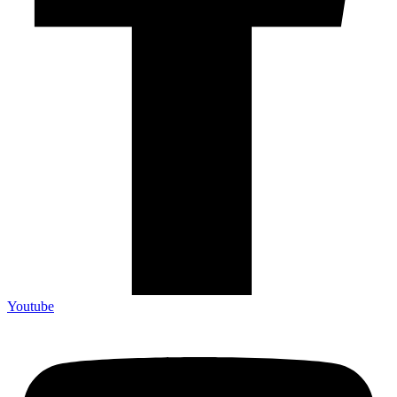
Youtube