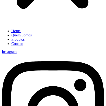
Home
Quem Somos
Produtos
Contato
Instagram