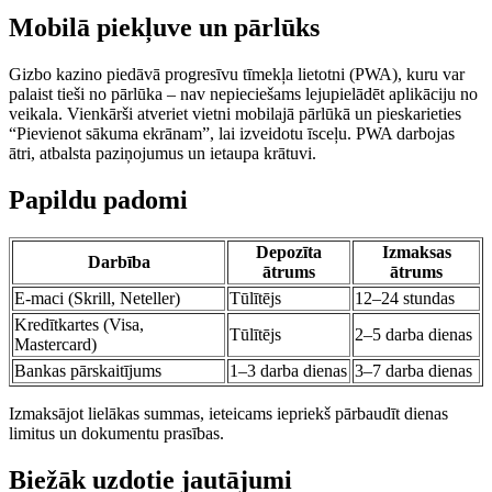
Mobilā piekļuve un pārlūks
Gizbo kazino piedāvā progresīvu tīmekļa lietotni (PWA), kuru var
palaist tieši no pārlūka – nav nepieciešams lejupielādēt aplikāciju no
veikala. Vienkārši atveriet vietni mobilajā pārlūkā un pieskarieties
“Pievienot sākuma ekrānam”, lai izveidotu īsceļu. PWA darbojas
ātri, atbalsta paziņojumus un ietaupa krātuvi.
Papildu padomi
Depozīta
Izmaksas
Darbība
ātrums
ātrums
E-maci (Skrill, Neteller)
Tūlītējs
12–24 stundas
Kredītkartes (Visa,
Tūlītējs
2–5 darba dienas
Mastercard)
Bankas pārskaitījums
1–3 darba dienas
3–7 darba dienas
Izmaksājot lielākas summas, ieteicams iepriekš pārbaudīt dienas
limitus un dokumentu prasības.
Biežāk uzdotie jautājumi