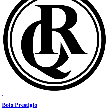
.
Bolo Prestígio