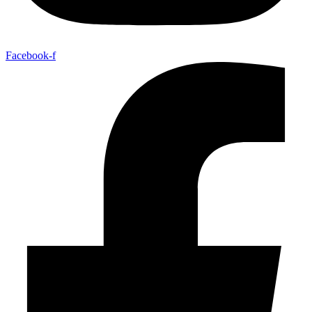
Facebook-f