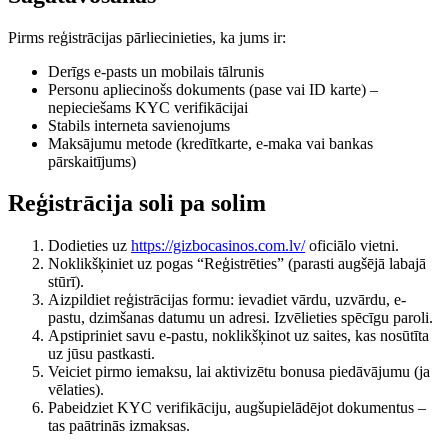
Pirms reģistrācijas pārliecinieties, ka jums ir:
Derīgs e-pasts un mobilais tālrunis
Personu apliecinošs dokuments (pase vai ID karte) –
nepieciešams KYC verifikācijai
Stabils interneta savienojums
Maksājumu metode (kredītkarte, e-maka vai bankas
pārskaitījums)
Reģistrācija soli pa solim
Dodieties uz
https://gizbocasinos.com.lv/
oficiālo vietni.
Noklikšķiniet uz pogas “Reģistrēties” (parasti augšējā labajā
stūrī).
Aizpildiet reģistrācijas formu: ievadiet vārdu, uzvārdu, e-
pastu, dzimšanas datumu un adresi. Izvēlieties spēcīgu paroli.
Apstipriniet savu e-pastu, noklikšķinot uz saites, kas nosūtīta
uz jūsu pastkasti.
Veiciet pirmo iemaksu, lai aktivizētu bonusa piedāvājumu (ja
vēlaties).
Pabeidziet KYC verifikāciju, augšupielādējot dokumentus –
tas paātrinās izmaksas.