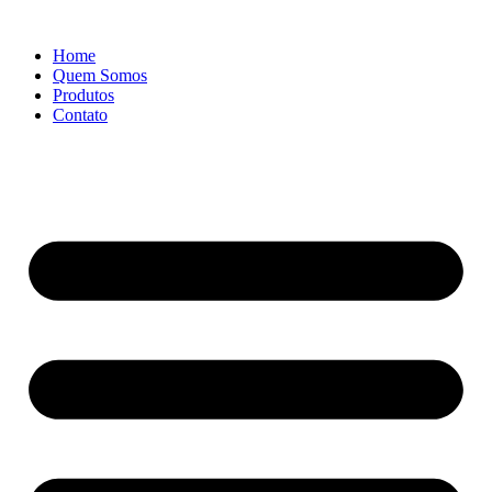
Ir
para
Home
o
Quem Somos
conteúdo
Produtos
Contato