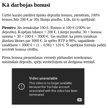
Kā darbojas bonusi
Gizbo kazino piedāvā tipisku depozīta bonusu, piemēram, 100%
bonuss līdz 200 € ar 30x likmju prasību. Lūk, kā to aprēķināt:
Piemērs:
Jūs iemaksājat 100 €. Bonuss ir 100 € (100% no
depozīta). Kopējais bilance = 200 €. Likmju prasība: 30 × bonusa
summa = 30 × 100 € = 3000 €. Tas nozīmē, ka pirms izmaksas
jāizdara likmes par 3000 €. Ja spēles RTP ir 96%, sagaidāmie
zaudējumi = 3000 € × (1 – 0,96) = 120 €. Šī aprēķina formula palīdz
novērtēt bonusa vērtību.
Pirms bonusa pieņemšanas vienmēr pārbaudiet noteikumus:
minimālais depozīts, spēļu ierobežojumi un derīguma termiņš.