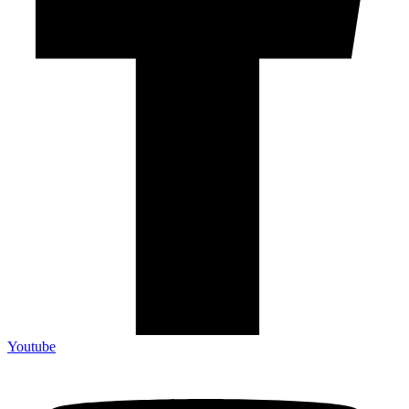
Youtube