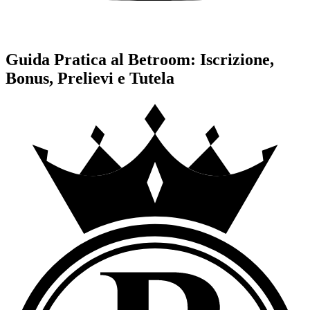
Guida Pratica al Betroom: Iscrizione,
Bonus, Prelievi e Tutela