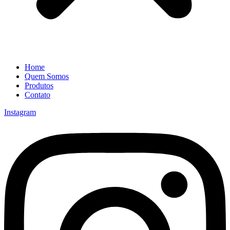
Home
Quem Somos
Produtos
Contato
Instagram