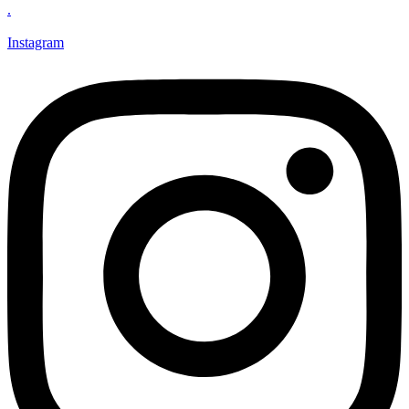
.
Instagram