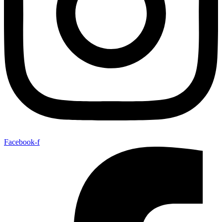
Facebook-f