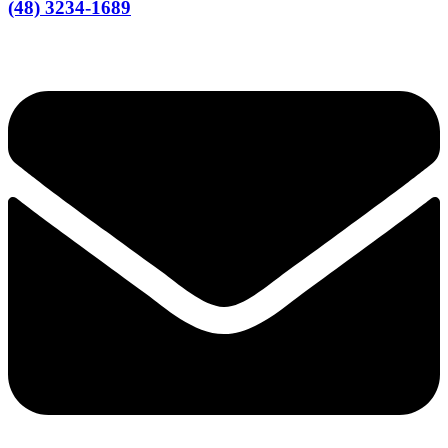
(48) 3234-1689