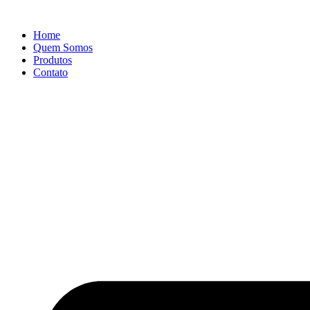
Ir
para
Home
o
Quem Somos
conteúdo
Produtos
Contato