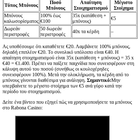
Ποσό
Απαίτηση
Μέγιστο
Τύπος Μπόνους
Μπόνους
Στοιχηματισμού
Στοίχημα
Μπόνους
100% έως
35x (κατάθεση +
€5
καλωσορίσματος
€100
μπόνους)
Δωρεάν
50 δωρεάν
40x τα κέρδη
–
περιστροφές
περιστροφές
Ας υποθέσουμε ότι καταθέτετε €20. Λαμβάνετε 100% μπόνους,
δηλαδή επιπλέον €20. Το συνολικό υπόλοιπο είναι €40. Η
απαίτηση στοιχηματισμού είναι 35x (κατάθεση + μπόνους) = 35 x
€40 = €1.400. Πρέπει να παίξετε παιχνίδια που συνεισφέρουν στη
κάλυψη αυτού του ποσού (συνήθως οι κουλοχέρηδες
συνεισφέρουν 100%). Μετά την ολοκλήρωση, τα κέρδη από το
μπόνους γίνονται διαθέσιμα για ανάληψη.
Σημαντικό:
Μην
υπερβαίνετε το μέγιστο στοίχημα των €5 ανά γύρο κατά την
περίοδο του στοιχηματισμού.
Δείτε ένα βίντεο που εξηγεί πώς να χρησιμοποιήσετε τα μπόνους
στο Rabona Casino: