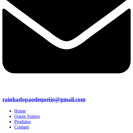
rainhadopaodequeijo@gmail.com
Home
Quem Somos
Produtos
Contato