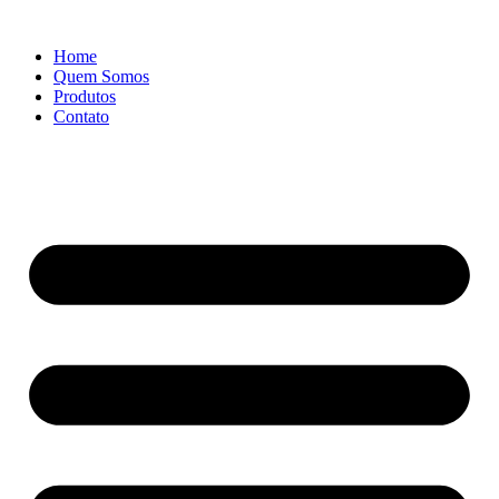
Ir
para
Home
o
Quem Somos
conteúdo
Produtos
Contato