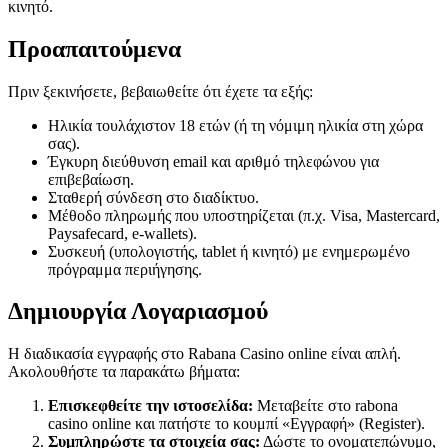
κινητό.
Προαπαιτούμενα
Πριν ξεκινήσετε, βεβαιωθείτε ότι έχετε τα εξής:
Ηλικία τουλάχιστον 18 ετών (ή τη νόμιμη ηλικία στη χώρα
σας).
Έγκυρη διεύθυνση email και αριθμό τηλεφώνου για
επιβεβαίωση.
Σταθερή σύνδεση στο διαδίκτυο.
Μέθοδο πληρωμής που υποστηρίζεται (π.χ. Visa, Mastercard,
Paysafecard, e-wallets).
Συσκευή (υπολογιστής, tablet ή κινητό) με ενημερωμένο
πρόγραμμα περιήγησης.
Δημιουργία Λογαριασμού
Η διαδικασία εγγραφής στο Rabana Casino online είναι απλή.
Ακολουθήστε τα παρακάτω βήματα:
Επισκεφθείτε την ιστοσελίδα:
Μεταβείτε στο rabona
casino online και πατήστε το κουμπί «Εγγραφή» (Register).
Συμπληρώστε τα στοιχεία σας:
Δώστε το ονοματεπώνυμο,