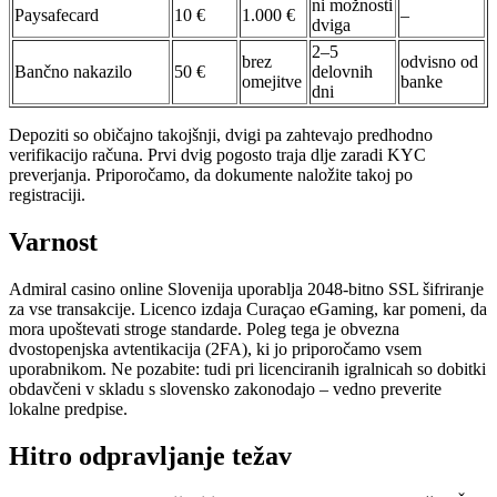
ni možnosti
Paysafecard
10 €
1.000 €
–
dviga
2–5
brez
odvisno od
Bančno nakazilo
50 €
delovnih
omejitve
banke
dni
Depoziti so običajno takojšnji, dvigi pa zahtevajo predhodno
verifikacijo računa. Prvi dvig pogosto traja dlje zaradi KYC
preverjanja. Priporočamo, da dokumente naložite takoj po
registraciji.
Varnost
Admiral casino online Slovenija uporablja 2048-bitno SSL šifriranje
za vse transakcije. Licenco izdaja Curaçao eGaming, kar pomeni, da
mora upoštevati stroge standarde. Poleg tega je obvezna
dvostopenjska avtentikacija (2FA), ki jo priporočamo vsem
uporabnikom. Ne pozabite: tudi pri licenciranih igralnicah so dobitki
obdavčeni v skladu s slovensko zakonodajo – vedno preverite
lokalne predpise.
Hitro odpravljanje težav