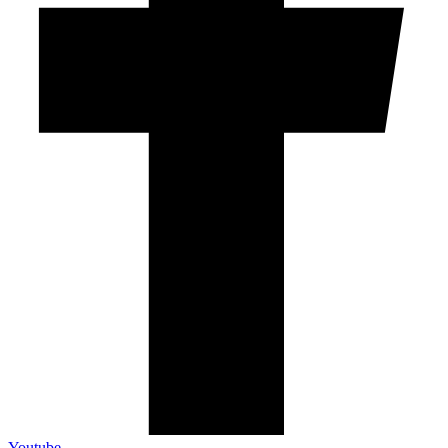
Youtube