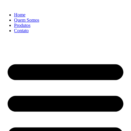
Ir
para
Home
o
Quem Somos
conteúdo
Produtos
Contato