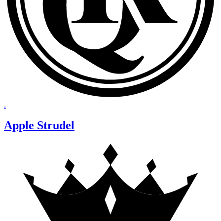
.
Apple Strudel