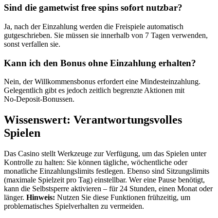
Sind die gametwist free spins sofort nutzbar?
Ja, nach der Einzahlung werden die Freispiele automatisch
gutgeschrieben. Sie müssen sie innerhalb von 7 Tagen verwenden,
sonst verfallen sie.
Kann ich den Bonus ohne Einzahlung erhalten?
Nein, der Willkommensbonus erfordert eine Mindesteinzahlung.
Gelegentlich gibt es jedoch zeitlich begrenzte Aktionen mit
No‑Deposit‑Bonussen.
Wissenswert: Verantwortungsvolles
Spielen
Das Casino stellt Werkzeuge zur Verfügung, um das Spielen unter
Kontrolle zu halten: Sie können tägliche, wöchentliche oder
monatliche Einzahlungslimits festlegen. Ebenso sind Sitzungslimits
(maximale Spielzeit pro Tag) einstellbar. Wer eine Pause benötigt,
kann die Selbstsperre aktivieren – für 24 Stunden, einen Monat oder
länger.
Hinweis:
Nutzen Sie diese Funktionen frühzeitig, um
problematisches Spielverhalten zu vermeiden.