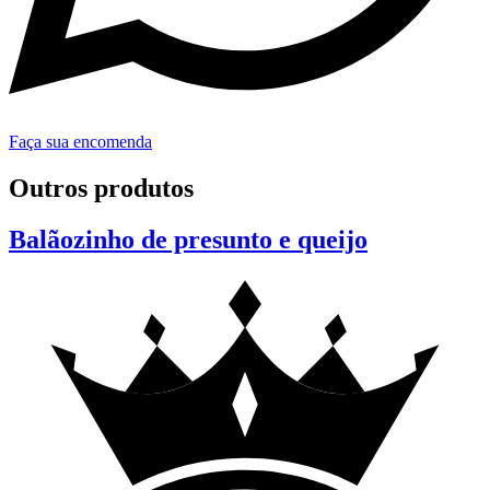
Faça sua encomenda
Outros produtos
Balãozinho de presunto e queijo