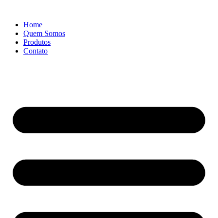
Ir
para
Home
o
Quem Somos
conteúdo
Produtos
Contato