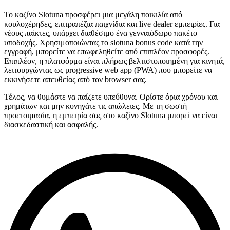
Το καζίνο Slotuna προσφέρει μια μεγάλη ποικιλία από
κουλοχέρηδες, επιτραπέζια παιχνίδια και live dealer εμπειρίες. Για
νέους παίκτες, υπάρχει διαθέσιμο ένα γενναιόδωρο πακέτο
υποδοχής. Χρησιμοποιώντας το slotuna bonus code κατά την
εγγραφή, μπορείτε να επωφεληθείτε από επιπλέον προσφορές.
Επιπλέον, η πλατφόρμα είναι πλήρως βελτιστοποιημένη για κινητά,
λειτουργώντας ως progressive web app (PWA) που μπορείτε να
εκκινήσετε απευθείας από τον browser σας.
Τέλος, να θυμάστε να παίζετε υπεύθυνα. Ορίστε όρια χρόνου και
χρημάτων και μην κυνηγάτε τις απώλειες. Με τη σωστή
προετοιμασία, η εμπειρία σας στο καζίνο Slotuna μπορεί να είναι
διασκεδαστική και ασφαλής.