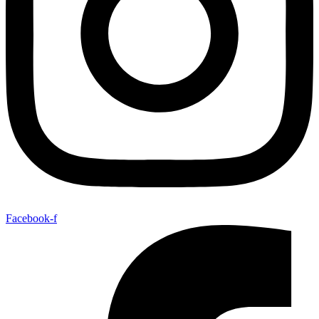
Facebook-f