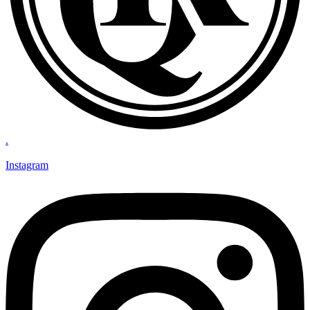
.
Instagram