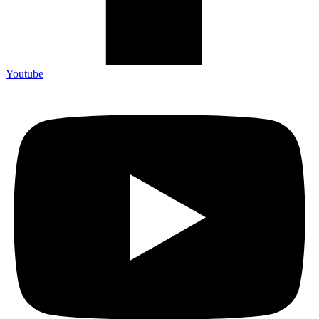
Youtube