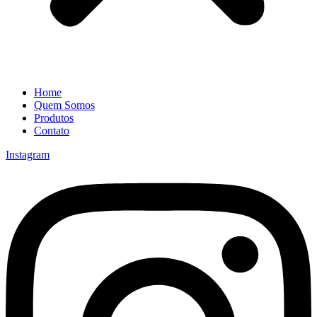
Home
Quem Somos
Produtos
Contato
Instagram