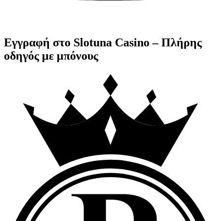
Εγγραφή στο Slotuna Casino – Πλήρης
οδηγός με μπόνους