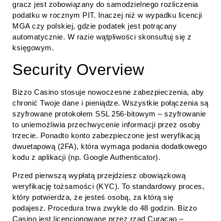
gracz jest zobowiązany do samodzielnego rozliczenia
podatku w rocznym PIT. Inaczej niż w wypadku licencji
MGA czy polskiej, gdzie podatek jest potrącany
automatycznie. W razie wątpliwości skonsultuj się z
księgowym.
Security Overview
Bizzo Casino stosuje nowoczesne zabezpieczenia, aby
chronić Twoje dane i pieniądze. Wszystkie połączenia są
szyfrowane protokołem SSL 256-bitowym – szyfrowanie
to uniemożliwia przechwycenie informacji przez osoby
trzecie. Ponadto konto zabezpieczone jest weryfikacją
dwuetapową (2FA), która wymaga podania dodatkowego
kodu z aplikacji (np. Google Authenticator).
Przed pierwszą wypłatą przejdziesz obowiązkową
weryfikację tożsamości (KYC). To standardowy proces,
który potwierdza, że jesteś osobą, za którą się
podajesz. Procedura trwa zwykle do 48 godzin. Bizzo
Casino jest licencjonowane przez rząd Curacao –