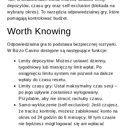
depozytów, czasu gry oraz self-exclusion (blokada na
wybrany okres). To narzędzia odpowiedzialnej gry, które
pomagają kontrolować budżet.
Worth Knowing
Odpowiedzialna gra to podstawa bezpiecznej rozrywki.
W Bizzo Casino dostępne są następujące funkcje:
Limity depozytów:
Możesz ustawić dzienny,
tygodniowy lub miesięczny limit wpłat. Po
osiągnięciu limitu system nie pozwoli na dalsze
wpłaty do czasu resetu.
Limity czasu gry:
Ustal maksymalny czas sesji –
po jego upływie zostaniesz wylogowany.
Przydatne, aby nie stracić rachuby czasu.
Samo-wykluczenie (self-exclusion):
Jeśli czujesz,
że tracisz kontrolę, możesz zablokować konto na
okres od 24 godzin do 6 miesięcy. W tym czasie
nie będziesz mógł logować się ani wpłacać