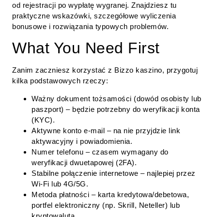
od rejestracji po wypłatę wygranej. Znajdziesz tu
praktyczne wskazówki, szczegółowe wyliczenia
bonusowe i rozwiązania typowych problemów.
What You Need First
Zanim zaczniesz korzystać z Bizzo kaszino, przygotuj
kilka podstawowych rzeczy:
Ważny dokument tożsamości (dowód osobisty lub
paszport) – będzie potrzebny do weryfikacji konta
(KYC).
Aktywne konto e-mail – na nie przyjdzie link
aktywacyjny i powiadomienia.
Numer telefonu – czasem wymagany do
weryfikacji dwuetapowej (2FA).
Stabilne połączenie internetowe – najlepiej przez
Wi-Fi lub 4G/5G.
Metoda płatności – karta kredytowa/debetowa,
portfel elektroniczny (np. Skrill, Neteller) lub
kryptowaluta.