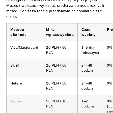
Możesz wpłacać i wypłacać środki za pomocą różnych
metod. Poniższa tabela przedstawia najpopularniejsze
opcje:
Metoda
Min.
Czas
Pro
płatności
wpłata/wypłata
wypłaty
Visa/Mastercard
20 PLN / 50
1–5 dni
0%
PLN
roboczych
Skrill
20 PLN / 50
24–48
0%
PLN
godzin
Neteller
20 PLN / 50
24–48
0%
PLN
godzin
Bitcoin
50 PLN / 100
1–2
0%
PLN
godziny
(op
sie