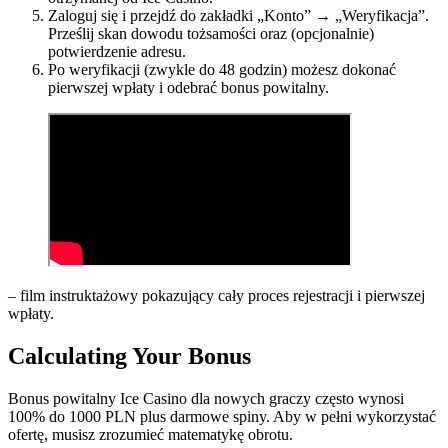
Zaloguj się i przejdź do zakładki „Konto” → „Weryfikacja”.
Prześlij skan dowodu tożsamości oraz (opcjonalnie)
potwierdzenie adresu.
Po weryfikacji (zwykle do 48 godzin) możesz dokonać
pierwszej wpłaty i odebrać bonus powitalny.
– film instruktażowy pokazujący cały proces rejestracji i pierwszej
wpłaty.
Calculating Your Bonus
Bonus powitalny Ice Casino dla nowych graczy często wynosi
100% do 1000 PLN plus darmowe spiny. Aby w pełni wykorzystać
ofertę, musisz zrozumieć matematykę obrotu.