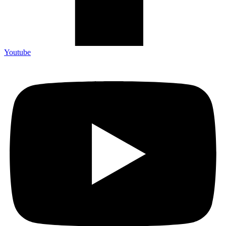
Youtube