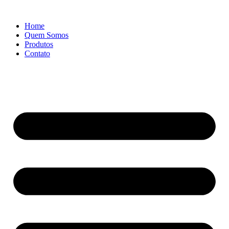
Ir
para
Home
o
Quem Somos
conteúdo
Produtos
Contato