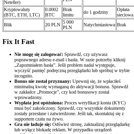
Neteller)
Kryptowaluty
0.0002
Brak
Opłata
do 1 godziny
(BTC, ETH, LTC)
BTC
limitu
sieciowa
5 000
Blik
20 PLN
Natychmiastowa
Brak
PLN
Fix It Fast
Nie mogę się zalogować:
Sprawdź, czy używasz
poprawnego adresu e-mail i hasła. W razie potrzeby kliknij
„Zapomniałem hasła”. Jeśli problem nadal występuje,
wyczyść pamięć podręczną przeglądarki lub spróbuj w trybie
incognito.
Bonus nie został przyznany:
Upewnij się, że wpłaciłeś
minimalną kwotę wymaganą do aktywacji bonusu. Sprawdź
w zakładce „Promocje”, czy kod bonusowy został
wprowadzony.
Wypłata jest opóźniona:
Proces weryfikacji konta (KYC)
musi być zakończony. Sprawdź, czy wszystkie dokumenty
zostały przesłane i zatwierdzone. Jeśli tak, skontaktuj się z
supportem czatu na żywo.
Gra nie ładuje się:
Odśwież stronę, zaktualizuj przeglądarkę
lub wyłącz blokadę reklam. W przypadku urządzeń