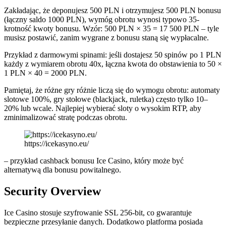
Zakładając, że deponujesz 500 PLN i otrzymujesz 500 PLN bonusu
(łączny saldo 1000 PLN), wymóg obrotu wynosi typowo 35-
krotność kwoty bonusu. Wzór: 500 PLN × 35 = 17 500 PLN – tyle
musisz postawić, zanim wygrane z bonusu staną się wypłacalne.
Przykład z darmowymi spinami: jeśli dostajesz 50 spinów po 1 PLN
każdy z wymiarem obrotu 40x, łączna kwota do obstawienia to 50 ×
1 PLN × 40 = 2000 PLN.
Pamiętaj, że różne gry różnie liczą się do wymogu obrotu: automaty
slotowe 100%, gry stołowe (blackjack, ruletka) często tylko 10–
20% lub wcale. Najlepiej wybierać sloty o wysokim RTP, aby
zminimalizować stratę podczas obrotu.
https://icekasyno.eu/
– przykład cashback bonusu Ice Casino, który może być
alternatywą dla bonusu powitalnego.
Security Overview
Ice Casino stosuje szyfrowanie SSL 256-bit, co gwarantuje
bezpieczne przesyłanie danych. Dodatkowo platforma posiada