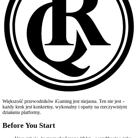
Większość przewodników iGaming jest niejasna. Ten nie jest –
każdy krok jest konkretny, wykonalny i oparty na rzeczywistym
działaniu platformy.
Before You Start