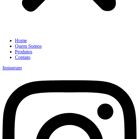
Home
Quem Somos
Produtos
Contato
Instagram