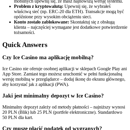
mobilnych upewnij się, że masz najnowszą wersję systemu.
Problem z kryptowalutą:
Upewnij się, że wybrałeś
właściwą sieć (np. ERC-20 dla ETH). Transakcje mogą być
opóźnione przy wysokim obciążeniu sieci.
Konto zostało zablokowane:
Skontaktuj się z obsługą
klienta – najczęściej wymagane jest dodatkowe potwierdzenie
tożsamości.
Quick Answers
Czy Ice Casino ma aplikację mobilną?
Ice Casino nie oferuje osobnej aplikacji w sklepach Google Play ani
App Store. Zamiast tego możesz uruchomić w pełni funkcjonalną
wersję mobilną w przeglądarce – dodaj ikonę do ekranu głównego,
aby korzystać jak z aplikacji (PWA).
Jaki jest minimalny depozyt w Ice Casino?
Minimalny depozyt zależy od metody płatności – najniższy wynosi
20 PLN (Blik) lub 25 PLN (portfele elektroniczne). Standardowo
50 PLN dla kart.
Czy muszę płacić podatek od wygranych?