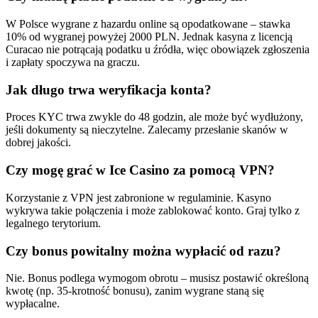
W Polsce wygrane z hazardu online są opodatkowane – stawka
10% od wygranej powyżej 2000 PLN. Jednak kasyna z licencją
Curacao nie potrącają podatku u źródła, więc obowiązek zgłoszenia
i zapłaty spoczywa na graczu.
Jak długo trwa weryfikacja konta?
Proces KYC trwa zwykle do 48 godzin, ale może być wydłużony,
jeśli dokumenty są nieczytelne. Zalecamy przesłanie skanów w
dobrej jakości.
Czy mogę grać w Ice Casino za pomocą VPN?
Korzystanie z VPN jest zabronione w regulaminie. Kasyno
wykrywa takie połączenia i może zablokować konto. Graj tylko z
legalnego terytorium.
Czy bonus powitalny można wypłacić od razu?
Nie. Bonus podlega wymogom obrotu – musisz postawić określoną
kwotę (np. 35-krotność bonusu), zanim wygrane staną się
wypłacalne.