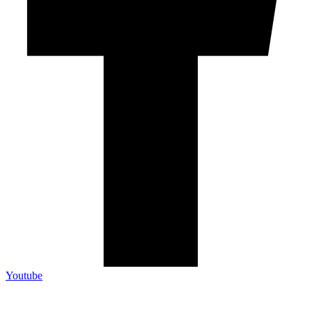
Youtube