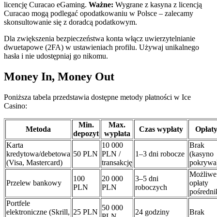
licencję Curacao eGaming.
Ważne:
Wygrane z kasyna z licencją
Curacao mogą podlegać opodatkowaniu w Polsce – zalecamy
skonsultowanie się z doradcą podatkowym.
Dla zwiększenia bezpieczeństwa konta włącz uwierzytelnianie
dwuetapowe (2FA) w ustawieniach profilu. Używaj unikalnego
hasła i nie udostępniaj go nikomu.
Money In, Money Out
Poniższa tabela przedstawia dostępne metody płatności w Ice
Casino:
Min.
Max.
Metoda
Czas wypłaty
Opłat
depozyt
wypłata
Karta
10 000
Brak
kredytowa/debetowa
50 PLN
PLN /
1–3 dni robocze
(kasyno
(Visa, Mastercard)
transakcję
pokrywa
Możliwe
100
20 000
3–5 dni
Przelew bankowy
opłaty
PLN
PLN
roboczych
pośredni
Portfele
50 000
elektroniczne (Skrill,
25 PLN
24 godziny
Brak
PLN