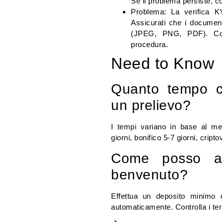
Se il problema persiste, co
Problema:
La verifica K
Assicurati che i documenti
(JPEG, PNG, PDF). Cont
procedura.
Need to Know
Quanto tempo ci
un prelievo?
I tempi variano in base al met
giorni, bonifico 5-7 giorni, cripto
Come posso at
benvenuto?
Effettua un deposito minimo 
automaticamente. Controlla i ter