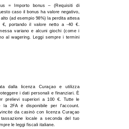
nus = Importo bonus – (Requisiti di
questo caso il bonus ha valore negativo,
alto (ad esempio 98%) la perdita attesa
, portando il valore netto a -40 €.
messa variano e alcuni giochi (come i
o al wagering. Leggi sempre i termini
ta dalla licenza Curaçao e utilizza
oteggere i dati personali e finanziari. È
er prelievi superiori a 100 €. Tutte le
 la 2FA è disponibile per l’account.
e vincite da casinò con licenza Curaçao
 tassazione locale a seconda del tuo
re le leggi fiscali italiane.