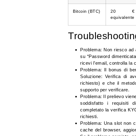
Bitcoin (BTC)
20 €
equivalente
Troubleshootin
Problema:
Non riesco ad 
su “Password dimenticata”
ricevi l’email, controlla la
Problema:
Il bonus di ben
Soluzione:
Verifica di av
richiesto) e che il metod
supporto per verificare.
Problema:
Il prelievo vien
soddisfatto i requisit
completato la verifica KYC
richiesti.
Problema:
Una slot non c
cache del browser, aggior