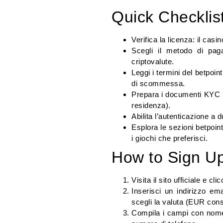
Quick Checklis
Verifica la licenza: il ca
Scegli il metodo di paga
criptovalute.
Leggi i termini del betpoin
di scommessa.
Prepara i documenti KYC (c
residenza).
Abilita l’autenticazione a 
Esplora le sezioni betpoin
i giochi che preferisci.
How to Sign U
Visita il sito ufficiale e cli
Inserisci un indirizzo em
scegli la valuta (EUR consi
Compila i campi con nome,