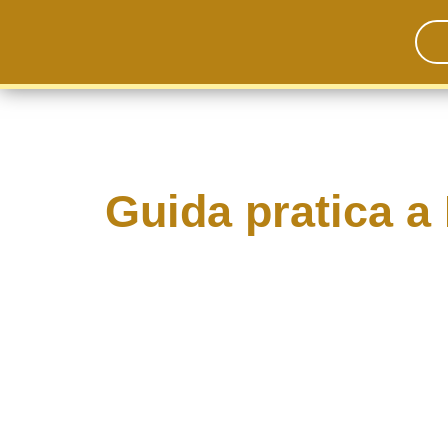
Guida pratica a 