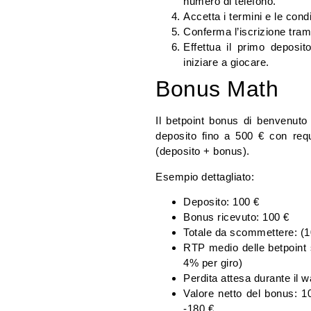
numero di telefono.
Accetta i termini e le condi
Conferma l’iscrizione tramit
Effettua il primo deposit
iniziare a giocare.
Bonus Math
Il betpoint bonus di benvenuto
deposito fino a 500 € con req
(deposito + bonus).
Esempio dettagliato:
Deposito: 100 €
Bonus ricevuto: 100 €
Totale da scommettere: (1
RTP medio delle betpoint s
4% per giro)
Perdita attesa durante il 
Valore netto del bonus: 1
-180 €