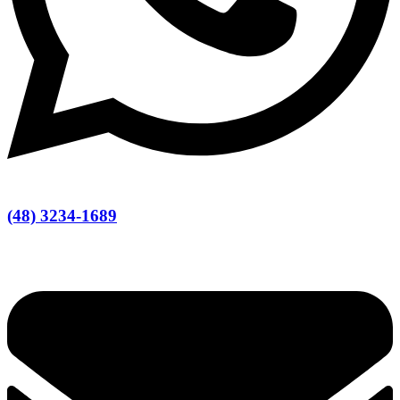
(48) 3234-1689