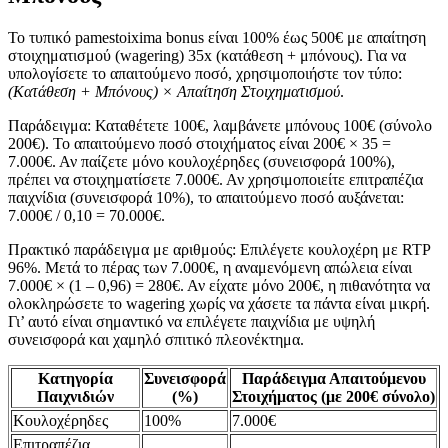
Το τυπικό pamestoixima bonus είναι 100% έως 500€ με απαίτηση
στοιχηματισμού (wagering) 35x (κατάθεση + μπόνους). Για να
υπολογίσετε το απαιτούμενο ποσό, χρησιμοποιήστε τον τύπο:
(Κατάθεση + Μπόνους) × Απαίτηση Στοιχηματισμού
.
Παράδειγμα: Καταθέτετε 100€, λαμβάνετε μπόνους 100€ (σύνολο
200€). Το απαιτούμενο ποσό στοιχήματος είναι 200€ × 35 =
7.000€. Αν παίζετε μόνο κουλοχέρηδες (συνεισφορά 100%),
πρέπει να στοιχηματίσετε 7.000€. Αν χρησιμοποιείτε επιτραπέζια
παιχνίδια (συνεισφορά 10%), το απαιτούμενο ποσό αυξάνεται:
7.000€ / 0,10 = 70.000€.
Πρακτικό παράδειγμα με αριθμούς: Επιλέγετε κουλοχέρη με RTP
96%. Μετά το πέρας των 7.000€, η αναμενόμενη απώλεια είναι
7.000€ × (1 – 0,96) = 280€. Αν είχατε μόνο 200€, η πιθανότητα να
ολοκληρώσετε το wagering χωρίς να χάσετε τα πάντα είναι μικρή.
Γι’ αυτό είναι σημαντικό να επιλέγετε παιχνίδια με υψηλή
συνεισφορά και χαμηλό σπιτικό πλεονέκτημα.
Κατηγορία
Συνεισφορά
Παράδειγμα Απαιτούμενου
Παιχνιδιών
(%)
Στοιχήματος (με 200€ σύνολο)
Κουλοχέρηδες
100%
7.000€
Επιτραπέζια