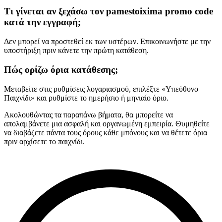
Τι γίνεται αν ξεχάσω τον pamestoixima promo code
κατά την εγγραφή;
Δεν μπορεί να προστεθεί εκ των υστέρων. Επικοινωνήστε με την
υποστήριξη πριν κάνετε την πρώτη κατάθεση.
Πώς ορίζω όρια κατάθεσης;
Μεταβείτε στις ρυθμίσεις λογαριασμού, επιλέξτε «Υπεύθυνο
Παιχνίδι» και ρυθμίστε το ημερήσιο ή μηνιαίο όριο.
Ακολουθώντας τα παραπάνω βήματα, θα μπορείτε να
απολαμβάνετε μια ασφαλή και οργανωμένη εμπειρία. Θυμηθείτε
να διαβάζετε πάντα τους όρους κάθε μπόνους και να θέτετε όρια
πριν αρχίσετε το παιχνίδι.