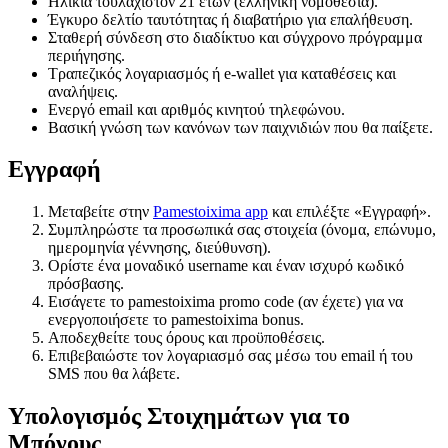
Ηλικία τουλάχιστον 21 ετών (ελληνική νομοθεσία).
Έγκυρο δελτίο ταυτότητας ή διαβατήριο για επαλήθευση.
Σταθερή σύνδεση στο διαδίκτυο και σύγχρονο πρόγραμμα
περιήγησης.
Τραπεζικός λογαριασμός ή e-wallet για καταθέσεις και
αναλήψεις.
Ενεργό email και αριθμός κινητού τηλεφώνου.
Βασική γνώση των κανόνων των παιχνιδιών που θα παίξετε.
Εγγραφή
Μεταβείτε στην
Pamestoixima app
και επιλέξτε «Εγγραφή».
Συμπληρώστε τα προσωπικά σας στοιχεία (όνομα, επώνυμο,
ημερομηνία γέννησης, διεύθυνση).
Ορίστε ένα μοναδικό username και έναν ισχυρό κωδικό
πρόσβασης.
Εισάγετε το pamestoixima promo code (αν έχετε) για να
ενεργοποιήσετε το pamestoixima bonus.
Αποδεχθείτε τους όρους και προϋποθέσεις.
Επιβεβαιώστε τον λογαριασμό σας μέσω του email ή του
SMS που θα λάβετε.
Υπολογισμός Στοιχημάτων για το
Μπόνους