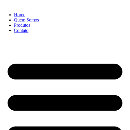
Ir
para
Home
o
Quem Somos
conteúdo
Produtos
Contato