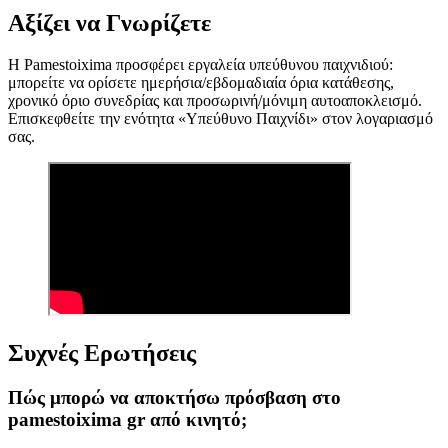
Αξίζει να Γνωρίζετε
Η Pamestoixima προσφέρει εργαλεία υπεύθυνου παιχνιδιού:
μπορείτε να ορίσετε ημερήσια/εβδομαδιαία όρια κατάθεσης,
χρονικό όριο συνεδρίας και προσωρινή/μόνιμη αυτοαποκλεισμό.
Επισκεφθείτε την ενότητα «Υπεύθυνο Παιχνίδι» στον λογαριασμό
σας.
Συχνές Ερωτήσεις
Πώς μπορώ να αποκτήσω πρόσβαση στο
pamestoixima gr από κινητό;