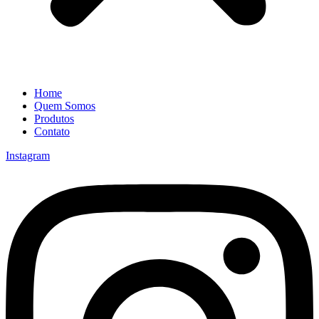
Home
Quem Somos
Produtos
Contato
Instagram