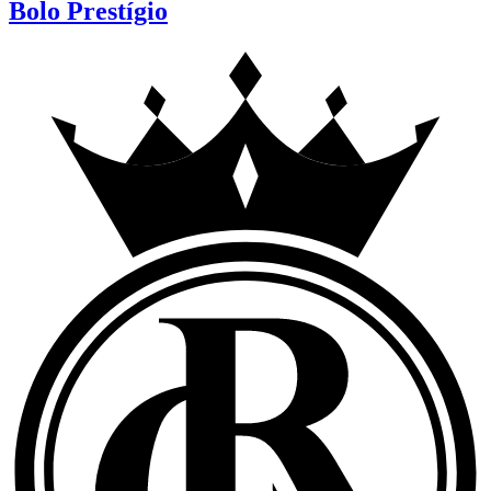
Bolo Prestígio