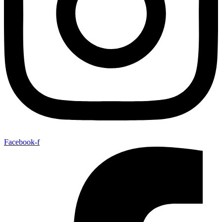
Facebook-f