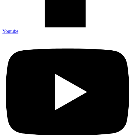
Youtube