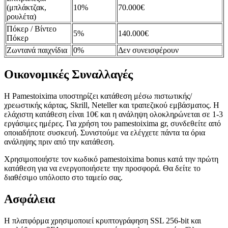
(μπλάκτζακ,
10%
70.000€
ρουλέτα)
Πόκερ / Βίντεο
5%
140.000€
Πόκερ
Ζωντανά παιχνίδια
0%
Δεν συνεισφέρουν
Οικονομικές Συναλλαγές
Η Pamestoixima υποστηρίζει κατάθεση μέσω πιστωτικής/
χρεωστικής κάρτας, Skrill, Neteller και τραπεζικού εμβάσματος. Η
ελάχιστη κατάθεση είναι 10€ και η ανάληψη ολοκληρώνεται σε 1-3
εργάσιμες ημέρες. Για χρήση του pamestoixima gr, συνδεθείτε από
οποιαδήποτε συσκευή. Συνιστούμε να ελέγχετε πάντα τα όρια
ανάληψης πριν από την κατάθεση.
Χρησιμοποιήστε τον κωδικό pamestoixima bonus κατά την πρώτη
κατάθεση για να ενεργοποιήσετε την προσφορά. Θα δείτε το
διαθέσιμο υπόλοιπο στο ταμείο σας.
Ασφάλεια
Η πλατφόρμα χρησιμοποιεί κρυπτογράφηση SSL 256-bit και