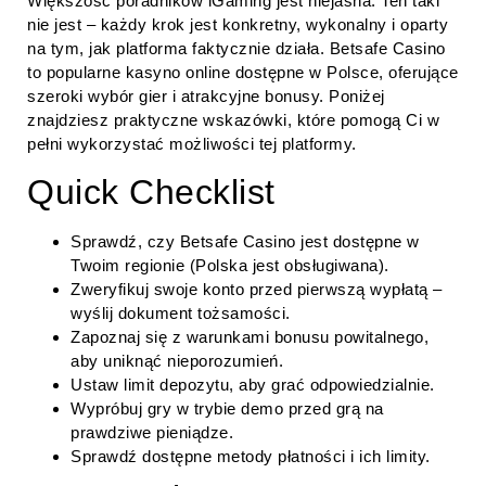
Większość poradników iGaming jest niejasna. Ten taki
nie jest – każdy krok jest konkretny, wykonalny i oparty
na tym, jak platforma faktycznie działa. Betsafe Casino
to popularne kasyno online dostępne w Polsce, oferujące
szeroki wybór gier i atrakcyjne bonusy. Poniżej
znajdziesz praktyczne wskazówki, które pomogą Ci w
pełni wykorzystać możliwości tej platformy.
Quick Checklist
Sprawdź, czy Betsafe Casino jest dostępne w
Twoim regionie (Polska jest obsługiwana).
Zweryfikuj swoje konto przed pierwszą wypłatą –
wyślij dokument tożsamości.
Zapoznaj się z warunkami bonusu powitalnego,
aby uniknąć nieporozumień.
Ustaw limit depozytu, aby grać odpowiedzialnie.
Wypróbuj gry w trybie demo przed grą na
prawdziwe pieniądze.
Sprawdź dostępne metody płatności i ich limity.