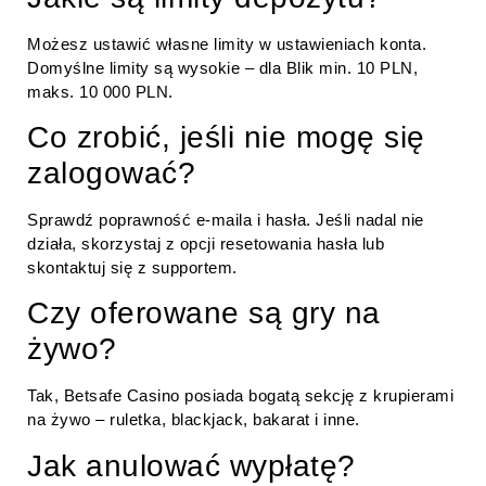
Możesz ustawić własne limity w ustawieniach konta.
Domyślne limity są wysokie – dla Blik min. 10 PLN,
maks. 10 000 PLN.
Co zrobić, jeśli nie mogę się
zalogować?
Sprawdź poprawność e-maila i hasła. Jeśli nadal nie
działa, skorzystaj z opcji resetowania hasła lub
skontaktuj się z supportem.
Czy oferowane są gry na
żywo?
Tak, Betsafe Casino posiada bogatą sekcję z krupierami
na żywo – ruletka, blackjack, bakarat i inne.
Jak anulować wypłatę?