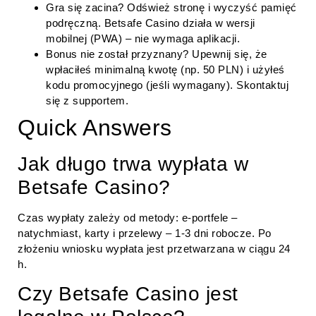
Gra się zacina?
Odśwież stronę i wyczyść pamięć
podręczną. Betsafe Casino działa w wersji
mobilnej (PWA) – nie wymaga aplikacji.
Bonus nie został przyznany?
Upewnij się, że
wpłaciłeś minimalną kwotę (np. 50 PLN) i użyłeś
kodu promocyjnego (jeśli wymagany). Skontaktuj
się z supportem.
Quick Answers
Jak długo trwa wypłata w
Betsafe Casino?
Czas wypłaty zależy od metody: e-portfele –
natychmiast, karty i przelewy – 1-3 dni robocze. Po
złożeniu wniosku wypłata jest przetwarzana w ciągu 24
h.
Czy Betsafe Casino jest