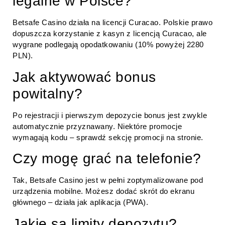
legalne w Polsce?
Betsafe Casino działa na licencji Curacao. Polskie prawo
dopuszcza korzystanie z kasyn z licencją Curacao, ale
wygrane podlegają opodatkowaniu (10% powyżej 2280
PLN).
Jak aktywować bonus
powitalny?
Po rejestracji i pierwszym depozycie bonus jest zwykle
automatycznie przyznawany. Niektóre promocje
wymagają kodu – sprawdź sekcję promocji na stronie.
Czy mogę grać na telefonie?
Tak, Betsafe Casino jest w pełni zoptymalizowane pod
urządzenia mobilne. Możesz dodać skrót do ekranu
głównego – działa jak aplikacja (PWA).
Jakie są limity depozytu?