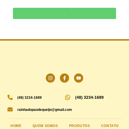
.
(48) 3234-1689
(48) 3234-1689
rainhadopaodequeijo@gmail.com
HOME
QUEM SOMOS
PRODUTOS
CONTATO