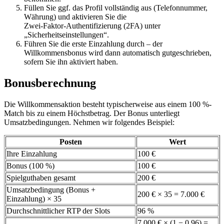
Füllen Sie ggf. das Profil vollständig aus (Telefonnummer,
Währung) und aktivieren Sie die
Zwei‑Faktor‑Authentifizierung (2FA) unter
„Sicherheitseinstellungen“.
Führen Sie die erste Einzahlung durch – der
Willkommensbonus wird dann automatisch gutgeschrieben,
sofern Sie ihn aktiviert haben.
Bonusberechnung
Die Willkommensaktion besteht typischerweise aus einem 100 %-
Match bis zu einem Höchstbetrag. Der Bonus unterliegt
Umsatzbedingungen. Nehmen wir folgendes Beispiel:
Posten
Wert
Ihre Einzahlung
100 €
Bonus (100 %)
100 €
Spielguthaben gesamt
200 €
Umsatzbedingung (Bonus +
200 € × 35 = 7.000 €
Einzahlung) × 35
Durchschnittlicher RTP der Slots
96 %
7.000 € × (1 − 0,96) =