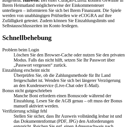
ausgestellt.
Hinweis:
Bei einer Curaçao‑Lizenz können Gewinne in
Ihrem Heimatland möglicherweise der Einkommensteuer
unterliegen – informieren Sie sich bei Ihrem Finanzamt. Die Spiele
werden von unabhängigen Prüfstellen wie eCOGRA auf ihre
Zufälligkeit getestet. Zudem können Sie Einzahlungslimits und
Selbstausschlusszeiten im Konto festlegen.
Schnellbehebung
Problem beim Login
Löschen Sie den Browser‑Cache oder nutzen Sie den privaten
Modus. Falls das nicht hilft, setzen Sie Ihr Passwort über
„Passwort vergessen“ zurück.
Einzahlung erscheint nicht
Überprüfen Sie, ob die Zahlungsmethode für Ihr Land
freigeschaltet ist. Wenden Sie sich bei längerer Verzögerung
an den Kundenservice (Live‑Chat oder E‑Mail).
Bonus nicht gutgeschrieben
Manche Boni erfordern einen Bonuscode während der
Einzahlung. Lesen Sie die AGB genau – oft muss der Bonus
manuell aktiviert werden.
Verifizierung schlägt fehl
Stellen Sie sicher, dass Ihr Ausweis vollständig lesbar ist und
das Dokumentenformat (PDF, JPG) den Anforderungen
entspricht. Reichen Sie ggf. einen Adressnachweis nach.