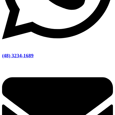
(48) 3234-1689