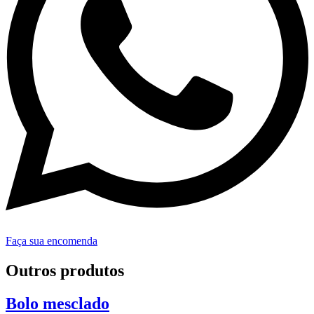
Faça sua encomenda
Outros produtos
Bolo mesclado