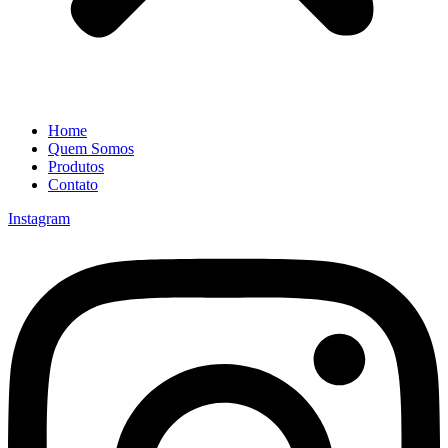
Home
Quem Somos
Produtos
Contato
Instagram