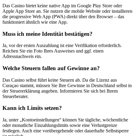
Das Casino bietet keine native App im Google Play Store oder
Apple App Store an. Sie nutzen die mobile Website oder installieren
die progressive Web App (PWA) direkt über den Browser – das
funktioniert ähnlich wie eine App.
Muss ich meine Identität bestätigen?
Ja, vor der ersten Auszahlung ist eine Verifikation erforderlich.
Reichen Sie ein Foto Ihres Ausweises und ggf. einen
Adressnachweis ein.
Welche Steuern fallen auf Gewinne an?
Das Casino selbst führt keine Steuern ab. Da die Lizenz aus
Curaçao stammt, müssen Sie Ihre Gewinne in Deutschland selbst in
der Steuererklärung angeben. Informieren Sie sich bei Ihrem
Steuerberater.
Kann ich Limits setzen?
Ja, unter „Kontoeinstellungen“ können Sie tägliche, wöchentliche
oder monatliche Einzahlungslimits sowie eine Verlustgrenze
festlegen. Auch eine vorübergehende oder dauerhafte Selbstsperre