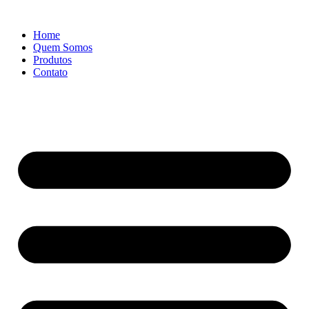
Ir
para
Home
o
Quem Somos
conteúdo
Produtos
Contato