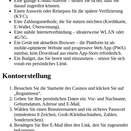
Eine gültige E‑Mail-Adresse – stellen Sie sicher, dass Sie
darauf zugreifen können.
Einen Ausweis oder Reisepass für die spätere Verifizierung
(KYC).
Eine Zahlungsmethode, die Sie nutzen möchten (Kreditkarte,
E‑Wallet, Überweisung).
Eine stabile Internetverbindung – idealerweise WLAN oder
4G/5G.
Ein Gerät mit aktuellem Browser – die Plattform ist als
mobile-optimierte Website und progressive Web App (PWA)
nutzbar, kein Download aus einem App‑Store erforderlich.
Ein Budget, das Sie bereit sind einzusetzen – setzen Sie sich
vorab ein persönliches Limit.
Kontoerstellung
Besuchen Sie die Startseite des Casinos und klicken Sie auf
„Registrieren“.
Geben Sie Ihre persönlichen Daten ein: Vor‑ und Nachname,
Geburtsdatum, Adresse und E‑Mail.
Wählen Sie einen Benutzernamen und ein sicheres Passwort
(mindestens 8 Zeichen, Groß‑/Kleinbuchstaben, Zahlen,
Sonderzeichen).
Bestätigen Sie Ihre E‑Mail über den Link, den Sie zugesendet
bekommen.