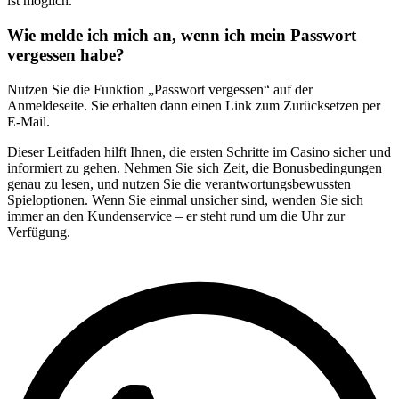
ist möglich.
Wie melde ich mich an, wenn ich mein Passwort
vergessen habe?
Nutzen Sie die Funktion „Passwort vergessen“ auf der
Anmeldeseite. Sie erhalten dann einen Link zum Zurücksetzen per
E‑Mail.
Dieser Leitfaden hilft Ihnen, die ersten Schritte im Casino sicher und
informiert zu gehen. Nehmen Sie sich Zeit, die Bonusbedingungen
genau zu lesen, und nutzen Sie die verantwortungsbewussten
Spieloptionen. Wenn Sie einmal unsicher sind, wenden Sie sich
immer an den Kundenservice – er steht rund um die Uhr zur
Verfügung.