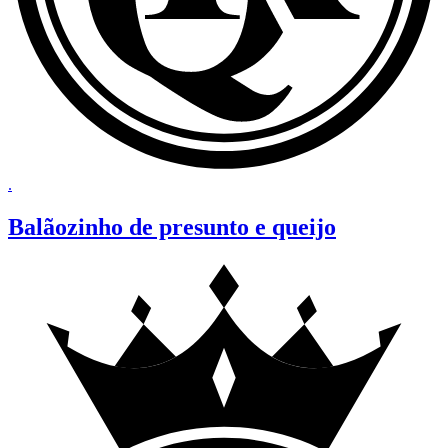
.
Balãozinho de presunto e queijo