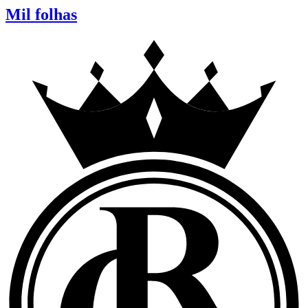
Mil folhas