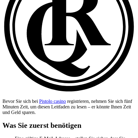
Bevor Sie sich bei
Pistolo casino
registrieren, nehmen Sie sich fünf
Minuten Zeit, um diesen Leitfaden zu lesen – er könnte Ihnen Zeit
und Geld sparen.
Was Sie zuerst benötigen