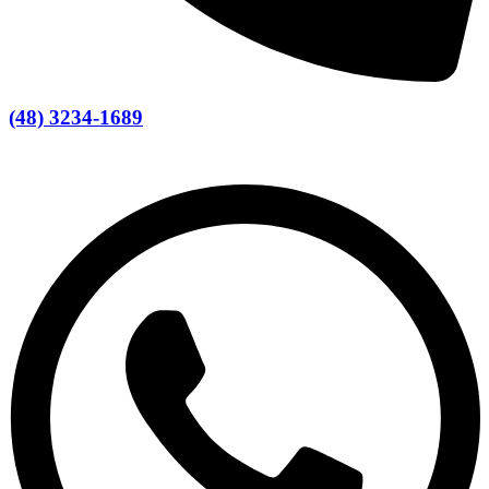
(48) 3234-1689