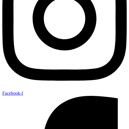
Facebook-f