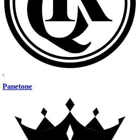
.
Panetone