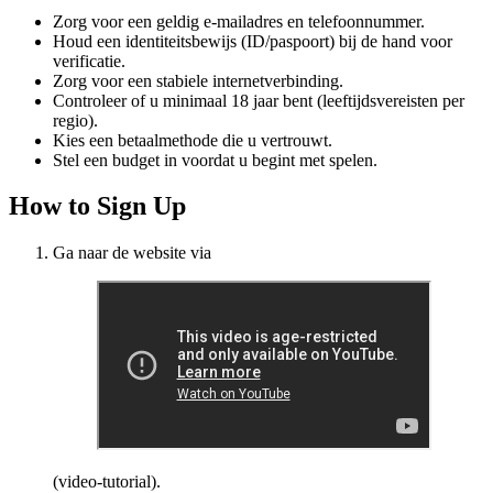
Zorg voor een geldig e-mailadres en telefoonnummer.
Houd een identiteitsbewijs (ID/paspoort) bij de hand voor
verificatie.
Zorg voor een stabiele internetverbinding.
Controleer of u minimaal 18 jaar bent (leeftijdsvereisten per
regio).
Kies een betaalmethode die u vertrouwt.
Stel een budget in voordat u begint met spelen.
How to Sign Up
Ga naar de website via
(video-tutorial).