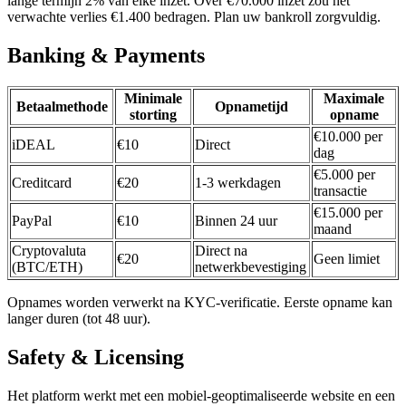
lange termijn 2% van elke inzet. Over €70.000 inzet zou het
verwachte verlies €1.400 bedragen. Plan uw bankroll zorgvuldig.
Banking & Payments
Minimale
Maximale
Betaalmethode
Opnametijd
storting
opname
€10.000 per
iDEAL
€10
Direct
dag
€5.000 per
Creditcard
€20
1-3 werkdagen
transactie
€15.000 per
PayPal
€10
Binnen 24 uur
maand
Cryptovaluta
Direct na
€20
Geen limiet
(BTC/ETH)
netwerkbevestiging
Opnames worden verwerkt na KYC-verificatie. Eerste opname kan
langer duren (tot 48 uur).
Safety & Licensing
Het platform werkt met een mobiel-geoptimaliseerde website en een