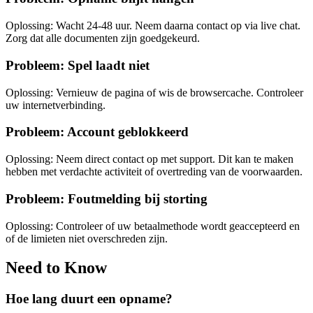
Oplossing: Wacht 24-48 uur. Neem daarna contact op via live chat.
Zorg dat alle documenten zijn goedgekeurd.
Probleem: Spel laadt niet
Oplossing: Vernieuw de pagina of wis de browsercache. Controleer
uw internetverbinding.
Probleem: Account geblokkeerd
Oplossing: Neem direct contact op met support. Dit kan te maken
hebben met verdachte activiteit of overtreding van de voorwaarden.
Probleem: Foutmelding bij storting
Oplossing: Controleer of uw betaalmethode wordt geaccepteerd en
of de limieten niet overschreden zijn.
Need to Know
Hoe lang duurt een opname?