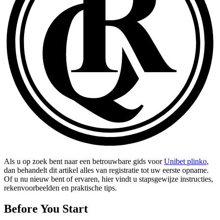
Als u op zoek bent naar een betrouwbare gids voor
Unibet plinko
,
dan behandelt dit artikel alles van registratie tot uw eerste opname.
Of u nu nieuw bent of ervaren, hier vindt u stapsgewijze instructies,
rekenvoorbeelden en praktische tips.
Before You Start