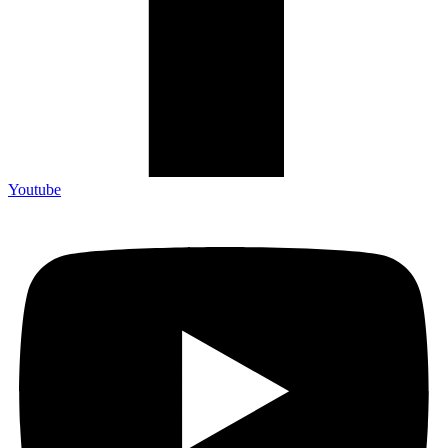
Youtube