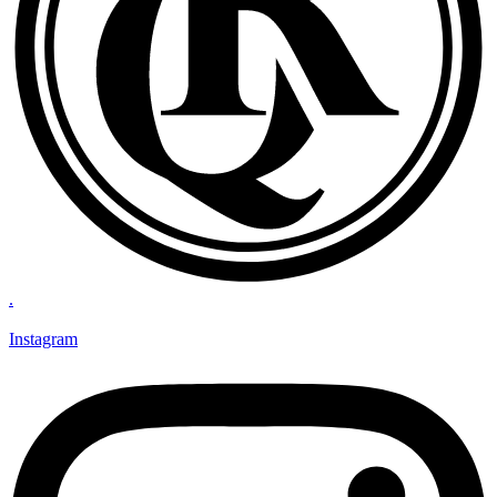
.
Instagram