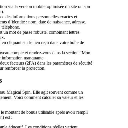
tion via la version mobile-optimisée du site ou son
).
ec des informations personnelles exactes et
ts d’identité : nom, date de naissance, adresse,
 téléphone.
et un mot de passe robuste, combinant lettres,
ux.
 en cliquant sur le lien reçu dans votre boîte de
uveau compte et rendez-vous dans la section “Mon
te information manquante.
 deux facteurs (2FA) dans les paramètres de sécurité
ur renforcer la protection.
s
adeau Magical Spin. Elle agit souvent comme un
ement. Voici comment calculer sa valeur et les
le montant de bonus utilisable après avoir rempli
h) est :
ple éducatif. Les conditions réelles varient.