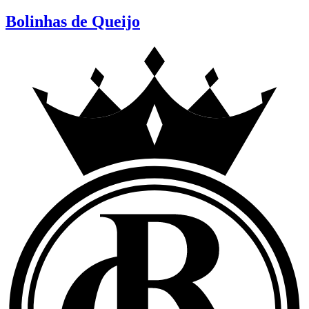
Bolinhas de Queijo