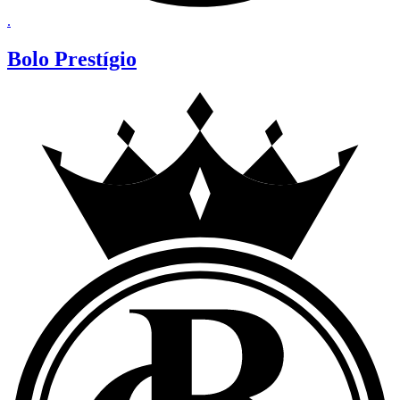
.
Bolo Prestígio