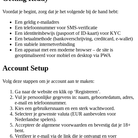
Voordat je begint, zorg dat je het volgende bij de hand hebt:
Een geldig e-mailadres
Een telefoonnummer voor SMS-verificatie
Een identiteitsbewijs (paspoort of ID-kaart) voor KYC
Een betaalmethode (bankoverschrijving, creditcard, e-wallet)
Een stabiele internetverbinding
Een apparaat met een moderne browser – de site is
geoptimaliseerd voor mobiel en desktop via PWA
Account Setup
Volg deze stappen om je account aan te maken:
Ga naar de website en klik op ‘Registreren’.
Vul je persoonlijke gegevens in: naam, geboortedatum, adres,
e-mail en telefoonnummer.
Kies een gebruikersnaam en een sterk wachtwoord.
Selecteer je gewenste valuta (EUR aanbevolen voor
Nederlandse spelers).
Accepteer de algemene voorwaarden en bevestig dat je 18+
bent.
Verifieer je e-mail via de link die je ontvangt en voer