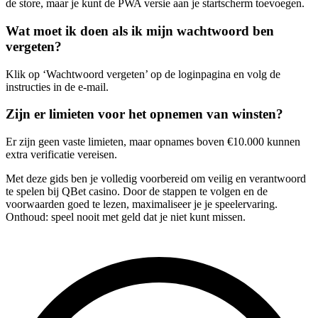
de store, maar je kunt de PWA versie aan je startscherm toevoegen.
Wat moet ik doen als ik mijn wachtwoord ben
vergeten?
Klik op ‘Wachtwoord vergeten’ op de loginpagina en volg de
instructies in de e-mail.
Zijn er limieten voor het opnemen van winsten?
Er zijn geen vaste limieten, maar opnames boven €10.000 kunnen
extra verificatie vereisen.
Met deze gids ben je volledig voorbereid om veilig en verantwoord
te spelen bij QBet casino. Door de stappen te volgen en de
voorwaarden goed te lezen, maximaliseer je je speelervaring.
Onthoud: speel nooit met geld dat je niet kunt missen.