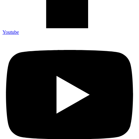
Youtube