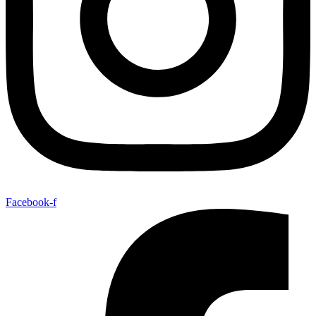
Facebook-f