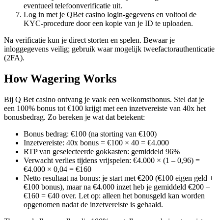
eventueel telefoonverificatie uit.
Log in met je QBet casino login-gegevens en voltooi de
KYC-procedure door een kopie van je ID te uploaden.
Na verificatie kun je direct storten en spelen. Bewaar je
inloggegevens veilig; gebruik waar mogelijk tweefactorauthenticatie
(2FA).
How Wagering Works
Bij Q Bet casino ontvang je vaak een welkomstbonus. Stel dat je
een 100% bonus tot €100 krijgt met een inzetvereiste van 40x het
bonusbedrag. Zo bereken je wat dat betekent:
Bonus bedrag: €100 (na storting van €100)
Inzetvereiste: 40x bonus = €100 × 40 = €4.000
RTP van geselecteerde gokkasten: gemiddeld 96%
Verwacht verlies tijdens vrijspelen: €4.000 × (1 – 0,96) =
€4.000 × 0,04 = €160
Netto resultaat na bonus: je start met €200 (€100 eigen geld +
€100 bonus), maar na €4.000 inzet heb je gemiddeld €200 –
€160 = €40 over. Let op: alleen het bonusgeld kan worden
opgenomen nadat de inzetvereiste is gehaald.