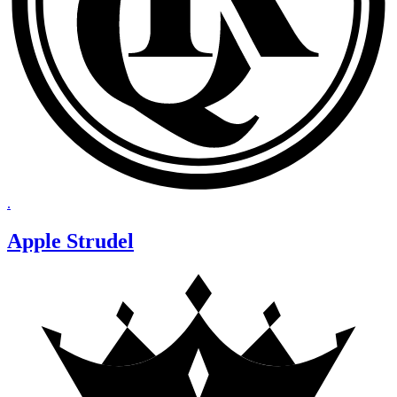
.
Apple Strudel