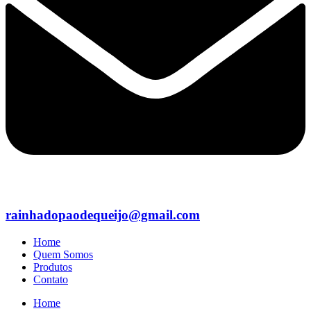
rainhadopaodequeijo@gmail.com
Home
Quem Somos
Produtos
Contato
Home