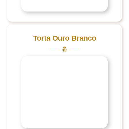
Torta Ouro Branco