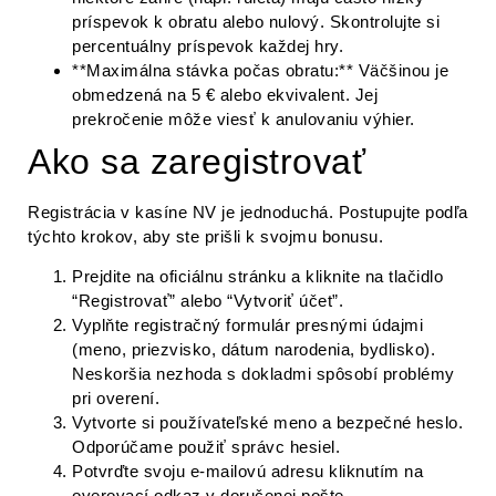
príspevok k obratu alebo nulový. Skontrolujte si
percentuálny príspevok každej hry.
**Maximálna stávka počas obratu:** Väčšinou je
obmedzená na 5 € alebo ekvivalent. Jej
prekročenie môže viesť k anulovaniu výhier.
Ako sa zaregistrovať
Registrácia v kasíne NV je jednoduchá. Postupujte podľa
týchto krokov, aby ste prišli k svojmu bonusu.
Prejdite na oficiálnu stránku a kliknite na tlačidlo
“Registrovať” alebo “Vytvoriť účet”.
Vyplňte registračný formulár presnými údajmi
(meno, priezvisko, dátum narodenia, bydlisko).
Neskoršia nezhoda s dokladmi spôsobí problémy
pri overení.
Vytvorte si používateľské meno a bezpečné heslo.
Odporúčame použiť správc hesiel.
Potvrďte svoju e-mailovú adresu kliknutím na
overovací odkaz v doručenej pošte.