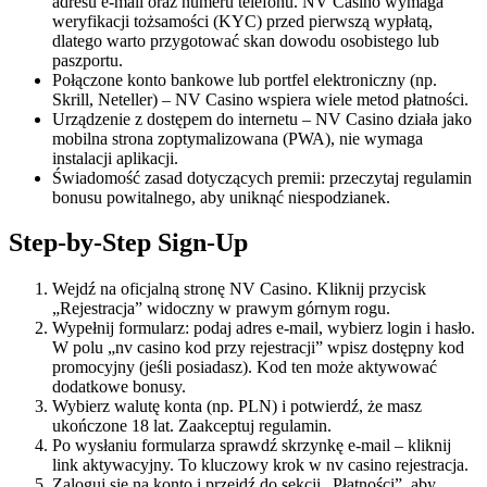
adresu e-mail oraz numeru telefonu. NV Casino wymaga
weryfikacji tożsamości (KYC) przed pierwszą wypłatą,
dlatego warto przygotować skan dowodu osobistego lub
paszportu.
Połączone konto bankowe lub portfel elektroniczny (np.
Skrill, Neteller) – NV Casino wspiera wiele metod płatności.
Urządzenie z dostępem do internetu – NV Casino działa jako
mobilna strona zoptymalizowana (PWA), nie wymaga
instalacji aplikacji.
Świadomość zasad dotyczących premii: przeczytaj regulamin
bonusu powitalnego, aby uniknąć niespodzianek.
Step-by-Step Sign-Up
Wejdź na oficjalną stronę NV Casino. Kliknij przycisk
„Rejestracja” widoczny w prawym górnym rogu.
Wypełnij formularz: podaj adres e-mail, wybierz login i hasło.
W polu „nv casino kod przy rejestracji” wpisz dostępny kod
promocyjny (jeśli posiadasz). Kod ten może aktywować
dodatkowe bonusy.
Wybierz walutę konta (np. PLN) i potwierdź, że masz
ukończone 18 lat. Zaakceptuj regulamin.
Po wysłaniu formularza sprawdź skrzynkę e-mail – kliknij
link aktywacyjny. To kluczowy krok w nv casino rejestracja.
Zaloguj się na konto i przejdź do sekcji „Płatności”, aby