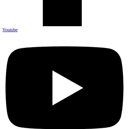
Youtube