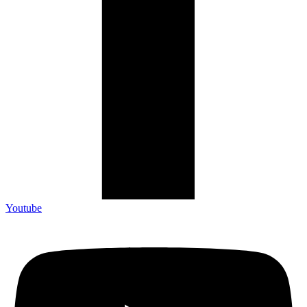
Youtube