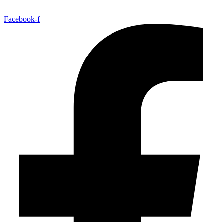
Facebook-f