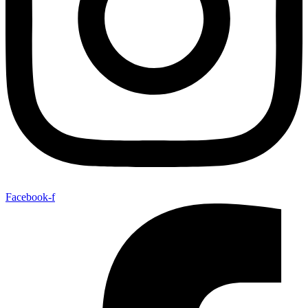
Facebook-f