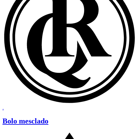
.
Bolo mesclado