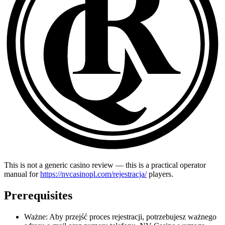
This is not a generic casino review — this is a practical operator
manual for
https://nvcasinopl.com/rejestracja/
players.
Prerequisites
Ważne: Aby przejść proces rejestracji, potrzebujesz ważnego