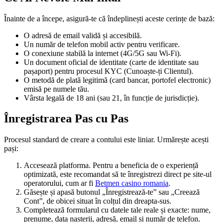
Înainte de a începe, asigură-te că îndeplinești aceste cerințe de bază:
O adresă de email validă și accesibilă.
Un număr de telefon mobil activ pentru verificare.
O conexiune stabilă la internet (4G/5G sau Wi-Fi).
Un document oficial de identitate (carte de identitate sau
pașaport) pentru procesul KYC (Cunoaște-ți Clientul).
O metodă de plată legitimă (card bancar, portofel electronic)
emisă pe numele tău.
Vârsta legală de 18 ani (sau 21, în funcție de jurisdicție).
Înregistrarea Pas cu Pas
Procesul standard de creare a contului este liniar. Urmărește acești
pași:
Accesează platforma. Pentru a beneficia de o experiență
optimizată, este recomandat să te înregistrezi direct pe site-ul
operatorului, cum ar fi
Betmen casino romania
.
Găsește și apasă butonul „Înregistrează-te” sau „Creează
Cont”, de obicei situat în colțul din dreapta-sus.
Completează formularul cu datele tale reale și exacte: nume,
prenume, data nașterii, adresă, email și număr de telefon.