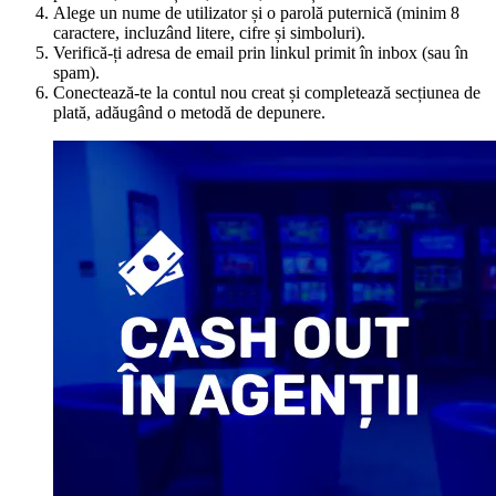
Alege un nume de utilizator și o parolă puternică (minim 8
caractere, incluzând litere, cifre și simboluri).
Verifică-ți adresa de email prin linkul primit în inbox (sau în
spam).
Conectează-te la contul nou creat și completează secțiunea de
plată, adăugând o metodă de depunere.