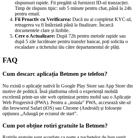
răspunsuri rapide. Fii pregătit să furnizezi ID-ul tranzacției.
Timp de răspuns tipic: sub 5 minute pentru chat, până la 24h
pentru email.
Fii Proactiv cu Verificarea:
Dacă nu ai completat KYC-ul,
retragerea va fi întârziată până la finalizare. Încarcă
documentele clare și lizibile.
Cere o Actualizare:
După 72h pentru metode rapide sau
după 5 zile lucrătoare pentru transfer bancar, poți solicita o
escaladare a tichetului tău către departamentul de plăți.
FAQ
Cum descarc aplicația Betmen pe telefon?
Nu există o aplicație nativă în Google Play Store sau App Store din
motive de politică. Însă platforma oferă o experiență mobilă
excelentă printr-un site web optimizat pentru mobil sau o Aplicație
Web Progresivă (PWA). Pentru a „instala” PWA, accesează site-ul
din browserul Safari (iOS) sau Chrome (Android) și folosește
opțiunea „Adaugă pe ecranul de start”.
Cum pot obține rotiri gratuite la Betmen?
Rotirile gratuite sunt acordate ca parte a pachetelor de bun venit,