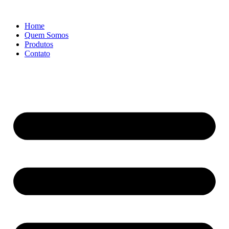
Ir
para
Home
o
Quem Somos
conteúdo
Produtos
Contato