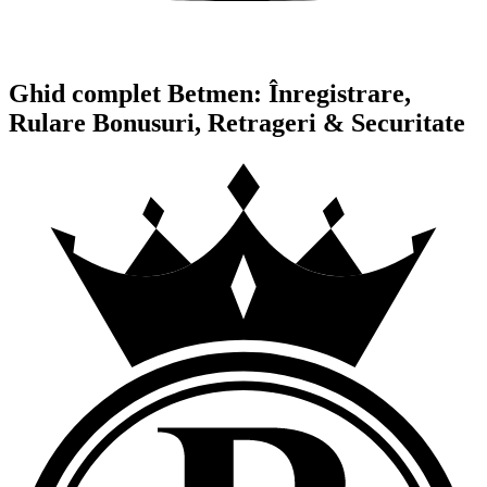
Ghid complet Betmen: Înregistrare,
Rulare Bonusuri, Retrageri & Securitate