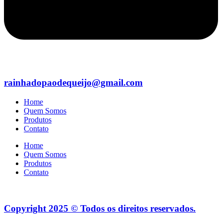
rainhadopaodequeijo@gmail.com
Home
Quem Somos
Produtos
Contato
Home
Quem Somos
Produtos
Contato
Copyright 2025 © Todos os direitos reservados.