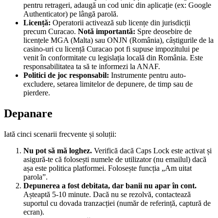
pentru retrageri, adaugă un cod unic din aplicație (ex: Google
Authenticator) pe lângă parolă.
Licență:
Operatorii activează sub licențe din jurisdicții
precum Curacao.
Notă importantă:
Spre deosebire de
licențele MGA (Malta) sau ONJN (România), câștigurile de la
casino-uri cu licență Curacao pot fi supuse impozitului pe
venit în conformitate cu legislația locală din România. Este
responsabilitatea ta să te informezi la ANAF.
Politici de joc responsabil:
Instrumente pentru auto-
excludere, setarea limitelor de depunere, de timp sau de
pierdere.
Depanare
Iată cinci scenarii frecvente și soluții:
Nu pot să mă loghez.
Verifică dacă Caps Lock este activat și
asigură-te că folosești numele de utilizator (nu emailul) dacă
așa este politica platformei. Folosește funcția „Am uitat
parola”.
Depunerea a fost debitata, dar banii nu apar în cont.
Așteaptă 5-10 minute. Dacă nu se rezolvă, contactează
suportul cu dovada tranzacției (număr de referință, captură de
ecran).