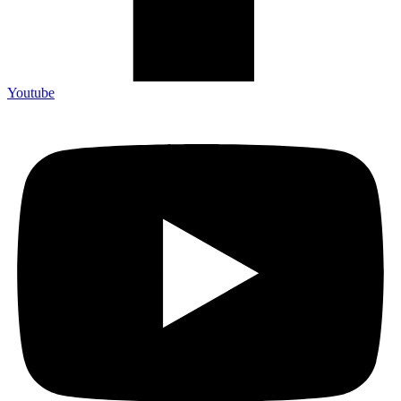
Youtube