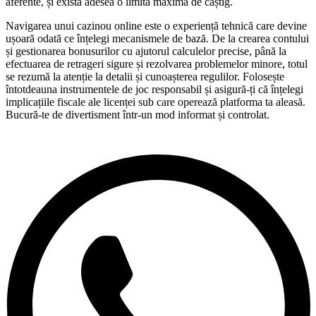
aferente, și există adesea o limită maximă de câștig.
Navigarea unui cazinou online este o experiență tehnică care devine
ușoară odată ce înțelegi mecanismele de bază. De la crearea contului
și gestionarea bonusurilor cu ajutorul calculelor precise, până la
efectuarea de retrageri sigure și rezolvarea problemelor minore, totul
se rezumă la atenție la detalii și cunoașterea regulilor. Folosește
întotdeauna instrumentele de joc responsabil și asigură-ți că înțelegi
implicațiile fiscale ale licenței sub care operează platforma ta aleasă.
Bucură-te de divertisment într-un mod informat și controlat.