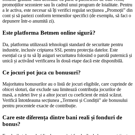
promoțiilor sezoniere sau în cadrul unui program de loialitate. Pentru
a le activa, este necesar să îți verifici regulat secțiunea „Promoții” din
cont și să pariezi conform termenilor specifici (de exemplu, să faci o
depunere într-o anumită zi).
Este platforma Betmen online sigură?
Da, platforma utilizează tehnologii standard de securitate pentru
industrie, inclusiv criptarea SSL pentru protecția datelor. Este
esențial ca și tu să îți asiguri securitatea folosind o parolă puternică și
unică și activând verificarea în două etape dacă este disponibilă.
Ce jocuri pot juca cu bonusuri?
Majoritatea bonusurilor au o listă de jocuri eligibile, care cuprinde de
obicei sloturi, dar exclude sau limitează contribuția jocurilor de
masă, a ruletei live și a altor jocuri cu coeficient de miză scăzut.
Verifică întotdeauna secțiunea „Termeni și Condiții” ale bonusului
pentru procentele exacte de contribuție.
Care este diferența dintre bani reali și fonduri de
bonus?