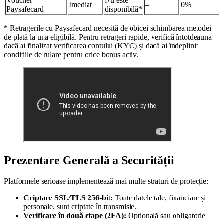
Voucher
Nu este
Imediat
–
0%
Paysafecard
disponibilă*
* Retragerile cu Paysafecard necesită de obicei schimbarea metodei
de plată la una eligibilă. Pentru retrageri rapide, verifică întotdeauna
dacă ai finalizat verificarea contului (KYC) și dacă ai îndeplinit
condițiile de rulare pentru orice bonus activ.
Prezentare Generală a Securității
Platformele serioase implementează mai multe straturi de protecție:
Criptare SSL/TLS 256-bit:
Toate datele tale, financiare și
personale, sunt criptate în transmisie.
Verificare în două etape (2FA):
Opțională sau obligatorie