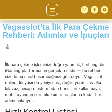
Vegasslot’ta İlk Para Çekme
Quem Somos
Rehberi: Adımlar ve İpuçları
İlk para çekme işleminizi doğru yapmak, herhangi bir
iGaming platformunun gerçek testidir — bu rehber
size bunu nasıl başaracağınızı gösteriyor. Vegasslot
online dünyasında yeniyseniz, doğru yerdesiniz. Bu
kılavuz, hesap oluşturmadan bonusları kullanmaya,
mobil oyundan sorumlu kumar araçlarına kadar her
adımı anlatıyor.
Hızlı Kontrol Listesi