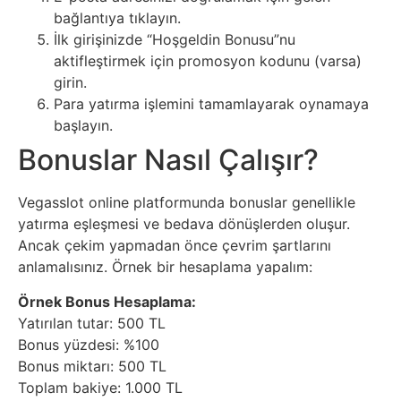
bağlantıya tıklayın.
İlk girişinizde “Hoşgeldin Bonusu”nu
aktifleştirmek için promosyon kodunu (varsa)
girin.
Para yatırma işlemini tamamlayarak oynamaya
başlayın.
Bonuslar Nasıl Çalışır?
Vegasslot online platformunda bonuslar genellikle
yatırma eşleşmesi ve bedava dönüşlerden oluşur.
Ancak çekim yapmadan önce çevrim şartlarını
anlamalısınız. Örnek bir hesaplama yapalım:
Örnek Bonus Hesaplama:
Yatırılan tutar: 500 TL
Bonus yüzdesi: %100
Bonus miktarı: 500 TL
Toplam bakiye: 1.000 TL