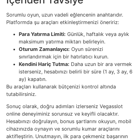
Sorumlu oyun, uzun vadeli eğlencenin anahtarıdır.
Platformda şu araçları etkinleştirmenizi öneririz:
Para Yatırma Limiti:
Günlük, haftalık veya aylık
maksimum yatırma miktarı belirleyin.
Oturum Zamanlayıcı:
Oyun sürenizi
sınırlandırmak için bir hatırlatıcı kurun.
Kendini Hariç Tutma:
Daha uzun bir ara vermek
isterseniz, hesabınızı belirli bir süre (1 ay, 3 ay, 6
ay) kapatın.
Bu araçları kullanarak bütçenizi kontrol altında
tutabilirsiniz.
Sonuç olarak, doğru adımları izlerseniz Vegasslot
online deneyiminiz sorunsuz ve keyifli olacaktır.
Hesabınızı doğrulayın, bonus şartlarını okuyun, mobil
cihazınızda oynayın ve sorumlu kumar araçlarını
aktifleştirin. Unutmayın, ilk para çekmeniz başarının