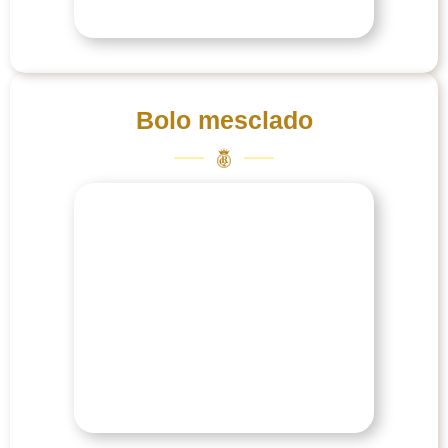
Bolo mesclado