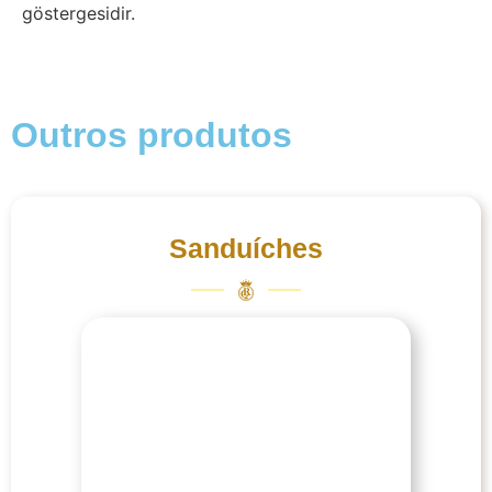
göstergesidir.
Outros produtos
Sanduíches