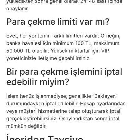
yükledikten sonra genel olarak 24-48 saat içinde
onaylanır.
Para çekme limiti var mı?
Evet, her yöntemin farklı limitleri vardır. Örneğin,
banka havalesi için minimum 100 TL, maksimum
50.000 TL olabilir. Yüksek miktarlar için VIP
yöneticinizle iletişime geçebilirsiniz.
Bir para çekme işlemini iptal
edebilir miyim?
İşlem henüz işlenmediyse, genellikle “Bekleyen”
durumundayken iptal edilebilir. Hesap ayarlarından
veya müşteri hizmetlerine talep oluşturarak iptali
gerçekleştirebilirsiniz. Onaylandıktan sonra iptal
mümkün değildir.
İçeriden Tavsiye