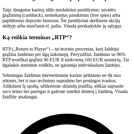
Taip, dauguma kazinų siūlo nuolatinius pasiūlymus: savaitės
grąžinimą (cashback), nemokamus pasukimus (free spins) arba
papildomus depozito bonusus. Šie pasiūlymai skelbiami akcijų
skiltyje arba siunčiami el. paštu. Visada perskaitykite jų sąlygas.
Ką reiškia terminas „RTP“?
RTP („Return to Player“) – tai teorinis procentas, kurį žaidėjui
grąžina žaidimas per ilgą laikotarpį. Pavyzdžiui, žaidimas su 96%
RTP teoriškai grąžins 96 EUR iš kiekvienų 100 EUR sustatytų. Tai
ilgalaikis statistinis rodiklis, ne garantija individualiam žaidėjui.
Sėkmingas žaidimas internetiniame kazino priklauso ne tik nuo
sėkmės, bet ir nuo techninio supratimo bei protingos tvarkos.
Atlikdami šį sąrašą, užtikrinsite sklandų pradžią, aiškiai suprasite
savo teises bei pareigas ir galėsite sutelkti dėmesį į žaidimą. Visada
žaidžite atsakingai.