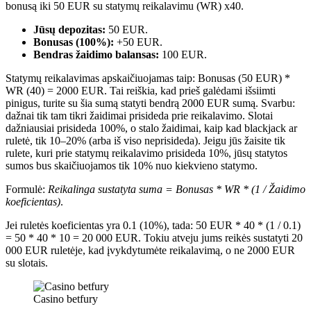
bonusą iki 50 EUR su statymų reikalavimu (WR) x40.
Jūsų depozitas:
50 EUR.
Bonusas (100%):
+50 EUR.
Bendras žaidimo balansas:
100 EUR.
Statymų reikalavimas apskaičiuojamas taip: Bonusas (50 EUR) *
WR (40) = 2000 EUR. Tai reiškia, kad prieš galėdami išsiimti
pinigus, turite su šia sumą statyti bendrą 2000 EUR sumą. Svarbu:
dažnai tik tam tikri žaidimai prisideda prie reikalavimo. Slotai
dažniausiai prisideda 100%, o stalo žaidimai, kaip kad blackjack ar
ruletė, tik 10–20% (arba iš viso neprisideda). Jeigu jūs žaisite tik
rulete, kuri prie statymų reikalavimo prisideda 10%, jūsų statytos
sumos bus skaičiuojamos tik 10% nuo kiekvieno statymo.
Formulė:
Reikalinga sustatyta suma = Bonusas * WR * (1 / Žaidimo
koeficientas)
.
Jei ruletės koeficientas yra 0.1 (10%), tada: 50 EUR * 40 * (1 / 0.1)
= 50 * 40 * 10 = 20 000 EUR. Tokiu atveju jums reikės sustatyti 20
000 EUR ruletėje, kad įvykdytumėte reikalavimą, o ne 2000 EUR
su slotais.
Casino betfury