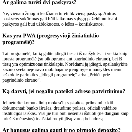
Ar galima turėti dvi paskyras?
Ne, vienam žmogui leidžiama turėti tik vieną paskyrą. Antros
paskyros sukūrimas gali būti laikomas sąlygų pažeidimu ir abi
paskyros gali būti užblokuotos, o lėšos – konfiskuotos.
Kas yra PWA (progresyvioji žiniatinklio
programėlė)?
Tai programėlė, kurią galite įdiegti tiesiai iš naršyklės. Ji veikia kaip
įprasta programėlė (su piktograma ant pagrindinio ekrano), bet iš
tiesų yra optimizuotas tinklalapis. Norėdami ją įdiegti, apsilankykite
kazino svetainėje savo mobiliajame įrenginyje ir naršyklės meniu
ieškokite parinkties „Įdiegti programėlę“ arba „Pridėti prie
pagrindinio ekrano“.
Ką daryti, jei negaliu pateikti adreso patvirtinimo?
Jei neturite komunalinių mokesčių sąskaitos, priimami ir kiti
dokumentai: banko išrašas, draudimo polisas, oficiali valdžios
institucijos laiškas. Visi jie turi būti neseniai išduoti (ne daugiau kaip
prieš 3 mėnesius) ir aiškiai rodyti jūsų vardą bei adresą.
Ar bonusus galima gauti ir po pirmojo depozito?