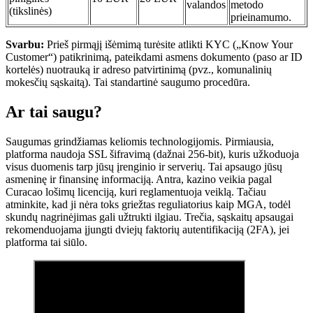
valandos
metodo
(tikslinės)
prieinamumo.
Svarbu:
Prieš pirmąjį išėmimą turėsite atlikti KYC („Know Your
Customer“) patikrinimą, pateikdami asmens dokumento (paso ar ID
kortelės) nuotrauką ir adreso patvirtinimą (pvz., komunalinių
mokesčių sąskaitą). Tai standartinė saugumo procedūra.
Ar tai saugu?
Saugumas grindžiamas keliomis technologijomis. Pirmiausia,
platforma naudoja SSL šifravimą (dažnai 256-bit), kuris užkoduoja
visus duomenis tarp jūsų įrenginio ir serverių. Tai apsaugo jūsų
asmeninę ir finansinę informaciją. Antra, kazino veikia pagal
Curacao lošimų licenciją, kuri reglamentuoja veiklą. Tačiau
atminkite, kad ji nėra toks griežtas reguliatorius kaip MGA, todėl
skundų nagrinėjimas gali užtrukti ilgiau. Trečia, sąskaitų apsaugai
rekomenduojama įjungti dviejų faktorių autentifikaciją (2FA), jei
platforma tai siūlo.