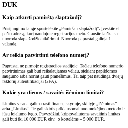
DUK
Kaip atkurti pamirštą slaptažodį?
Prisijungimo lange spustelėkite „Pamiršau slaptažodį“. Įveskite el.
pašto adresą, kurį naudojote registracijos metu. Gausite laišką su
nuoroda slaptažodžio atkūrimui. Nuoroda paprastai galioja 1
valandą.
Ar reikia patvirtinti telefono numerį?
Paprastai ne pirmoje registracijos stadijoje. Tačiau telefono numerio
patvirtinimas gali būti reikalaujamas vėliau, siekiant papildomos
saugumo arba norint gauti pranešimus. Tai taip pat naudinga dviejų
faktorių autentifikacijai (2FA).
Kokie yra dienos / savaitės išėmimo limitai?
Limitus visada galima rasti finansų skyriuje, skiltyje „Išėmimas“
arba „Limitas“. Jie gali skirtis priklausomai nuo mokėjimo metodo ir
jūsų lojalumo lygio. Pavyzdžiui, kriptovaliutoms savaitinis limitas
gali būti iki 10 000 EUR ekv., o kortelėms – 5 000 EUR.