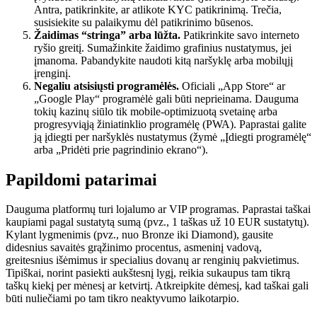
Antra, patikrinkite, ar atlikote KYC patikrinimą. Trečia,
susisiekite su palaikymu dėl patikrinimo būsenos.
Žaidimas “stringa” arba lūžta.
Patikrinkite savo interneto
ryšio greitį. Sumažinkite žaidimo grafinius nustatymus, jei
įmanoma. Pabandykite naudoti kitą naršyklę arba mobilųjį
įrenginį.
Negaliu atsisiųsti programėlės.
Oficiali „App Store“ ar
„Google Play“ programėlė gali būti neprieinama. Dauguma
tokių kazinų siūlo tik mobile-optimizuotą svetainę arba
progresyviąją žiniatinklio programėlę (PWA). Paprastai galite
ją įdiegti per naršyklės nustatymus (žymė „Įdiegti programėlę“
arba „Pridėti prie pagrindinio ekrano“).
Papildomi patarimai
Dauguma platformų turi lojalumo ar VIP programas. Paprastai taškai
kaupiami pagal sustatytą sumą (pvz., 1 taškas už 10 EUR sustatytų).
Kylant lygmenimis (pvz., nuo Bronze iki Diamond), gausite
didesnius savaitės grąžinimo procentus, asmeninį vadovą,
greitesnius išėmimus ir specialius dovanų ar renginių pakvietimus.
Tipiškai, norint pasiekti aukštesnį lygį, reikia sukaupus tam tikrą
taškų kiekį per mėnesį ar ketvirtį. Atkreipkite dėmesį, kad taškai gali
būti nuliečiami po tam tikro neaktyvumo laikotarpio.