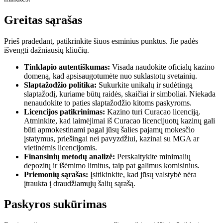
Greitas sąrašas
Prieš pradedant, patikrinkite šiuos esminius punktus. Jie padės
išvengti dažniausių kliūčių.
Tinklapio autentiškumas:
Visada naudokite oficialų kazino
domeną, kad apsisaugotumėte nuo suklastotų svetainių.
Slaptažodžio politika:
Sukurkite unikalų ir sudėtingą
slaptažodį, kuriame būtų raidės, skaičiai ir simboliai. Niekada
nenaudokite to paties slaptažodžio kitoms paskyroms.
Licencijos patikrinimas:
Kazino turi Curacao licenciją.
Atminkite, kad laimėjimai iš Curacao licencijuotų kazinų gali
būti apmokestinami pagal jūsų šalies pajamų mokesčio
įstatymus, priešingai nei pavyzdžiui, kazinai su MGA ar
vietinėmis licencijomis.
Finansinių metodų analizė:
Perskaitykite minimalių
depozitų ir išėmimo limitus, taip pat galimus komisinius.
Priemonių sąrašas:
Įsitikinkite, kad jūsų valstybė nėra
įtraukta į draudžiamųjų šalių sąrašą.
Paskyros sukūrimas