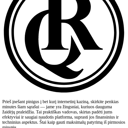
Prieš įnešant pinigus į bet kurį internetinį kaziną, skirkite penkias
minutes šiam sąrašui — jame yra žingsniai, kuriuos dauguma
žaidėjų praleidžia. Tai praktiškas vadovas, skirtas padėti jums
efektyviai ir saugiai naudotis platforma, suprasti jos finansinius ir
techninius aspektus. Štai kaip gauti maksimalų patyrimą iš pirmosios
minutės.