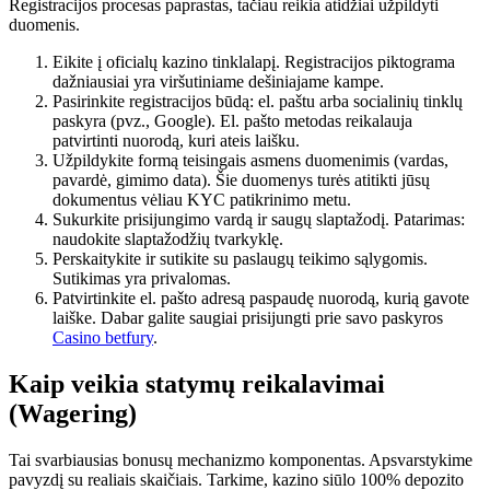
Registracijos procesas paprastas, tačiau reikia atidžiai užpildyti
duomenis.
Eikite į oficialų kazino tinklalapį. Registracijos piktograma
dažniausiai yra viršutiniame dešiniajame kampe.
Pasirinkite registracijos būdą: el. paštu arba socialinių tinklų
paskyra (pvz., Google). El. pašto metodas reikalauja
patvirtinti nuorodą, kuri ateis laišku.
Užpildykite formą teisingais asmens duomenimis (vardas,
pavardė, gimimo data). Šie duomenys turės atitikti jūsų
dokumentus vėliau KYC patikrinimo metu.
Sukurkite prisijungimo vardą ir saugų slaptažodį. Patarimas:
naudokite slaptažodžių tvarkyklę.
Perskaitykite ir sutikite su paslaugų teikimo sąlygomis.
Sutikimas yra privalomas.
Patvirtinkite el. pašto adresą paspaudę nuorodą, kurią gavote
laiške. Dabar galite saugiai prisijungti prie savo paskyros
Casino betfury
.
Kaip veikia statymų reikalavimai
(Wagering)
Tai svarbiausias bonusų mechanizmo komponentas. Apsvarstykime
pavyzdį su realiais skaičiais. Tarkime, kazino siūlo 100% depozito