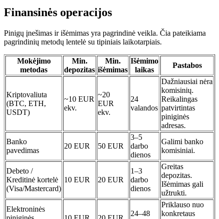
Finansinės operacijos
Pinigų įnešimas ir išėmimas yra pagrindinė veikla. Čia pateikiama
pagrindinių metodų lentelė su tipiniais laikotarpiais.
Mokėjimo
Min.
Min.
Išėmimo
Pastabos
metodas
depozitas
išėmimas
laikas
Dažniausiai nėra
komisinių.
Kriptovaliuta
~20
~10 EUR
24
Reikalingas
(BTC, ETH,
EUR
ekv.
valandos
patvirtintas
USDT)
ekv.
piniginės
adresas.
3–5
Banko
Galimi banko
20 EUR
50 EUR
darbo
pavedimas
komisiniai.
dienos
Greitas
Debeto /
1–3
depozitas.
Kreditinė kortelė
10 EUR
20 EUR
darbo
Išėmimas gali
(Visa/Mastercard)
dienos
užtrukti.
Priklauso nuo
Elektroninės
24–48
konkretaus
piniginės
10 EUR
20 EUR