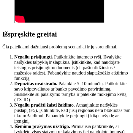
Išspręskite greitai
Čia pateikiami dažniausi problemų scenarijai ir jų sprendimai.
Negaliu prisijungti.
Patikrinkite interneto ryšį. Išvalykite
naršyklės talpyklą ir slapukus. Įsitikinkite, kad naudojate
teisingus prisijungimo duomenis (el. pašto didžiosios /
mažosios raidės). Pabandykite naudoti slaptažodžio atkūrimo
funkciją.
Depozitas neatsirado.
Palaukite 5–10 minučių. Patikrinkite
savo kriptovaliutos ar banko pavedimo patvirtinimą.
Susisiekite su palaikymo tarnyba ir pateikite mokėjimo kvitą
(TX ID).
Negaliu pradėti žaisti žaidimo.
Atnaujinkite naršyklės
puslapį (F5). Įsitikinkite, kad jūsų regionas nėra blokuotas tam
tikram žaidimui. Pabandykite perjungti į kitą naršyklę ar
įrenginį.
Išėmimo prašymas užstrigo.
Pirmiausia patikrinkite, ar
įvykdėte visus statymų reikalavimus (jei naudojote bonusą).