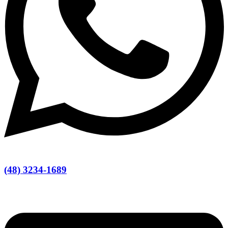
(48) 3234-1689