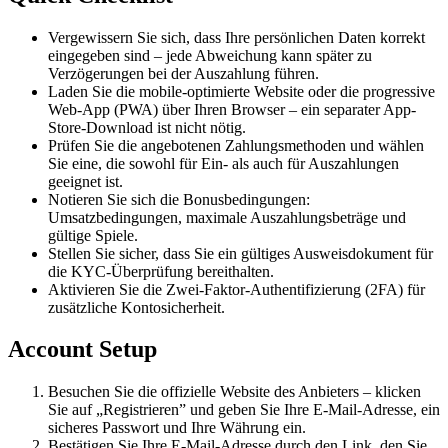
Vergewissern Sie sich, dass Ihre persönlichen Daten korrekt
eingegeben sind – jede Abweichung kann später zu
Verzögerungen bei der Auszahlung führen.
Laden Sie die mobile-optimierte Website oder die progressive
Web-App (PWA) über Ihren Browser – ein separater App-
Store-Download ist nicht nötig.
Prüfen Sie die angebotenen Zahlungsmethoden und wählen
Sie eine, die sowohl für Ein- als auch für Auszahlungen
geeignet ist.
Notieren Sie sich die Bonusbedingungen:
Umsatzbedingungen, maximale Auszahlungsbeträge und
gültige Spiele.
Stellen Sie sicher, dass Sie ein gültiges Ausweisdokument für
die KYC-Überprüfung bereithalten.
Aktivieren Sie die Zwei-Faktor-Authentifizierung (2FA) für
zusätzliche Kontosicherheit.
Account Setup
Besuchen Sie die offizielle Website des Anbieters – klicken
Sie auf „Registrieren” und geben Sie Ihre E-Mail-Adresse, ein
sicheres Passwort und Ihre Währung ein.
Bestätigen Sie Ihre E-Mail-Adresse durch den Link, den Sie