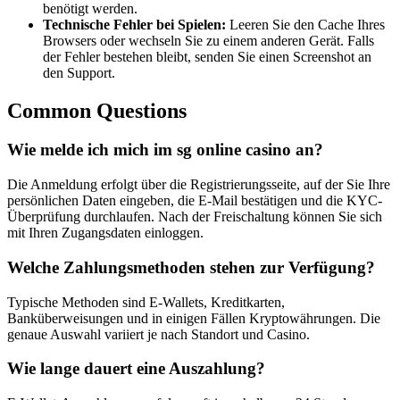
benötigt werden.
Technische Fehler bei Spielen:
Leeren Sie den Cache Ihres
Browsers oder wechseln Sie zu einem anderen Gerät. Falls
der Fehler bestehen bleibt, senden Sie einen Screenshot an
den Support.
Common Questions
Wie melde ich mich im sg online casino an?
Die Anmeldung erfolgt über die Registrierungsseite, auf der Sie Ihre
persönlichen Daten eingeben, die E-Mail bestätigen und die KYC-
Überprüfung durchlaufen. Nach der Freischaltung können Sie sich
mit Ihren Zugangsdaten einloggen.
Welche Zahlungsmethoden stehen zur Verfügung?
Typische Methoden sind E-Wallets, Kreditkarten,
Banküberweisungen und in einigen Fällen Kryptowährungen. Die
genaue Auswahl variiert je nach Standort und Casino.
Wie lange dauert eine Auszahlung?