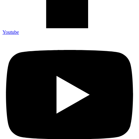
Youtube