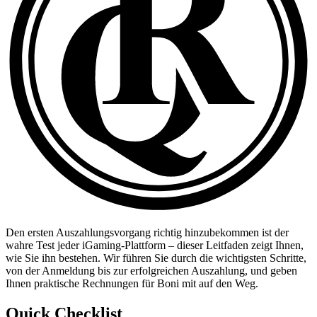
Den ersten Auszahlungsvorgang richtig hinzubekommen ist der
wahre Test jeder iGaming-Plattform – dieser Leitfaden zeigt Ihnen,
wie Sie ihn bestehen. Wir führen Sie durch die wichtigsten Schritte,
von der Anmeldung bis zur erfolgreichen Auszahlung, und geben
Ihnen praktische Rechnungen für Boni mit auf den Weg.
Quick Checklist