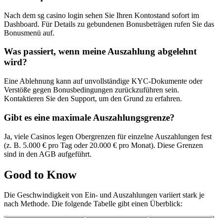
Nach dem sg casino login sehen Sie Ihren Kontostand sofort im
Dashboard. Für Details zu gebundenen Bonusbeträgen rufen Sie das
Bonusmenü auf.
Was passiert, wenn meine Auszahlung abgelehnt
wird?
Eine Ablehnung kann auf unvollständige KYC-Dokumente oder
Verstöße gegen Bonusbedingungen zurückzuführen sein.
Kontaktieren Sie den Support, um den Grund zu erfahren.
Gibt es eine maximale Auszahlungsgrenze?
Ja, viele Casinos legen Obergrenzen für einzelne Auszahlungen fest
(z. B. 5.000 € pro Tag oder 20.000 € pro Monat). Diese Grenzen
sind in den AGB aufgeführt.
Good to Know
Die Geschwindigkeit von Ein- und Auszahlungen variiert stark je
nach Methode. Die folgende Tabelle gibt einen Überblick: