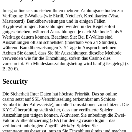
Im sg online casino stehen Ihnen mehrere Zahlungsmethoden zur
Verfügung: E-Wallets (wie Skrill, Neteller), Kreditkarten (Visa,
Mastercard), Banküberweisungen und in einigen Fällen
Kryptowährungen. Einzahlungen werden in der Regel sofort
gutgeschrieben, während Auszahlungen je nach Methode 1 bis 5
Werktage dauern können. Beachten Sie: Bei E-Wallets sind
Auszahlungen oft am schnellsten (innerhalb von 24 Stunden),
während Banküberweisungen 3–5 Tage in Anspruch nehmen.
Achten Sie darauf, dass Sie für Auszahlungen dieselbe Methode
verwenden wie für die Einzahlung, sofern das Casino dies
vorschreibt. Ein Mindestauszahlungsbetrag wird häufig festgelegt (z.
B. 20 €).
Security
Die Sicherheit Ihrer Daten hat höchste Priorität. Das sg online
casino setzt auf SSL-Verschlüsselung (erkennbar am Schloss-
Symbol in der Adressleiste), um alle Transaktionen zu schützen. Die
KYC-Überprüfung stellt sicher, dass nur verifizierte Spieler
Auszahlungen tätigen können. Aktivieren Sie unbedingt die Zwei-
Faktor-Authentifizierung (2FA) für den sg casino login – das
verhindert unbefugten Zugriff.
Wichtig:
Spielen Sie
verantwortungsbewusst, nutzen Sie Einzahlungslimits und machen