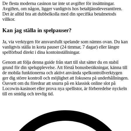
De flesta moderna casinon tar inte ut avgifter för insättningar.
Avgiften, om någon, ligger vanligtvis hos betaltjänstleverantören.
Det är alltid bra att dubbelkolla med din specifika betalmetods
villkor.
Kan jag ställa in spelpauser?
Ja, via verktygen för ansvarsfullt spelande som nämns ovan. Du kan
vanligtvis ställa in korta pauser (24 timmar, 7 dagar) eller längre
spelförbud direkt i dina kontoinställningar.
Genom att följa denna guide från start till slut sätter du en stabil
grund för din spelupplevelse. Att förstå bonusberäkningar, känna till
de mobila funktionerna och aktivt använda spelkontrollverktygen
ger dig större kontroll och möjlighet att fokusera på underhållningen.
Oavsett om du föredrar att snurra på en klassisk online slot på
Locowin-kasinoet eller prova nya spellistor, är förberedelse nyckeln
till en smidig och trevlig tid.