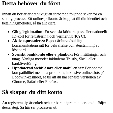
Detta behöver du först
Innan du börjar är det viktigt att förbereda följande saker för en
smidig process. Ett onlinespelkonto är kopplat till din identitet och
betalningsmetoder, så ha allt klart.
Giltig legitimation:
Ett svenskt körkort, pass eller nationellt
ID-kort för registrering och verifiering (KYC).
Aktiv e-postadress:
E-post är huvudsakligt
kommunikationssätt för bekräftelse och återställning av
lösenord.
Svenskt bankkonto eller e-plånbok:
För insättningar och
uttag. Vanliga metoder inkluderar Trustly, Skrill eller
banköverföring.
Uppdaterad webbläsare eller mobil enhet:
För optimal
kompatibilitet med alla produkter, inklusive online slots på
Locowin-kasinoet, se till att du har senaste versionen av
Chrome, Safari eller Firefox.
Så skapar du ditt konto
Att registrera sig är enkelt och tar bara några minuter om du följer
dessa steg. Så här ser processen ut: