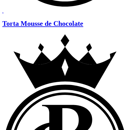
.
Torta Mousse de Chocolate