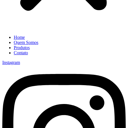
Home
Quem Somos
Produtos
Contato
Instagram