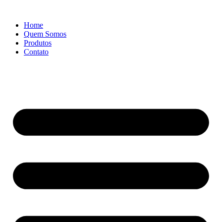
Ir
para
Home
o
Quem Somos
conteúdo
Produtos
Contato