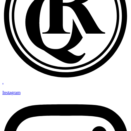
.
Instagram