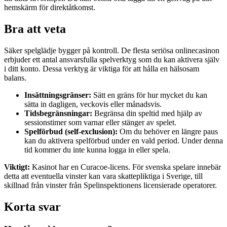
hemskärm för direktåtkomst.
Bra att veta
Säker spelglädje bygger på kontroll. De flesta seriösa onlinecasinon
erbjuder ett antal ansvarsfulla spelverktyg som du kan aktivera själv
i ditt konto. Dessa verktyg är viktiga för att hålla en hälsosam
balans.
Insättningsgränser:
Sätt en gräns för hur mycket du kan
sätta in dagligen, veckovis eller månadsvis.
Tidsbegränsningar:
Begränsa din speltid med hjälp av
sessionstimer som varnar eller stänger av spelet.
Spelförbud (self-exclusion):
Om du behöver en längre paus
kan du aktivera spelförbud under en vald period. Under denna
tid kommer du inte kunna logga in eller spela.
Viktigt:
Kasinot har en Curacoe-licens. För svenska spelare innebär
detta att eventuella vinster kan vara skattepliktiga i Sverige, till
skillnad från vinster från Spelinspektionens licensierade operatorer.
Korta svar