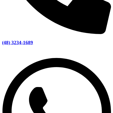
(48) 3234-1689