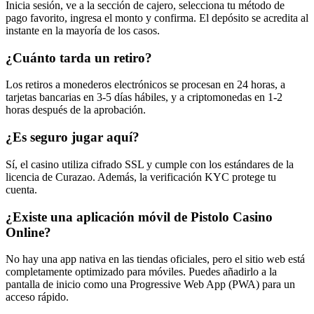
Inicia sesión, ve a la sección de cajero, selecciona tu método de
pago favorito, ingresa el monto y confirma. El depósito se acredita al
instante en la mayoría de los casos.
¿Cuánto tarda un retiro?
Los retiros a monederos electrónicos se procesan en 24 horas, a
tarjetas bancarias en 3-5 días hábiles, y a criptomonedas en 1-2
horas después de la aprobación.
¿Es seguro jugar aquí?
Sí, el casino utiliza cifrado SSL y cumple con los estándares de la
licencia de Curazao. Además, la verificación KYC protege tu
cuenta.
¿Existe una aplicación móvil de Pistolo Casino
Online?
No hay una app nativa en las tiendas oficiales, pero el sitio web está
completamente optimizado para móviles. Puedes añadirlo a la
pantalla de inicio como una Progressive Web App (PWA) para un
acceso rápido.