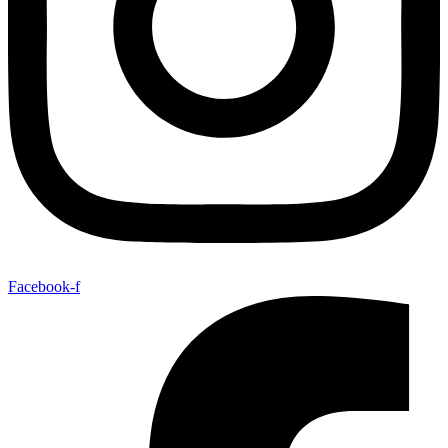
Facebook-f