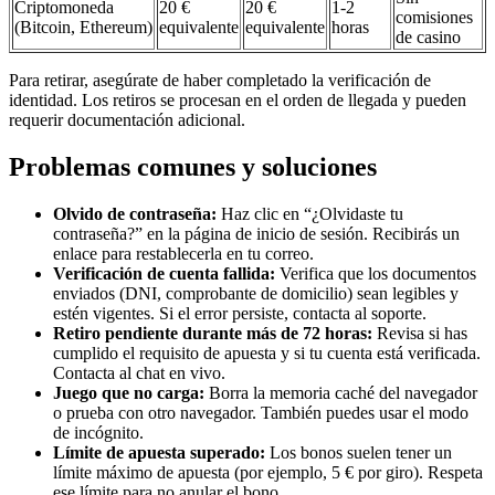
Criptomoneda
20 €
20 €
1-2
comisiones
(Bitcoin, Ethereum)
equivalente
equivalente
horas
de casino
Para retirar, asegúrate de haber completado la verificación de
identidad. Los retiros se procesan en el orden de llegada y pueden
requerir documentación adicional.
Problemas comunes y soluciones
Olvido de contraseña:
Haz clic en “¿Olvidaste tu
contraseña?” en la página de inicio de sesión. Recibirás un
enlace para restablecerla en tu correo.
Verificación de cuenta fallida:
Verifica que los documentos
enviados (DNI, comprobante de domicilio) sean legibles y
estén vigentes. Si el error persiste, contacta al soporte.
Retiro pendiente durante más de 72 horas:
Revisa si has
cumplido el requisito de apuesta y si tu cuenta está verificada.
Contacta al chat en vivo.
Juego que no carga:
Borra la memoria caché del navegador
o prueba con otro navegador. También puedes usar el modo
de incógnito.
Límite de apuesta superado:
Los bonos suelen tener un
límite máximo de apuesta (por ejemplo, 5 € por giro). Respeta
ese límite para no anular el bono.