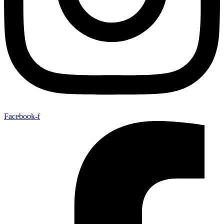
Facebook-f