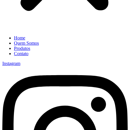
Home
Quem Somos
Produtos
Contato
Instagram