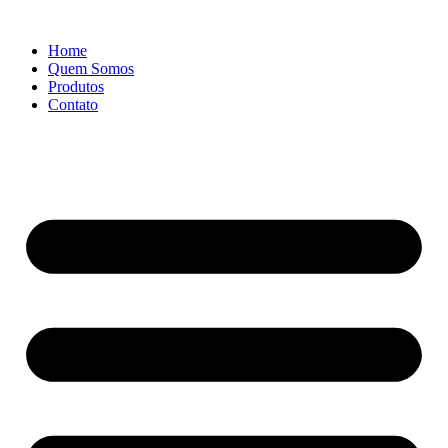
Ir
para
Home
o
Quem Somos
conteúdo
Produtos
Contato