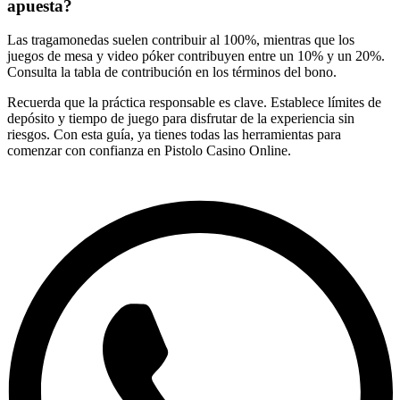
apuesta?
Las tragamonedas suelen contribuir al 100%, mientras que los
juegos de mesa y video póker contribuyen entre un 10% y un 20%.
Consulta la tabla de contribución en los términos del bono.
Recuerda que la práctica responsable es clave. Establece límites de
depósito y tiempo de juego para disfrutar de la experiencia sin
riesgos. Con esta guía, ya tienes todas las herramientas para
comenzar con confianza en Pistolo Casino Online.