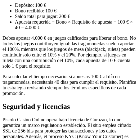
Depósito: 100 €
Bono recibido: 100 €
Saldo total para jugar: 200 €
Apuesta requerida = Bono × Requisito de apuesta = 100 € ×
40 = 4.000 €
Debes apostar 4.000 € en juegos calificados para liberar el bono. No
todos los juegos contribuyen igual: las tragamonedas suelen aportar
el 100%, mientras que los juegos de mesa (blackjack, ruleta) pueden
contribuir solo entre el 10% y el 20%. Por ejemplo, si juegas en
ruleta con una contribución del 10%, cada apuesta de 10 € cuenta
solo 1 € para el requisito.
Para calcular el tiempo necesario: si apuestas 100 € al día en
tragamonedas, necesitarás 40 días para cumplir el requisito. Planifica
tu estrategia revisando siempre los términos específicos de cada
promoción.
Seguridad y licencias
Pistolo Casino Online opera bajo licencia de Curazao, lo que
garantiza un marco regulatorio establecido. El sitio emplea cifrado
SSL de 256 bits para proteger las transacciones y los datos
personales. Además, el proceso KYC (Know Your Customer) es