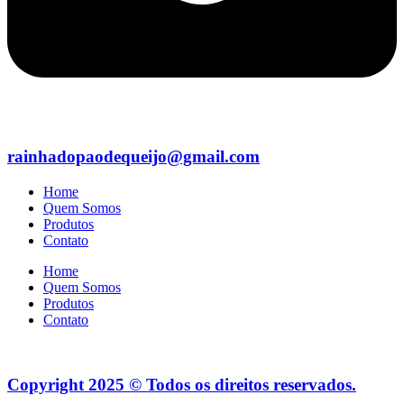
rainhadopaodequeijo@gmail.com
Home
Quem Somos
Produtos
Contato
Home
Quem Somos
Produtos
Contato
Copyright 2025 © Todos os direitos reservados.