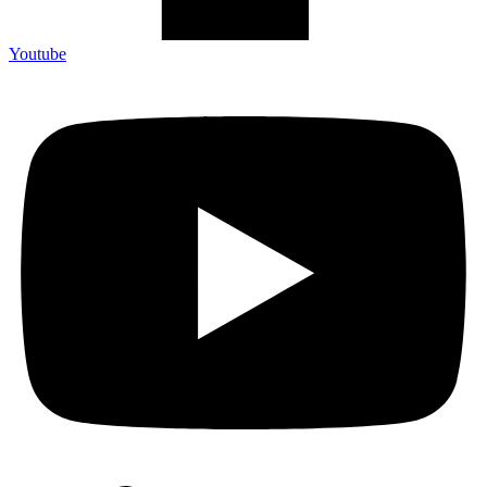
Youtube