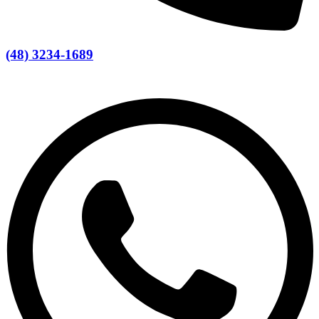
(48) 3234-1689