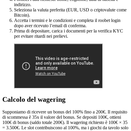
indirizzo.
Seleziona la valuta preferita (EUR, USD o criptovalute come
Bitcoin).
Accetta i termini e le condizioni e completa il roobet login
dopo aver ricevuto l’email di conferma.
Prima di depositare, carica i documenti per la verifica KYC
per evitare ritardi nei prelievi.
Calcolo del wagering
Supponiamo di ricevere un bonus del 100% fino a 200€. Il requisito
di scommessa è 35x il valore del bonus. Se depositi 100€, ottieni
100€ di bonus (saldo totale 200€). Il wagering richiesto è 100€ × 35
= 3.500€. Le slot contribuiscono al 100%, ma i giochi da tavolo solo