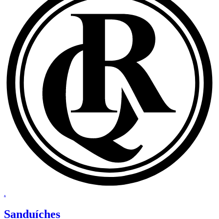
.
Sanduíches