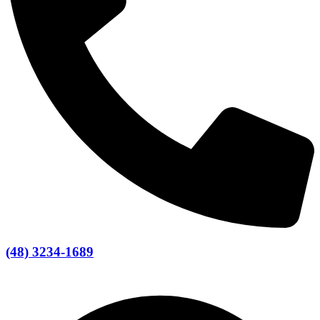
(48) 3234-1689