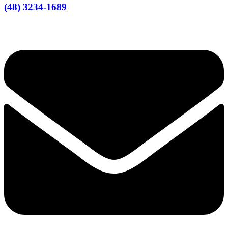
(48) 3234-1689