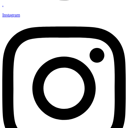
.
Instagram