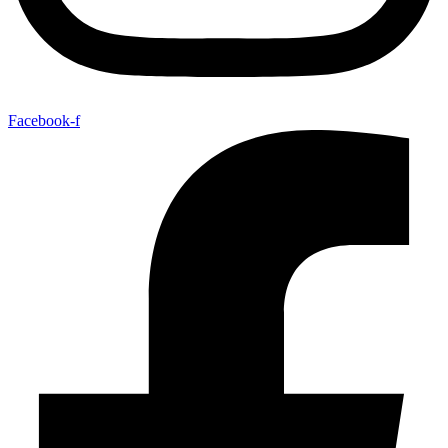
Facebook-f