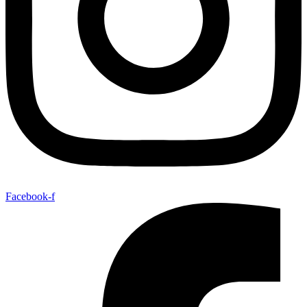
Facebook-f