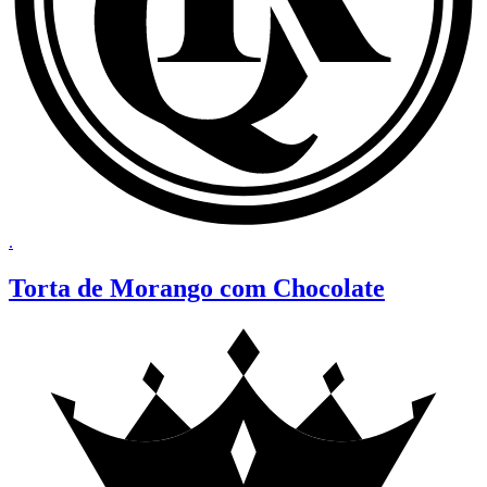
.
Torta de Morango com Chocolate