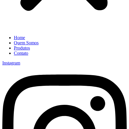
Home
Quem Somos
Produtos
Contato
Instagram