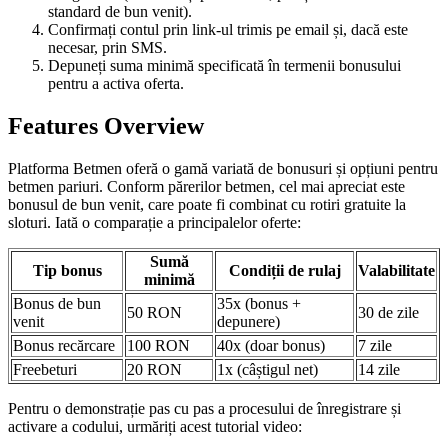
standard de bun venit).
Confirmați contul prin link-ul trimis pe email și, dacă este
necesar, prin SMS.
Depuneți suma minimă specificată în termenii bonusului
pentru a activa oferta.
Features Overview
Platforma Betmen oferă o gamă variată de bonusuri și opțiuni pentru
betmen pariuri. Conform părerilor betmen, cel mai apreciat este
bonusul de bun venit, care poate fi combinat cu rotiri gratuite la
sloturi. Iată o comparație a principalelor oferte:
Sumă
Tip bonus
Condiții de rulaj
Valabilitate
minimă
Bonus de bun
35x (bonus +
50 RON
30 de zile
venit
depunere)
Bonus recărcare
100 RON
40x (doar bonus)
7 zile
Freebeturi
20 RON
1x (câștigul net)
14 zile
Pentru o demonstrație pas cu pas a procesului de înregistrare și
activare a codului, urmăriți acest tutorial video: