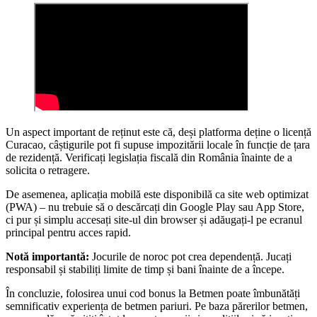
Un aspect important de reținut este că, deși platforma deține o licență
Curacao, câștigurile pot fi supuse impozitării locale în funcție de țara
de rezidență. Verificați legislația fiscală din România înainte de a
solicita o retragere.
De asemenea, aplicația mobilă este disponibilă ca site web optimizat
(PWA) – nu trebuie să o descărcați din Google Play sau App Store,
ci pur și simplu accesați site-ul din browser și adăugați-l pe ecranul
principal pentru acces rapid.
Notă importantă:
Jocurile de noroc pot crea dependență. Jucați
responsabil și stabiliți limite de timp și bani înainte de a începe.
În concluzie, folosirea unui cod bonus la Betmen poate îmbunătăți
semnificativ experiența de betmen pariuri. Pe baza părerilor betmen,