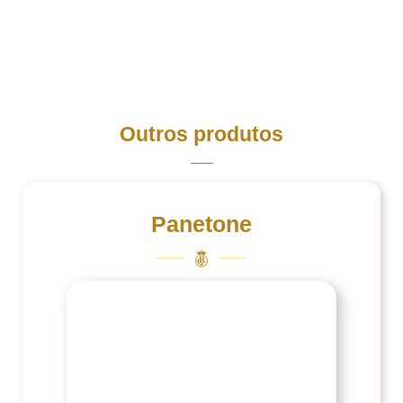
Outros produtos
Panetone