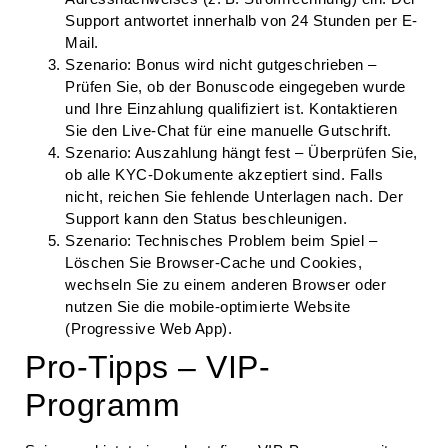
Support antwortet innerhalb von 24 Stunden per E-
Mail.
Szenario: Bonus wird nicht gutgeschrieben
–
Prüfen Sie, ob der Bonuscode eingegeben wurde
und Ihre Einzahlung qualifiziert ist. Kontaktieren
Sie den Live-Chat für eine manuelle Gutschrift.
Szenario: Auszahlung hängt fest
– Überprüfen Sie,
ob alle KYC-Dokumente akzeptiert sind. Falls
nicht, reichen Sie fehlende Unterlagen nach. Der
Support kann den Status beschleunigen.
Szenario: Technisches Problem beim Spiel
–
Löschen Sie Browser-Cache und Cookies,
wechseln Sie zu einem anderen Browser oder
nutzen Sie die mobile-optimierte Website
(Progressive Web App).
Pro-Tipps – VIP-
Programm