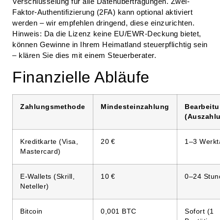
Verschlüsselung für alle Datenübertragungen. Zwei-
Faktor-Authentifizierung (2FA) kann optional aktiviert
werden – wir empfehlen dringend, diese einzurichten.
Hinweis:
Da die Lizenz keine EU/EWR-Deckung bietet,
können Gewinne in Ihrem Heimatland steuerpflichtig sein
– klären Sie dies mit einem Steuerberater.
Finanzielle Abläufe
Zahlungsmethode
Mindesteinzahlung
Bearbeitu
(Auszahl
Kreditkarte (Visa,
20 €
1–3 Werkt
Mastercard)
E-Wallets (Skrill,
10 €
0–24 Stun
Neteller)
Bitcoin
0,001 BTC
Sofort (1