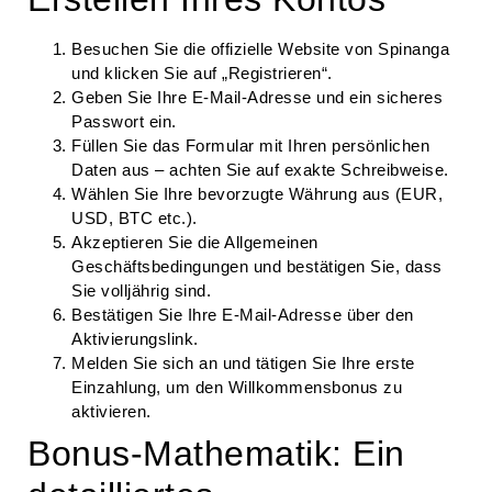
Besuchen Sie die offizielle Website von Spinanga
und klicken Sie auf „Registrieren“.
Geben Sie Ihre E-Mail-Adresse und ein sicheres
Passwort ein.
Füllen Sie das Formular mit Ihren persönlichen
Daten aus – achten Sie auf exakte Schreibweise.
Wählen Sie Ihre bevorzugte Währung aus (EUR,
USD, BTC etc.).
Akzeptieren Sie die Allgemeinen
Geschäftsbedingungen und bestätigen Sie, dass
Sie volljährig sind.
Bestätigen Sie Ihre E-Mail-Adresse über den
Aktivierungslink.
Melden Sie sich an und tätigen Sie Ihre erste
Einzahlung, um den Willkommensbonus zu
aktivieren.
Bonus-Mathematik: Ein