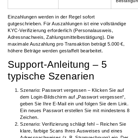
Bestätigun
Einzahlungen werden in der Regel sofort
gutgeschrieben. Für Auszahlungen ist eine vollständige
KYC-Verifizierung erforderlich (Personalausweis,
Adressnachweis, Zahlungsmittelbestätigung). Die
maximale Auszahlung pro Transaktion beträgt 5.000 €,
höhere Beträge werden gestaffelt bearbeitet.
Support-Anleitung – 5
typische Szenarien
Szenario: Passwort vergessen
– Klicken Sie auf
dem Login-Bildschirm auf „Passwort vergessen“,
geben Sie Ihre E-Mail ein und folgen Sie dem Link.
Ein neues Passwort erstellen Sie mit mindestens 8
Zeichen.
Szenario: Verifizierung schlägt fehl
– Reichen Sie
klare, farbige Scans Ihres Ausweises und eines
Adressnachweises (z. B. Stromrechnung) ein. Der