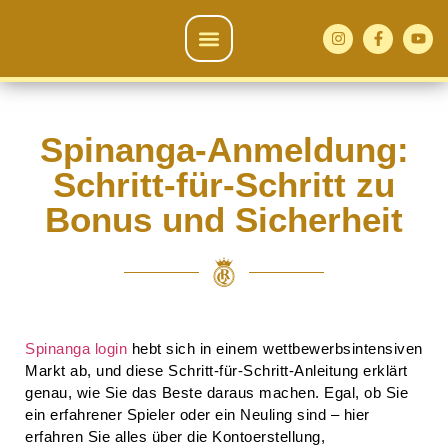
Quem Somos
Spinanga-Anmeldung:
Schritt-für-Schritt zu
Bonus und Sicherheit
Spinanga login
hebt sich in einem wettbewerbsintensiven
Markt ab, und diese Schritt-für-Schritt-Anleitung erklärt
genau, wie Sie das Beste daraus machen. Egal, ob Sie
ein erfahrener Spieler oder ein Neuling sind – hier
erfahren Sie alles über die Kontoerstellung,