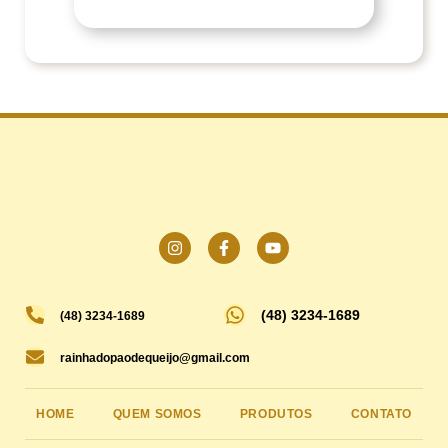
(48) 3234-1689
(48) 3234-1689
rainhadopaodequeijo@gmail.com
HOME
QUEM SOMOS
PRODUTOS
CONTATO