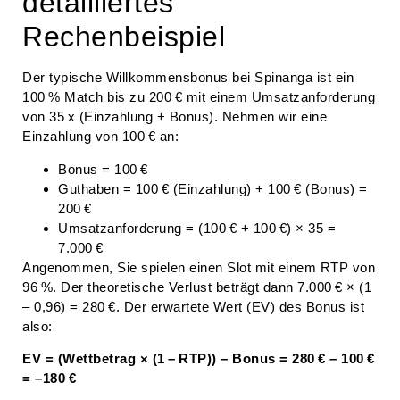
detailliertes
Rechenbeispiel
Der typische Willkommensbonus bei Spinanga ist ein
100 % Match bis zu 200 € mit einem Umsatzanforderung
von 35 x (Einzahlung + Bonus). Nehmen wir eine
Einzahlung von 100 € an:
Bonus = 100 €
Guthaben = 100 € (Einzahlung) + 100 € (Bonus) =
200 €
Umsatzanforderung = (100 € + 100 €) × 35 =
7.000 €
Angenommen, Sie spielen einen Slot mit einem RTP von
96 %. Der theoretische Verlust beträgt dann 7.000 € × (1
– 0,96) = 280 €. Der erwartete Wert (EV) des Bonus ist
also:
EV = (Wettbetrag × (1 – RTP)) – Bonus = 280 € – 100 €
= –180 €