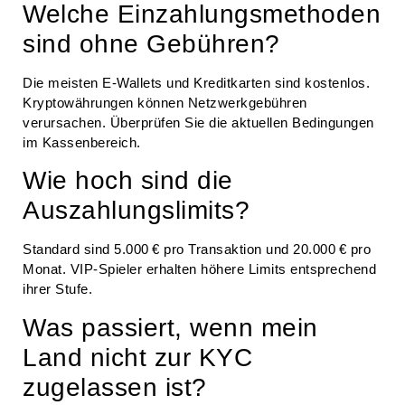
Welche Einzahlungsmethoden
sind ohne Gebühren?
Die meisten E-Wallets und Kreditkarten sind kostenlos.
Kryptowährungen können Netzwerkgebühren
verursachen. Überprüfen Sie die aktuellen Bedingungen
im Kassenbereich.
Wie hoch sind die
Auszahlungslimits?
Standard sind 5.000 € pro Transaktion und 20.000 € pro
Monat. VIP-Spieler erhalten höhere Limits entsprechend
ihrer Stufe.
Was passiert, wenn mein
Land nicht zur KYC
zugelassen ist?