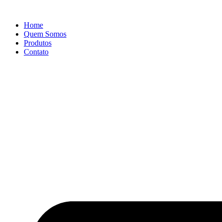
Ir
para
Home
o
Quem Somos
conteúdo
Produtos
Contato