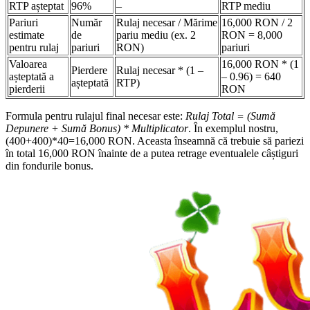
RTP așteptat
96%
–
RTP mediu
Pariuri
Număr
Rulaj necesar / Mărime
16,000 RON / 2
estimate
de
pariu mediu (ex. 2
RON = 8,000
pentru rulaj
pariuri
RON)
pariuri
Valoarea
16,000 RON * (1
Pierdere
Rulaj necesar * (1 –
așteptată a
– 0.96) = 640
așteptată
RTP)
pierderii
RON
Formula pentru rulajul final necesar este:
Rulaj Total = (Sumă
Depunere + Sumă Bonus) * Multiplicator
. În exemplul nostru,
(400+400)*40=16,000 RON. Aceasta înseamnă că trebuie să pariezi
în total 16,000 RON înainte de a putea retrage eventualele câștiguri
din fondurile bonus.