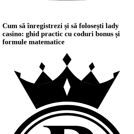
Cum să înregistrezi și să folosești lady
casino: ghid practic cu coduri bonus și
formule matematice