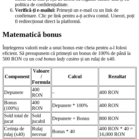
politica de confidențialitate.
Verifică-ți e-mailul:
Primești un e-mail cu un link de
confirmare. Clic pe link pentru a-ți activa contul. Uneori, poți
fi redirecționat direct la platformă.
Matematică bonus
Înțelegerea valorii reale a unui bonus este cheia pentru a-l folosi
eficient. Să presupunem că primești un bonus de 100% de până la
500 RON cu un
cod bonus lady casino
și un rulaj de x40.
Valoare
Component
/
Calcul
Rezultat
Formula
400
Depunere
–
400 RON
RON
Bonus
400
Depunere * 100%
400 RON
(100%)
RON
Sold total de
Sold
Depunere + Bonus
800 RON
jucat
jucabil
Cerința de
Rulaj
400 RON * 40 =
Bonus * 40
rulaj (x40)
necesar
16,000 RON