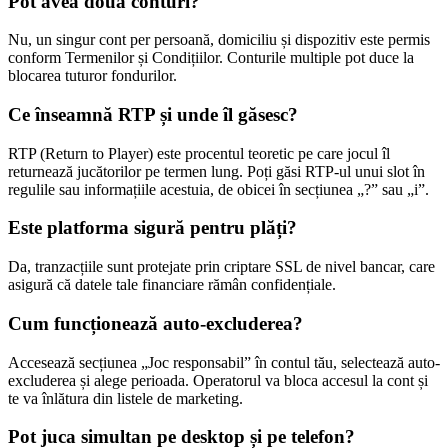
Pot avea două conturi?
Nu, un singur cont per persoană, domiciliu și dispozitiv este permis
conform Termenilor și Condițiilor. Conturile multiple pot duce la
blocarea tuturor fondurilor.
Ce înseamnă RTP și unde îl găsesc?
RTP (Return to Player) este procentul teoretic pe care jocul îl
returnează jucătorilor pe termen lung. Poți găsi RTP-ul unui slot în
regulile sau informațiile acestuia, de obicei în secțiunea „?” sau „i”.
Este platforma sigură pentru plăți?
Da, tranzacțiile sunt protejate prin criptare SSL de nivel bancar, care
asigură că datele tale financiare rămân confidențiale.
Cum funcționează auto-excluderea?
Accesează secțiunea „Joc responsabil” în contul tău, selectează auto-
excluderea și alege perioada. Operatorul va bloca accesul la cont și
te va înlătura din listele de marketing.
Pot juca simultan pe desktop și pe telefon?