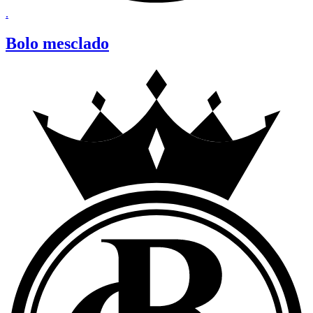
.
Bolo mesclado