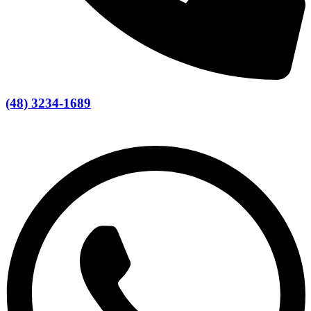
(48) 3234-1689