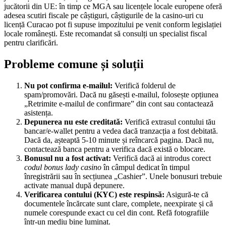
jucătorii din UE: în timp ce MGA sau licențele locale europene oferă
adesea scutiri fiscale pe câștiguri, câștigurile de la casino-uri cu
licență Curacao pot fi supuse impozitului pe venit conform legislației
locale românești. Este recomandat să consulți un specialist fiscal
pentru clarificări.
Probleme comune și soluții
Nu pot confirma e-mailul:
Verifică folderul de
spam/promovări. Dacă nu găsești e-mailul, folosește opțiunea
„Retrimite e-mailul de confirmare” din cont sau contactează
asistența.
Depunerea nu este creditată:
Verifică extrasul contului tău
bancar/e-wallet pentru a vedea dacă tranzacția a fost debitată.
Dacă da, așteaptă 5-10 minute și reîncarcă pagina. Dacă nu,
contactează banca pentru a verifica dacă există o blocare.
Bonusul nu a fost activat:
Verifică dacă ai introdus corect
codul bonus lady casino
în câmpul dedicat în timpul
înregistrării sau în secțiunea „Cashier”. Unele bonusuri trebuie
activate manual după depunere.
Verificarea contului (KYC) este respinsă:
Asigură-te că
documentele încărcate sunt clare, complete, neexpirate și că
numele corespunde exact cu cel din cont. Refă fotografiile
într-un mediu bine luminat.