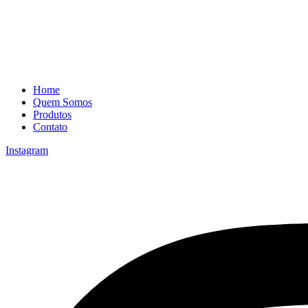
Home
Quem Somos
Produtos
Contato
Instagram