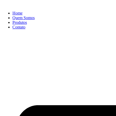
Ir
para
Home
o
Quem Somos
conteúdo
Produtos
Contato