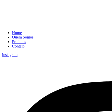
Home
Quem Somos
Produtos
Contato
Instagram