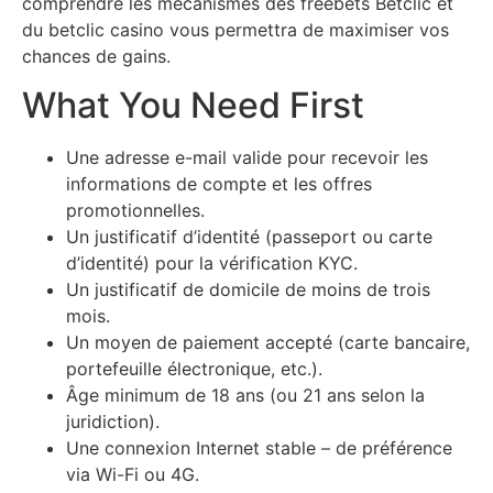
comprendre les mécanismes des freebets Betclic et
du betclic casino vous permettra de maximiser vos
chances de gains.
What You Need First
Une adresse e-mail valide pour recevoir les
informations de compte et les offres
promotionnelles.
Un justificatif d’identité (passeport ou carte
d’identité) pour la vérification KYC.
Un justificatif de domicile de moins de trois
mois.
Un moyen de paiement accepté (carte bancaire,
portefeuille électronique, etc.).
Âge minimum de 18 ans (ou 21 ans selon la
juridiction).
Une connexion Internet stable – de préférence
via Wi-Fi ou 4G.