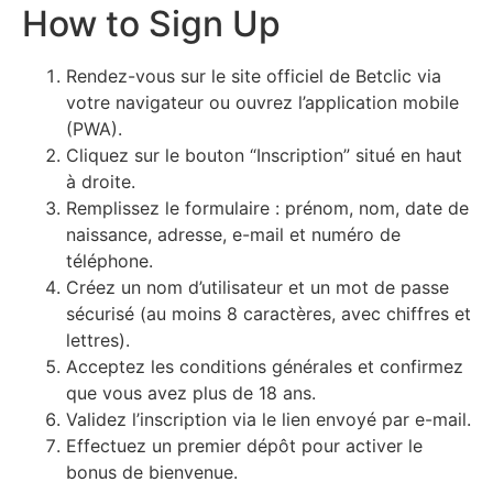
How to Sign Up
Rendez-vous sur le site officiel de Betclic via
votre navigateur ou ouvrez l’application mobile
(PWA).
Cliquez sur le bouton “Inscription” situé en haut
à droite.
Remplissez le formulaire : prénom, nom, date de
naissance, adresse, e-mail et numéro de
téléphone.
Créez un nom d’utilisateur et un mot de passe
sécurisé (au moins 8 caractères, avec chiffres et
lettres).
Acceptez les conditions générales et confirmez
que vous avez plus de 18 ans.
Validez l’inscription via le lien envoyé par e-mail.
Effectuez un premier dépôt pour activer le
bonus de bienvenue.