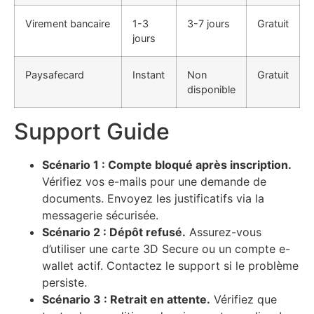
Virement bancaire
1-3
3-7 jours
Gratuit
jours
Paysafecard
Instant
Non
Gratuit
disponible
Support Guide
Scénario 1 : Compte bloqué après inscription.
Vérifiez vos e-mails pour une demande de
documents. Envoyez les justificatifs via la
messagerie sécurisée.
Scénario 2 : Dépôt refusé.
Assurez-vous
d’utiliser une carte 3D Secure ou un compte e-
wallet actif. Contactez le support si le problème
persiste.
Scénario 3 : Retrait en attente.
Vérifiez que