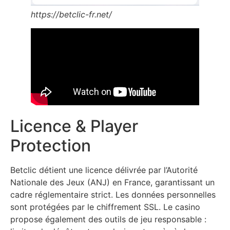
https://betclic-fr.net/
Licence & Player
Protection
Betclic détient une licence délivrée par l’Autorité
Nationale des Jeux (ANJ) en France, garantissant un
cadre réglementaire strict. Les données personnelles
sont protégées par le chiffrement SSL. Le casino
propose également des outils de jeu responsable :