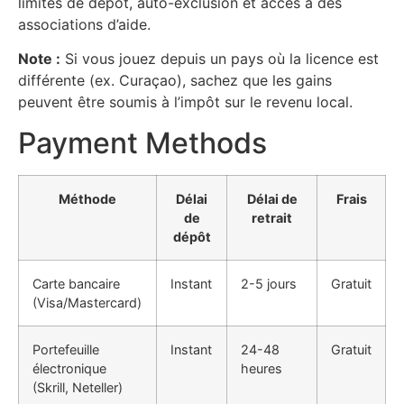
limites de dépôt, auto-exclusion et accès à des
associations d’aide.
Note :
Si vous jouez depuis un pays où la licence est
différente (ex. Curaçao), sachez que les gains
peuvent être soumis à l’impôt sur le revenu local.
Payment Methods
Méthode
Délai
Délai de
Frais
de
retrait
dépôt
Carte bancaire
Instant
2-5 jours
Gratuit
(Visa/Mastercard)
Portefeuille
Instant
24-48
Gratuit
électronique
heures
(Skrill, Neteller)