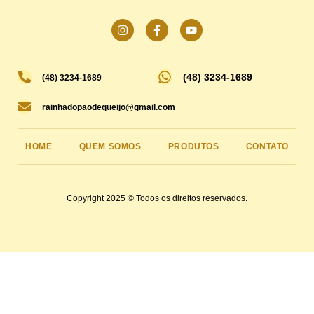
(48) 3234-1689
(48) 3234-1689
rainhadopaodequeijo@gmail.com
HOME
QUEM SOMOS
PRODUTOS
CONTATO
Copyright 2025 © Todos os direitos reservados.