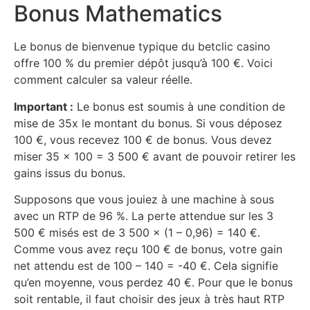
Bonus Mathematics
Le bonus de bienvenue typique du betclic casino
offre 100 % du premier dépôt jusqu’à 100 €. Voici
comment calculer sa valeur réelle.
Important :
Le bonus est soumis à une condition de
mise de 35x le montant du bonus. Si vous déposez
100 €, vous recevez 100 € de bonus. Vous devez
miser 35 × 100 = 3 500 € avant de pouvoir retirer les
gains issus du bonus.
Supposons que vous jouiez à une machine à sous
avec un RTP de 96 %. La perte attendue sur les 3
500 € misés est de 3 500 × (1 – 0,96) = 140 €.
Comme vous avez reçu 100 € de bonus, votre gain
net attendu est de 100 – 140 = -40 €. Cela signifie
qu’en moyenne, vous perdez 40 €. Pour que le bonus
soit rentable, il faut choisir des jeux à très haut RTP