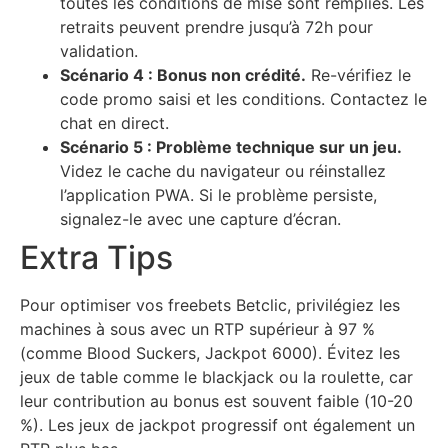
toutes les conditions de mise sont remplies. Les
retraits peuvent prendre jusqu’à 72h pour
validation.
Scénario 4 : Bonus non crédité.
Re-vérifiez le
code promo saisi et les conditions. Contactez le
chat en direct.
Scénario 5 : Problème technique sur un jeu.
Videz le cache du navigateur ou réinstallez
l’application PWA. Si le problème persiste,
signalez-le avec une capture d’écran.
Extra Tips
Pour optimiser vos freebets Betclic, privilégiez les
machines à sous avec un RTP supérieur à 97 %
(comme Blood Suckers, Jackpot 6000). Évitez les
jeux de table comme le blackjack ou la roulette, car
leur contribution au bonus est souvent faible (10-20
%). Les jeux de jackpot progressif ont également un