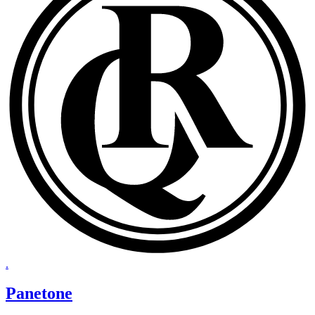
.
Panetone