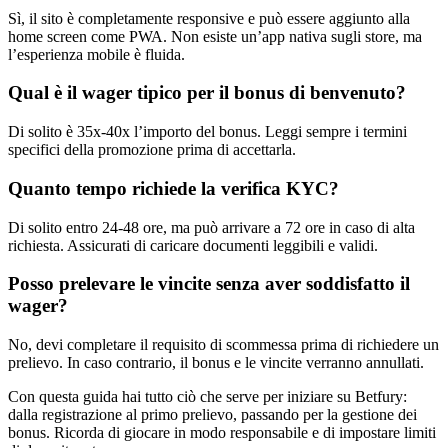
Sì, il sito è completamente responsive e può essere aggiunto alla
home screen come PWA. Non esiste un’app nativa sugli store, ma
l’esperienza mobile è fluida.
Qual è il wager tipico per il bonus di benvenuto?
Di solito è 35x-40x l’importo del bonus. Leggi sempre i termini
specifici della promozione prima di accettarla.
Quanto tempo richiede la verifica KYC?
Di solito entro 24-48 ore, ma può arrivare a 72 ore in caso di alta
richiesta. Assicurati di caricare documenti leggibili e validi.
Posso prelevare le vincite senza aver soddisfatto il
wager?
No, devi completare il requisito di scommessa prima di richiedere un
prelievo. In caso contrario, il bonus e le vincite verranno annullati.
Con questa guida hai tutto ciò che serve per iniziare su Betfury:
dalla registrazione al primo prelievo, passando per la gestione dei
bonus. Ricorda di giocare in modo responsabile e di impostare limiti