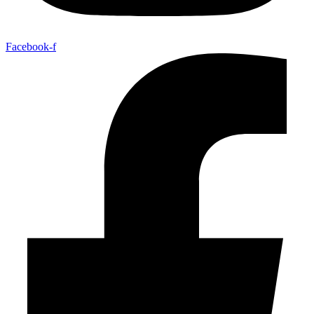
Facebook-f