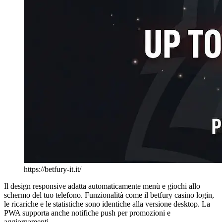
https://betfury-it.it/
Il design responsive adatta automaticamente menù e giochi allo
schermo del tuo telefono. Funzionalità come il betfury casino login,
le ricariche e le statistiche sono identiche alla versione desktop. La
PWA supporta anche notifiche push per promozioni e
aggiornamenti.