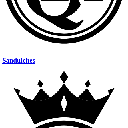
.
Sanduíches