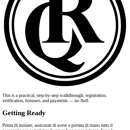
This is a practical, step-by-step walkthrough: registration,
verification, bonuses, and payments — no fluff.
Getting Ready
Prima di iniziare, assicurati di avere a portata di mano tutto il