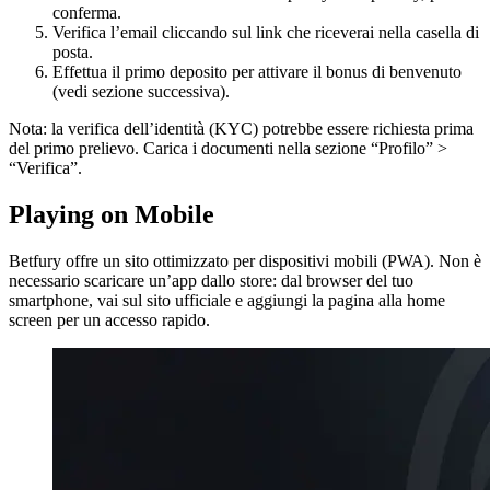
conferma.
Verifica l’email cliccando sul link che riceverai nella casella di
posta.
Effettua il primo deposito per attivare il bonus di benvenuto
(vedi sezione successiva).
Nota: la verifica dell’identità (KYC) potrebbe essere richiesta prima
del primo prelievo. Carica i documenti nella sezione “Profilo” >
“Verifica”.
Playing on Mobile
Betfury offre un sito ottimizzato per dispositivi mobili (PWA). Non è
necessario scaricare un’app dallo store: dal browser del tuo
smartphone, vai sul sito ufficiale e aggiungi la pagina alla home
screen per un accesso rapido.