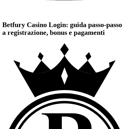
Betfury Casino Login: guida passo-passo
a registrazione, bonus e pagamenti