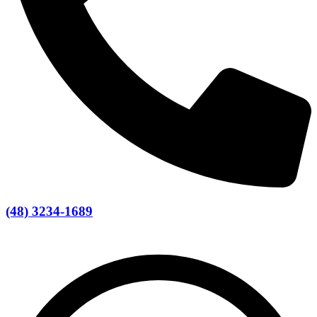
(48) 3234-1689