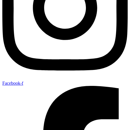
Facebook-f