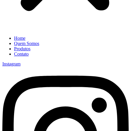
Home
Quem Somos
Produtos
Contato
Instagram