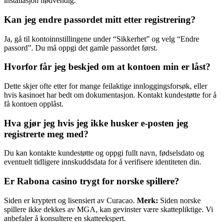
installasjon nødvendig.
Kan jeg endre passordet mitt etter registrering?
Ja, gå til kontoinnstillingene under “Sikkerhet” og velg “Endre
passord”. Du må oppgi det gamle passordet først.
Hvorfor får jeg beskjed om at kontoen min er låst?
Dette skjer ofte etter for mange feilaktige innloggingsforsøk, eller
hvis kasinoet har bedt om dokumentasjon. Kontakt kundestøtte for å
få kontoen opplåst.
Hva gjør jeg hvis jeg ikke husker e-posten jeg
registrerte meg med?
Du kan kontakte kundestøtte og oppgi fullt navn, fødselsdato og
eventuelt tidligere innskuddsdata for å verifisere identiteten din.
Er Rabona casino trygt for norske spillere?
Siden er kryptert og lisensiert av Curacao.
Merk:
Siden norske
spillere ikke dekkes av MGA, kan gevinster være skattepliktige. Vi
anbefaler å konsultere en skatteekspert.