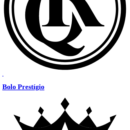
.
Bolo Prestígio