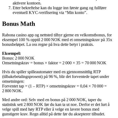
aktivere kontoen.
Etter bekreftelse kan du logge inn første gang og fullføre
eventuell KYC-verifisering via “Min konto”.
Bonus Math
Rabona casino app og nettsted tilbyr gjerne en velkomstbonus, for
eksempel 100 % opptil 2 000 NOK med et omsetningskrav på 35x
bonusbeløpet. La oss regne på hva dette betyr i praksis.
Eksempel:
Bonus: 2 000 NOK
Omsetningskrav = bonus × faktor = 2 000 × 35 = 70 000 NOK
Hvis du spiller spilleautomater med en gjennomsnittlig RTP
(tilbakebetalingsprosent) på 96 %, blir det forventede tapet under
omsetningen:
Forventet tap = (1 – RTP) × omsetningskrav = 0,04 × 70 000 =
2 800 NOK.
Med andre ord: Selv med en bonus på 2 000 NOK, taper du
statistisk sett 2 800 NOK før du kan ta ut noe. Derfor er det lurt å
velge spill med høy RTP eller å velge en lavere bonus med
gunstigere krav. Regn alltid på dette før du aksepterer tilbudet.