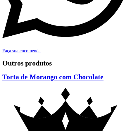
Faça sua encomenda
Outros produtos
Torta de Morango com Chocolate