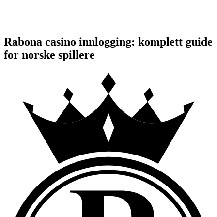
Rabona casino innlogging: komplett guide
for norske spillere