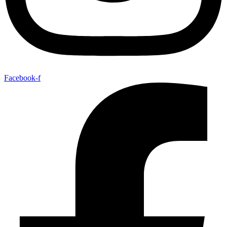
Facebook-f