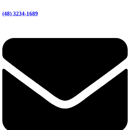
(48) 3234-1689