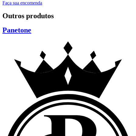
Faça sua encomenda
Outros produtos
Panetone