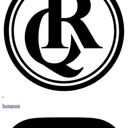
.
Instagram