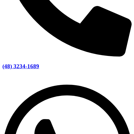
(48) 3234-1689