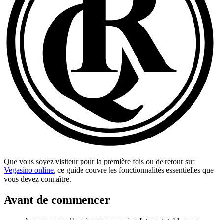
Que vous soyez visiteur pour la première fois ou de retour sur
Vegasino online
, ce guide couvre les fonctionnalités essentielles que
vous devez connaître.
Avant de commencer