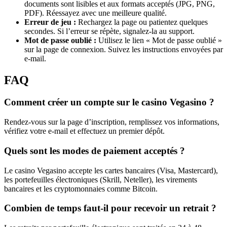
documents sont lisibles et aux formats acceptés (JPG, PNG,
PDF). Réessayez avec une meilleure qualité.
Erreur de jeu :
Rechargez la page ou patientez quelques
secondes. Si l’erreur se répète, signalez-la au support.
Mot de passe oublié :
Utilisez le lien « Mot de passe oublié »
sur la page de connexion. Suivez les instructions envoyées par
e-mail.
FAQ
Comment créer un compte sur le casino Vegasino ?
Rendez-vous sur la page d’inscription, remplissez vos informations,
vérifiez votre e-mail et effectuez un premier dépôt.
Quels sont les modes de paiement acceptés ?
Le casino Vegasino accepte les cartes bancaires (Visa, Mastercard),
les portefeuilles électroniques (Skrill, Neteller), les virements
bancaires et les cryptomonnaies comme Bitcoin.
Combien de temps faut-il pour recevoir un retrait ?