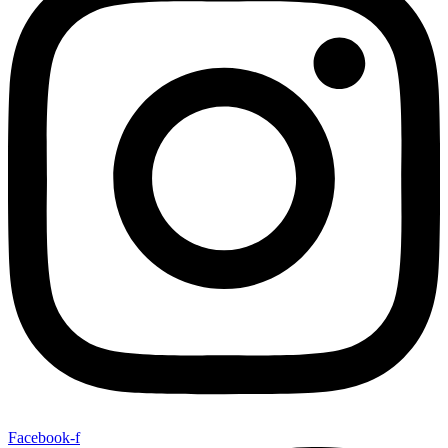
Facebook-f