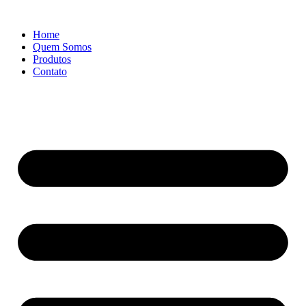
Ir
para
Home
o
Quem Somos
conteúdo
Produtos
Contato