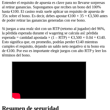
Entender el requisito de apuesta es clave para no llevarse sorpresas
al retirar ganancias. Supongamos que recibes un bono del 100%
hasta €100. El casino realz suele aplicar un requisito de apuesta de
35x sobre el bono. Es decir, debes apostar €100 × 35 = €3,500 antes
de poder retirar las ganancias generadas con ese bono.
Si juegas a una realz slot con un RTP (retorno al jugador) del 96%,
la pérdida esperada durante el wagering se calcula así: pérdida
esperada = cantidad apostada × (1 – RTP) = €3,500 × 0.04 = €140.
Esto significa que, en promedio, podrías perder €140 mientras
cumples el requisito, dejando un saldo neto negativo si tu bono era
de €100. Por eso es importante elegir juegos con alto RTP y leer los
términos del bono.
Resumen de seguridad