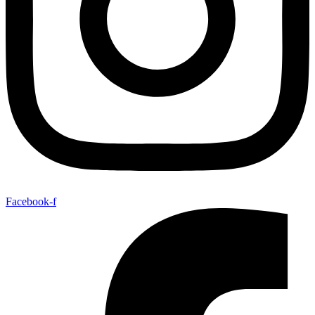
Facebook-f