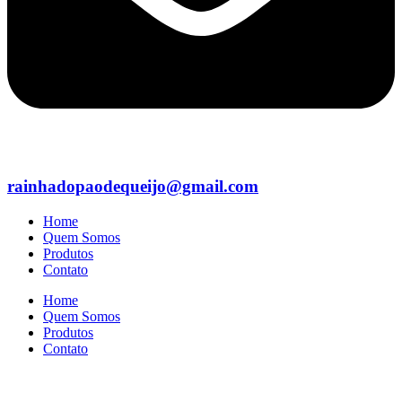
rainhadopaodequeijo@gmail.com
Home
Quem Somos
Produtos
Contato
Home
Quem Somos
Produtos
Contato