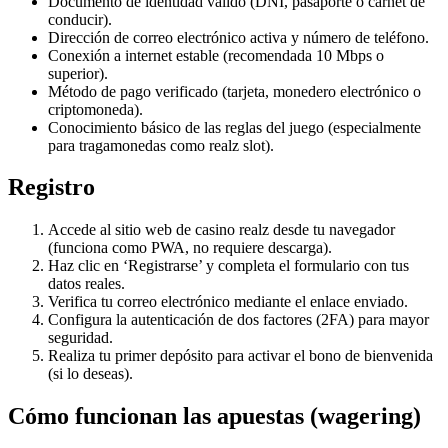
Documento de identidad válido (DNI, pasaporte o carnet de
conducir).
Dirección de correo electrónico activa y número de teléfono.
Conexión a internet estable (recomendada 10 Mbps o
superior).
Método de pago verificado (tarjeta, monedero electrónico o
criptomoneda).
Conocimiento básico de las reglas del juego (especialmente
para tragamonedas como realz slot).
Registro
Accede al sitio web de casino realz desde tu navegador
(funciona como PWA, no requiere descarga).
Haz clic en ‘Registrarse’ y completa el formulario con tus
datos reales.
Verifica tu correo electrónico mediante el enlace enviado.
Configura la autenticación de dos factores (2FA) para mayor
seguridad.
Realiza tu primer depósito para activar el bono de bienvenida
(si lo deseas).
Cómo funcionan las apuestas (wagering)