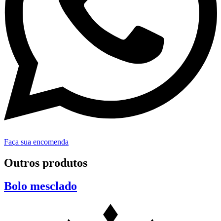
Faça sua encomenda
Outros produtos
Bolo mesclado