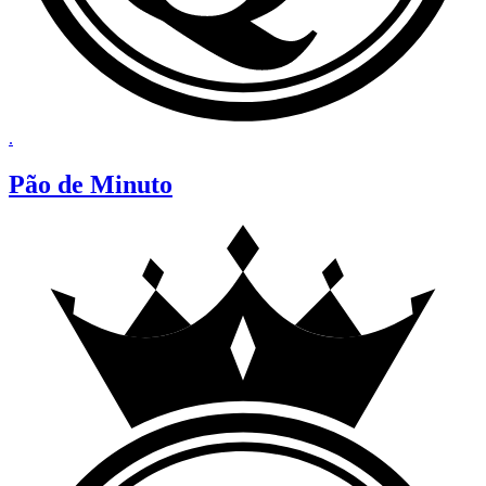
.
Pão de Minuto