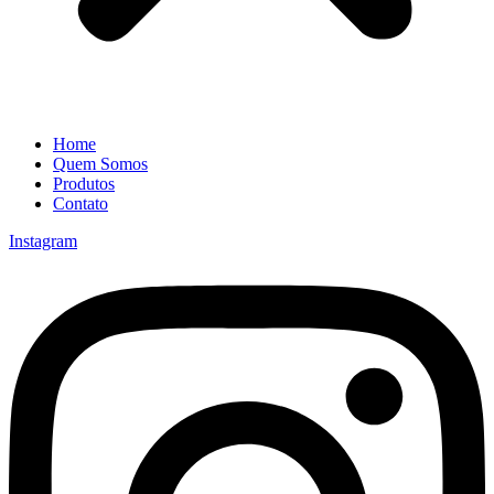
Home
Quem Somos
Produtos
Contato
Instagram