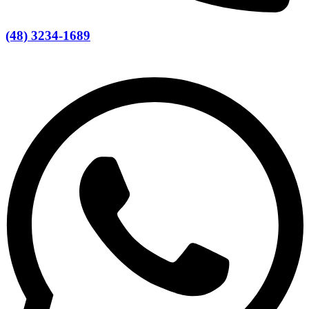
(48) 3234-1689