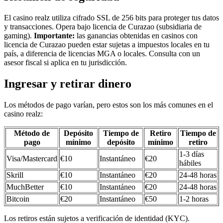
El casino realz utiliza cifrado SSL de 256 bits para proteger tus datos
y transacciones. Opera bajo licencia de Curazao (subsidiaria de
gaming).
Importante:
las ganancias obtenidas en casinos con
licencia de Curazao pueden estar sujetas a impuestos locales en tu
país, a diferencia de licencias MGA o locales. Consulta con un
asesor fiscal si aplica en tu jurisdicción.
Ingresar y retirar dinero
Los métodos de pago varían, pero estos son los más comunes en el
casino realz:
Método de
Depósito
Tiempo de
Retiro
Tiempo de
pago
mínimo
depósito
mínimo
retiro
1-3 días
Visa/Mastercard
€10
Instantáneo
€20
hábiles
Skrill
€10
Instantáneo
€20
24-48 horas
MuchBetter
€10
Instantáneo
€20
24-48 horas
Bitcoin
€20
Instantáneo
€50
1-2 horas
Los retiros están sujetos a verificación de identidad (KYC).