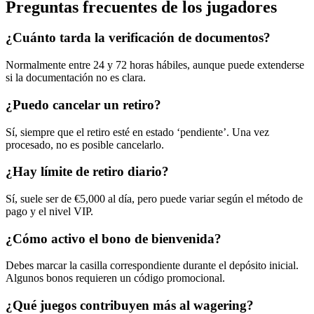
Preguntas frecuentes de los jugadores
¿Cuánto tarda la verificación de documentos?
Normalmente entre 24 y 72 horas hábiles, aunque puede extenderse
si la documentación no es clara.
¿Puedo cancelar un retiro?
Sí, siempre que el retiro esté en estado ‘pendiente’. Una vez
procesado, no es posible cancelarlo.
¿Hay límite de retiro diario?
Sí, suele ser de €5,000 al día, pero puede variar según el método de
pago y el nivel VIP.
¿Cómo activo el bono de bienvenida?
Debes marcar la casilla correspondiente durante el depósito inicial.
Algunos bonos requieren un código promocional.
¿Qué juegos contribuyen más al wagering?