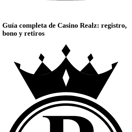
Guía completa de Casino Realz: registro,
bono y retiros